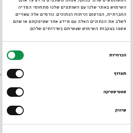
המשתמשים שלנו. בנוסף, אנחנו משתפים מידע על אופן
סגור
השימוש באתר שלנו עם השותפים שלנו מתחומי המדיה
28.06
החברתית, הפרסום וניתוח הנתונים. גורמים אלה עשויים
א' | 17:00
לשלב את הנתונים האלה עם מידע אחר שסיפקתם או שהם
אספו בעקבות השימוש שעשיתם בשירותים שלהם.
בחירת
הכרחיות
הסכמה
רוצים לדעת מה קורה
בבית אבי חי לפני כולם?
תעדוף
הרשמו לניוזלטר שלנו
סטטיסטיקה
Economy, Crisis and the Jews
Plagues in Historical Perspective
מתוך:
שיווק
*כתובת דוא"ל
21.06
א' | 17:00