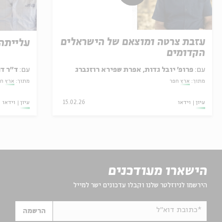
עזבת צרטה ומוצאם של הישראלים
עלייתה
הקדומים
עם:
פרופ' יובל גדות, אפרת שפירא רוזנברג
עם:
ד"ר דו
מתוך:
ארץ חפר
מתוך:
ארץ ח
עיון
וידאו
15.02.26
עיון
וידאו
הישארו מעודכנים
הירשמו לניוזלטר שלנו וקבלו עדכונים ישר למייל
*כתובת דוא"ל
הרשמה