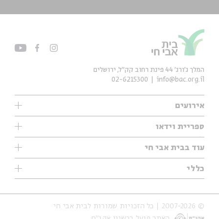
המלך ג'ורג' 44 פינת רחוב קק״ל, ירושלים
02-6215300
info@bac.org.il
אירועים
עיון
ספריית וידאו
אנגלית
ילדים
שיעורי בוקר
עוד בבית אבי חי
מוזיקה
מיוחדים
תערוכות
עיון
כללי
נוער
מיוחדים
מיוחדים
צרו קשר
ספרות ושירה
פודקאסטים מומלצים
ספרות ושירה
אודות
סדרות
כתבות
© 2007-2026 | כל הזכויות שמורות לבית אבי חי
הצהרת נגישות
אירועי עבר
קצה הקרחון
האתר פועל ברשיון אקו״ם