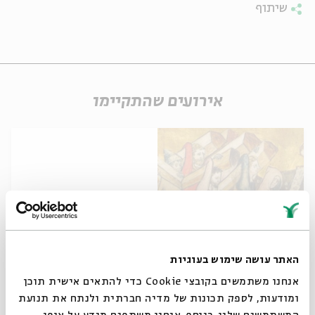
שיתוף
אירועים שהתקיימו
האתר עושה שימוש בעוגיות
אנחנו משתמשים בקובצי Cookie כדי להתאים אישית תוכן
The Impact of the Plague
ומודעות, לספק תכונות של מדיה חברתית ולנתח את תנועת
Plagues in Historical Perspective
מתוך: