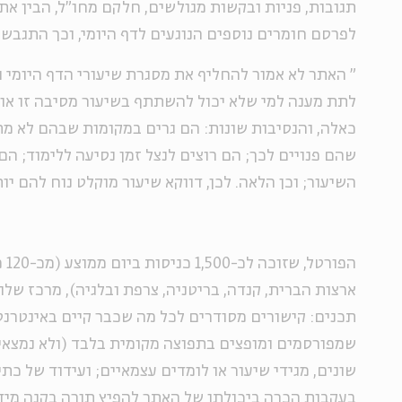
תגובות, פניות ובקשות מגולשים, חלקם מחו"ל, הבין א
לפרסם חומרים נוספים הנוגעים לדף היומי, וכך התגבש 
"
האתר לא אמור להחליף את מסגרת שיעורי הדף היומי 
לתת מענה למי שלא יכול להשתתף בשיעור מסיבה זו או 
כאלה, והנסיבות שונות: הם גרים במקומות שבהם לא מתק
שהם פנויים לכך; הם רוצים לנצל זמן נסיעה ללימוד; הם
השיעור; וכן הלאה. לכן, דווקא שיעור מוקלט נוח להם יו
הפו
ארצות הברית, קנדה, בריטניה, צרפת ובלגיה), מרכז של
תכנים: קישורים מסודרים לכל מה שכבר קיים באינטרנט
שמפורסמים ומופצים בתפוצה מקומית בלבד (ולא נמצאים
שונים, מגידי שיעור או לומדים עצמאיים; ועידוד של כ
בעקבות הכרה ביכולתו של האתר להפיץ תורה בקנה מידה 