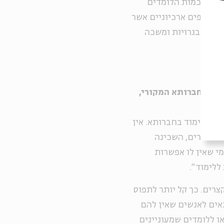
הלאה". כמות הלומדים
יום, לא כולל לימודי דפים ארכיוניים אשר
שנה לבגרויות ומשכה
עיון החברותא המקורי,
ים' ללימוד בחברותא. אין
ר הדברים, השכינה
מי שאין לו אפשרות
ללימוד".
קצרים. כך קל יותר לתפוס
אים לאנשים שאין להם
או ללומדים שמעוניינים