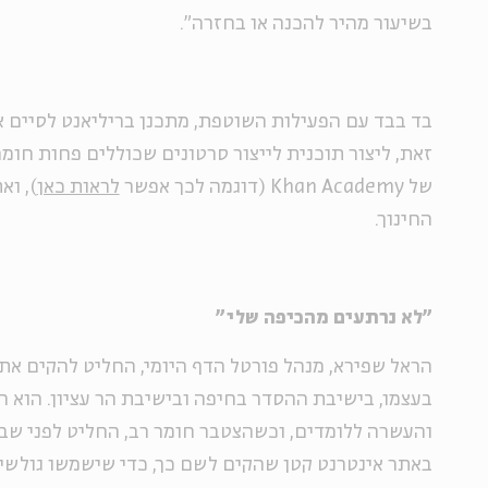
בשיעור מהיר להכנה או בחזרה".
בד בבד עם הפעילות השוטפת, מתכנן בריליאנט לסיים א
זאת, ליצור תוכנית לייצור סרטונים שכוללים פחות חומר
של Khan Academy (דוגמה לכך אפשר
לראות כאן
), ו
החינוך.
"לא נרתעים מהכיפה שלי"
הראל שפירא, מנהל פורטל הדף היומי, החליט להקים את
בעצמו, בישיבת ההסדר בחיפה ובישיבת הר עציון. הוא ה
והעשרה ללומדים, וכשהצטבר חומר רב, החליט לפני שב
באתר אינטרנט קטן שהקים לשם כך, כדי שישמשו גולשים