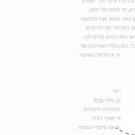
בחינות עיקריות. "מטרת
, מי פחות ומי יותר,
ע בפני עצמו, אבל מתקשה
י המיוחד של הדיונים
ו כמה דפים קודם לכן,
', וגם בגלל האריכות של
 בעמוד א' ונלמד בשיעור
וג של יזם
 אבידה
, אתר
צלול
שולח תזכורות חינמיות
מי אהבתי מאוד לסדר
תי מסכם את עיקרי הסוגיה