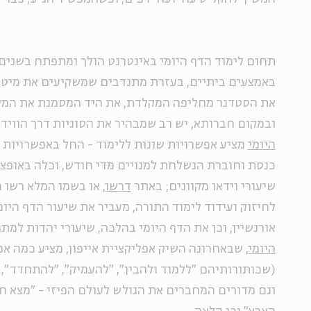
תחום לימוד הדף היומי באינטרנט הולך ומתפתח בשנים
באמצעים ביתיים, בעזרת מתנדבים שמשקיעים את מיטב
את הסטדנר מחליפה המקלדת, את היד המסמנת את המיק
ובמקום חברותא, יש רב שמבהיר את הסוגיות דרך הווידא
היומי
מציע אפשרויות שונות ללימוד - החל באפשרויות פי
כנסת וחוברת הנשלחת למנויים מדי חודש, וכלה באופציו
שיעורי וידאו מקוונים; באתר
דרשו
, או בשמו המלא רשו ה'
לחיזוק ועידוד לימוד התורה, מעביר את שיעור הדף היומ
אורנשיין, וכן את הדף היומי בהלכה, שיעורי יהדות למת
היומי
, שבאחרונה השיק אפליקציית אייפון, מציע כמה אפ
(שכותורותיהם "ללמוד ולהבין", "להעמיק", "להתחדד", 
וגם מדורים המחברים את הגולש לעולם הפיזי - "מצא ח