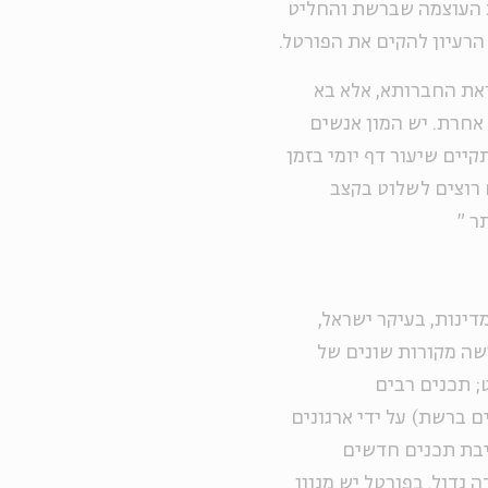
ת העוצמה שברשת והחליט
הרעיון להקים את הפורטל.
ואת החברותא, אלא בא
אחרת. יש המון אנשים
יים שיעור דף יומי בזמן
 רוצים לשלוט בקצב
תר
"
רטל, שזוכה לכ-1,500 כניסות ביום ממוצע (מכ-120 מדינות, בעיקר ישראל,
ושה מקורות שונים של
; תכנים רבים
 ברשת) על ידי ארגונים
תיבת תכנים חדשים
גדול. בפורטל יש מגוון