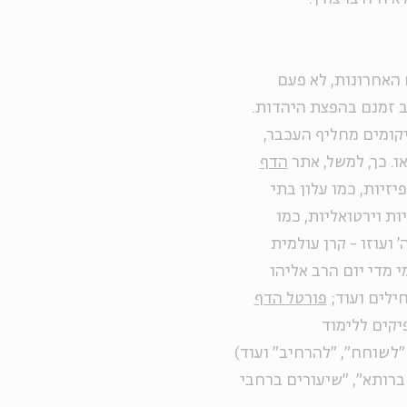
 האחרונות, לא פעם
 זמנם בהפצת היהדות.
ומים מחליף העכבר,
ו. כך, למשל, אתר
הדף
זיות, כמו עלון בתי
ת וירטואליות, כמו
 ועוזו - קרן עולמית
י מדי יום הרב אליהו
חילים ועוד;
פורטל הדף
יקים ללימוד
"לשוחח", "להרחיב" ועוד)
ברותא", "שיעורים ברחבי