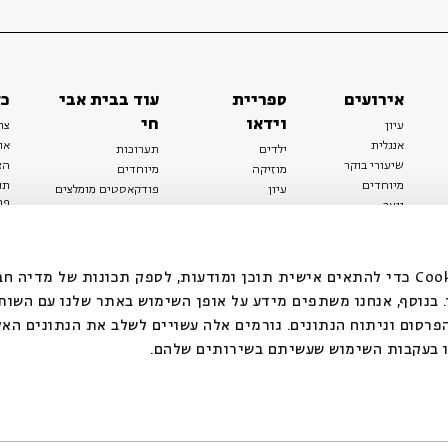
אירועים
ספריית
עוד בבית אבי
כל
וידאו
חי
עיון
צר
אנגלית
או
ילדים
תערוכות
שיעורי בוקר
הצ
מוזיקה
מיוחדים
מיוחדים
תנ
עיון
פודקאסטים מומלצים
פר
נוער
מיוחדים
כתבות
חנ
ספרות ושירה
ספרות ושירה
קצה הקרחון
סדרות
על הדרך
אירועי עבר
מפלגת המחשבות
אנחנו משתמשים בקובצי Cookie כדי להתאים אישית תוכן ומודעות, לספק תכונות של מ
אירועים
בנוסף, אנחנו משתפים מידע על אופן השימוש באתר שלנו עם השות
בירושלים
ילדים
רסום וניתוח הנתונים. גורמים אלה עשויים לשלב את הנתונים האל
מוזיקה
 בעקבות השימוש שעשיתם בשירותים שלהם.
הרצאות בזום
האתר פועל ברשיון אק