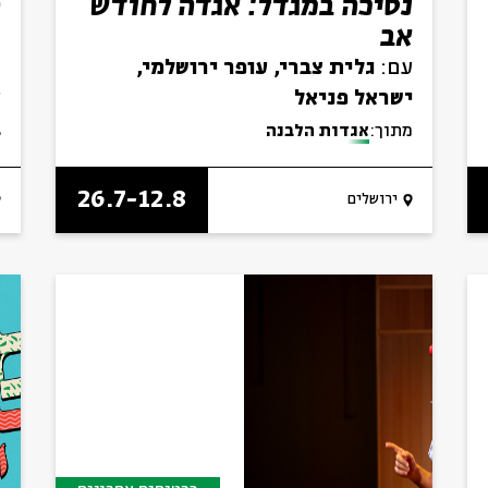
נסיכה במגדל: אגדה לחודש
ה
אב
מ
ג
עם:
גלית צברי, עופר ירושלמי,
ע
ישראל פניאל
א
ב
מתוך:
אגדות הלבנה
26.7-12.8
ירושלים