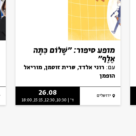
מופע סיפור: ״שָׁלוֹם כִּתָּה
ח
אֶלֶף״
ע
עם:
רוני אלדד, שרית זוסמן, מוריאל
מ
הופמן
26.08
ירושלים
ד' | 10:30, 12:30, 15:15, 18:00