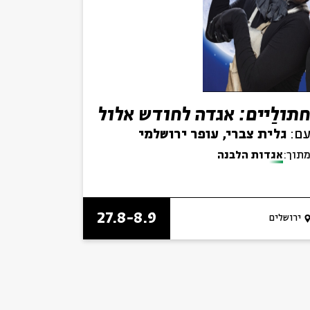
תולַיים: אגדה לחודש אלול
ם:
גלית צברי, עופר ירושלמי
תוך:
אגדות הלבנה
27.8-8.9
ירושלים