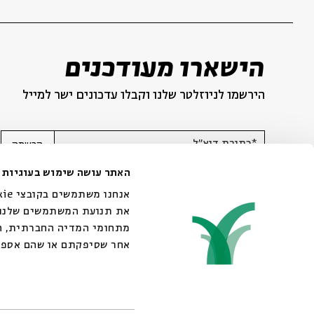
הישארו מעודכנים
הירשמו לניוזלטר שלנו וקבלו עדכונים ישר למייל
*כתובת דוא"ל
הרשמה
האתר עושה שימוש בעוגיות
את תנועת המשתמשים שלנו. 
מתחומי המדיה החברתית, הפ
אחר שסיפקתם או שהם אספו
© 2007-2026 | כל הזכויות שמורות לבית אבי חי