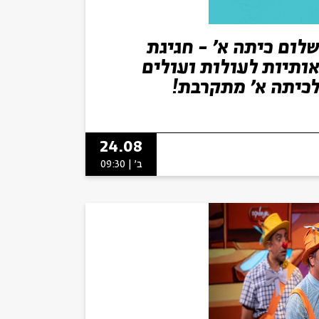
לום כיתה א' - חגיגת
ותיות לעולות ועולים
כיתה א' מתקרבת!
24.08
ב' | 09:30