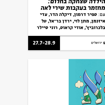
ילדה שצחקה בחלום:
חזמר בעקבות שירי לאה
ולדברג לילדים
ם:
ספיר דרמון, דיקלה הדר, עדי
יזנמן, מתן לוי, ירדן בר־אל, טל
לכרוביץ', אודי קראוס, רוני סיילר
27.7-28.9
ירושלים