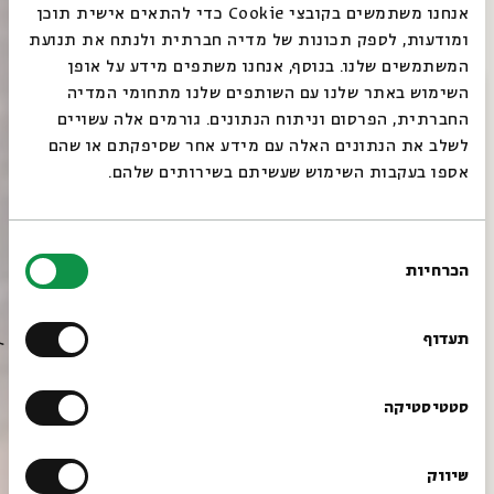
אנחנו משתמשים בקובצי Cookie כדי להתאים אישית תוכן
ומודעות, לספק תכונות של מדיה חברתית ולנתח את תנועת
המשתמשים שלנו. בנוסף, אנחנו משתפים מידע על אופן
סגור
השימוש באתר שלנו עם השותפים שלנו מתחומי המדיה
החברתית, הפרסום וניתוח הנתונים. גורמים אלה עשויים
לשלב את הנתונים האלה עם מידע אחר שסיפקתם או שהם
אספו בעקבות השימוש שעשיתם בשירותים שלהם.
בחירת
הכרחיות
הסכמה
רוצים לדעת מה קורה
בבית אבי חי לפני כולם?
תעדוף
הרשמו לניוזלטר שלנו
סטטיסטיקה
שיווק
*כתובת דוא"ל