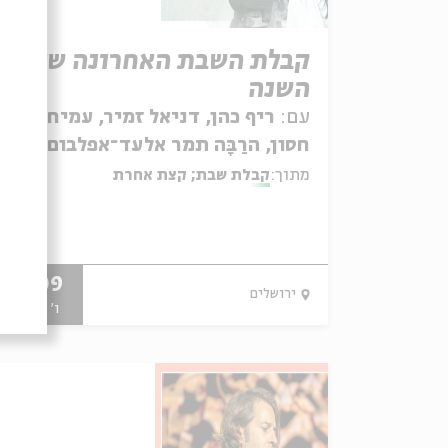
קבלת השבת האחרונה של
השנה
עם:
ריף כהן, דניאל זמיר, עמיחי
חסון, הרַבָּה תמר אלעד־אפלבום
ואנסמבל יגל הרוש
מתוך:
קבלת שבת; קצת אחרת
04.09
ירושלים
ו' | 13:30