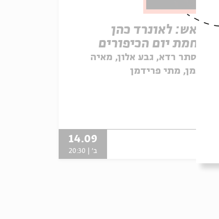
י באש: לאונרד כהן
מלחמת יום הכיפורים
ם:
אסתר רדא, גבע אלון, מאיה
לזיצמן, מתי פרידמן
14.09
יפעת
ב' | 20:30