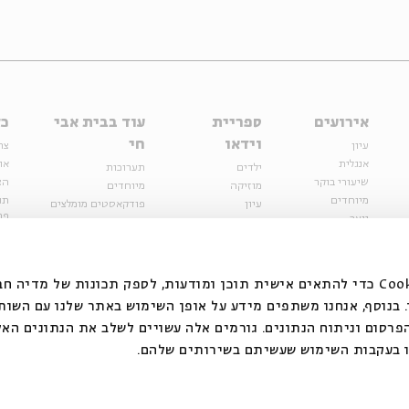
אירועים
ספריית
עוד בבית אבי
כל
וידאו
חי
עיון
צר
אנגלית
או
ילדים
תערוכות
שיעורי בוקר
הצ
מוזיקה
מיוחדים
מיוחדים
תנ
עיון
פודקאסטים מומלצים
פר
נוער
מיוחדים
כתבות
חנ
ספרות ושירה
ספרות ושירה
קצה הקרחון
סדרות
על הדרך
אירועי עבר
מפלגת המחשבות
אנחנו משתמשים בקובצי Cookie כדי להתאים אישית תוכן ומודעות, לספק תכונות של מ
אירועים
בנוסף, אנחנו משתפים מידע על אופן השימוש באתר שלנו עם השות
בירושלים
ילדים
רסום וניתוח הנתונים. גורמים אלה עשויים לשלב את הנתונים האל
מוזיקה
 בעקבות השימוש שעשיתם בשירותים שלהם.
הרצאות בזום