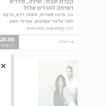
קבלת שבת: שירה, מדרש
ושיחה לחודש אלול
עם:
מיכה שטרית, אסתר רדא, הרבָּה
תמר אלעד־אפלבום, עמיחי חסון
ואנסמבל יגל הרוש
מתוך:
קבלת שבת; קצת אחרת
28.08
ירושלים
ו' | 13:30
סגור