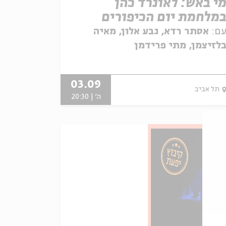
י באש: לאונרד כהן
מלחמת יום הכיפורים
ם:
אסתר רדא, גבע אלון, מאיה
לזיצמן, מתי פרידמן
03.09
תל אביב
ה' | 20:30