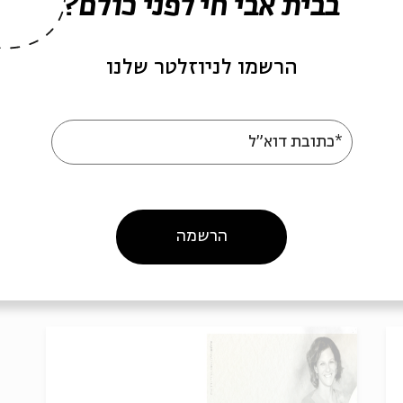
בבית אבי חי לפני כולם?
מֵאַיִן: מסע לילי בעקבות
מ
הרשמו לניוזלטר שלנו
תהילים
ב
עם:
מאיה בלזיצמן, נועם בנאי, מעיין
ע
ליניק, דניאל עברין, מעין דוארי,
ב
*כתובת דוא"ל
שרון כהן, טלי גולדברג, מעיין
שאשה, בכל סרלואי, יונתן קונדה,
עמיחי חסון
הרשמה
10-17.9