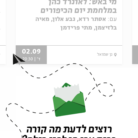
מי באש: לאונרד כהן
מ
במלחמת יום הכיפורים
ב
עם:
אסתר רדא, גבע אלון, מאיה
ע
בלזיצמן, מתי פרידמן
ב
02.09
גן שמואל
ד' | 20:30
רוצים לדעת מה קורה