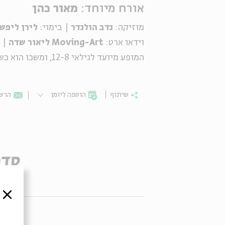
אורח מיוחד:
מאור כהן
מוזיקה:
נדב
הולנדר
| בימוי:
לירן ליפש
וידאו ארט:
Moving-Art
ליאור שדה
| 
המופע מיועד לגילאי
12-8
, ומשכו הוא כ
ש
שיתוף
הוספה ליומן
הרשמ
סדר
סגור