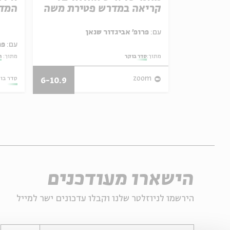
באהבה
קריאה במדרש פטירת משה
המדי
ל באריזה קטנה
עם:
פרופ' אביגדור שנאן
עם:
פר
מתוך:
סדר בוקר
מתוך:
ה
27/07/26
zoom
סדר בו
6-10.9
הישארו מעודכנים
הירשמו לניוזלטר שלנו וקבלו עדכונים ישר למייל