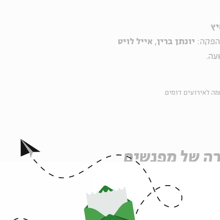
יץ
הפקה:
יונתן ברין
,
אייל לויט
עה
.
ה לאירועים דומים
ה של מפגשים