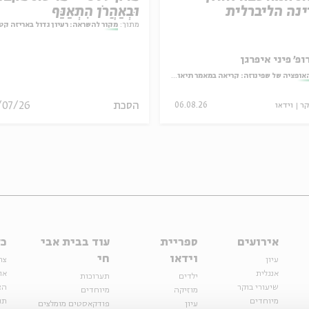
נה הליברלית
וּבְאַהֲרֹן הִתְאַנַּף
מתוך:
מקור להשראה: רעיון גדול באריזה קט
ופ' פיני איפרגן
אופציה של שפינוזה: קריאה במאמר תיאולוגי־מדיני
הסכת
/07/26
קר
וידאו
06.08.26
אירועים
ספריית
עוד בבית אבי
כל
וידאו
חי
עיון
צר
אנגלית
או
ילדים
תערוכות
שיעורי בוקר
הצ
מוזיקה
מיוחדים
מיוחדים
תנ
עיון
פודקאסטים מומלצים