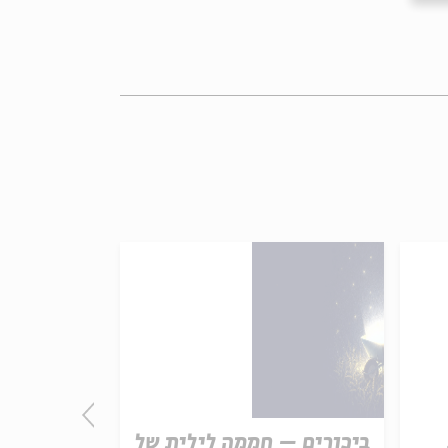
ביכורים – חממה לילית של
התורה - חו