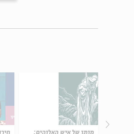
פרק 506 – אווה אילוז (1):
מותו של איש האלוהים:
חירו