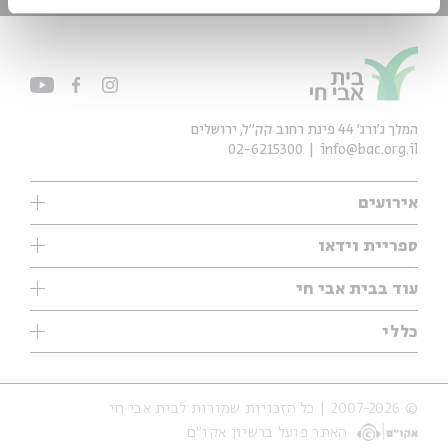
המלך ג'ורג' 44 פינת רחוב קק״ל, ירושלים
02-6215300
info@bac.org.il
אירועים
עיון
ספריית וידאו
אנגלית
ילדים
שיעורי בוקר
עוד בבית אבי חי
מוזיקה
מיוחדים
תערוכות
עיון
כללי
נוער
מיוחדים
מיוחדים
צרו קשר
ספרות ושירה
פודקאסטים מומלצים
ספרות ושירה
אודות
סדרות
כתבות
© 2007-2026 | כל הזכויות שמורות לבית אבי חי
הצהרת נגישות
אירועי עבר
קצה הקרחון
האתר פועל ברשיון אקו״ם
תנאי שימוש והצהרת פרטיות
אירועים בירושלים
על הדרך