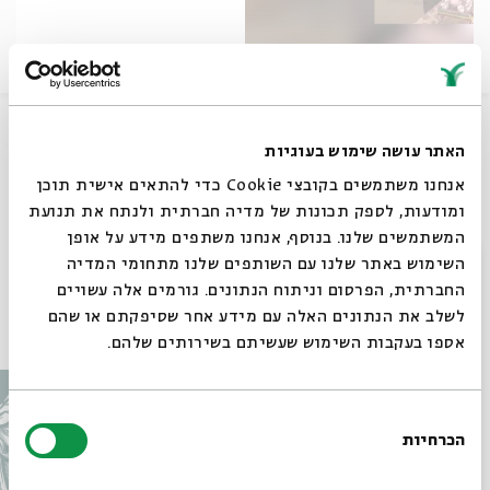
בימוי והפקה: פילטר הפקות ואלה וטרמן
האתר עושה שימוש בעוגיות
שיתוף
אנחנו משתמשים בקובצי Cookie כדי להתאים אישית תוכן
ומודעות, לספק תכונות של מדיה חברתית ולנתח את תנועת
המשתמשים שלנו. בנוסף, אנחנו משתפים מידע על אופן
תגיות:
מאתיופיה לישראל וחזרה
חברה
סגור
השימוש באתר שלנו עם השותפים שלנו מתחומי המדיה
החברתית, הפרסום וניתוח הנתונים. גורמים אלה עשויים
לשלב את הנתונים האלה עם מידע אחר שסיפקתם או שהם
עוד בבית אבי חי
אספו בעקבות השימוש שעשיתם בשירותים שלהם.
בחירת
הכרחיות
הסכמה
רוצים לדעת מה קורה