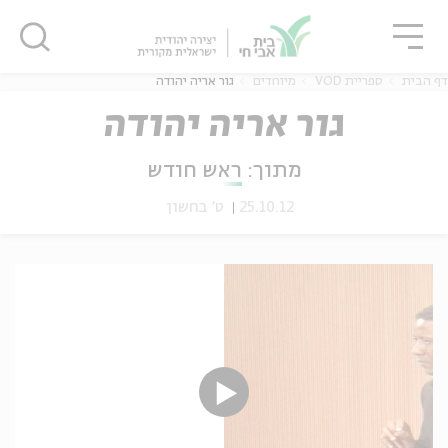
גור
סגור
סגור
דף הבית
ספריית VOD
מיוחדים
גור אריה יהודה
גור אריה יהודה
מתוך:
ראש חודש
ה
אנגלית
נוער
25.10.12
ט' בחשון