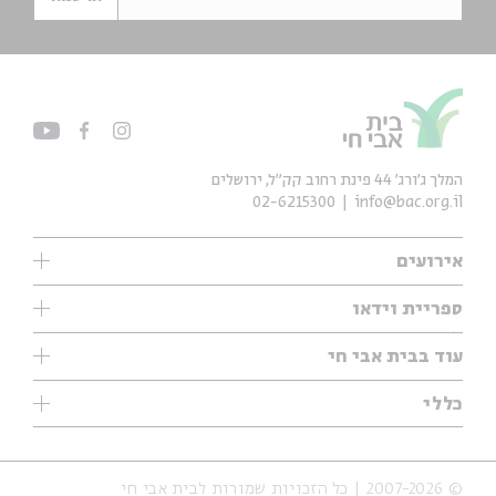
המלך ג'ורג' 44 פינת רחוב קק״ל, ירושלים
02-6215300
info@bac.org.il
אירועים
עיון
ספריית וידאו
אנגלית
ילדים
שיעורי בוקר
עוד בבית אבי חי
מוזיקה
מיוחדים
תערוכות
עיון
כללי
נוער
מיוחדים
מיוחדים
צרו קשר
ספרות ושירה
פודקאסטים מומלצים
ספרות ושירה
אודות
סדרות
כתבות
© 2007-2026 | כל הזכויות שמורות לבית אבי חי
הצהרת נגישות
אירועי עבר