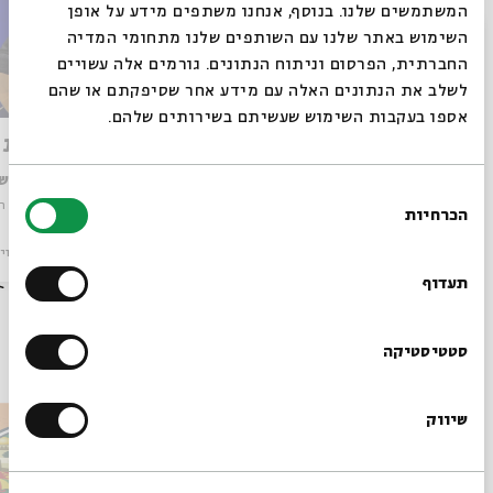
המשתמשים שלנו. בנוסף, אנחנו משתפים מידע על אופן
סגור
השימוש באתר שלנו עם השותפים שלנו מתחומי המדיה
החברתית, הפרסום וניתוח הנתונים. גורמים אלה עשויים
לשלב את הנתונים האלה עם מידע אחר שסיפקתם או שהם
אספו בעקבות השימוש שעשיתם בשירותים שלהם.
חומר ורוח: ציורי תורה
מצבות ז
עם:
ד"ר חגי משגב, יעל מאלי
עם:
רחל שפ
בחירת
מתוך:
ראש חודש
מתוך:
ראש ח
הכרחיות
הסכמה
רוצים לדעת מה קורה
מיוחדים
וידאו
01.06.22
מיוחדים
וי
בבית אבי חי לפני כולם?
תעדוף
הרשמו לניוזלטר שלנו
סטטיסטיקה
עוד בבית אבי חי
שיווק
*כתובת דוא"ל