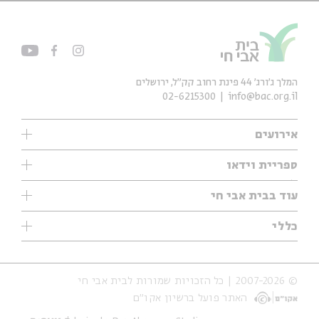
המלך ג'ורג' 44 פינת רחוב קק״ל, ירושלים
02-6215300
info@bac.org.il
אירועים
עיון
ספריית וידאו
אנגלית
ילדים
שיעורי בוקר
עוד בבית אבי חי
מוזיקה
מיוחדים
תערוכות
עיון
כללי
נוער
מיוחדים
מיוחדים
צרו קשר
ספרות ושירה
פודקאסטים מומלצים
ספרות ושירה
אודות
סדרות
כתבות
© 2007-2026 | כל הזכויות שמורות לבית אבי חי
הצהרת נגישות
אירועי עבר
קצה הקרחון
האתר פועל ברשיון אקו״ם
תנאי שימוש והצהרת פרטיות
אירועים בירושלים
על הדרך
חנות