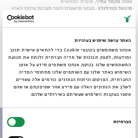
נאוה מקמל עתיר
, סופרת ומחזאית
מיכאל הנדלזלץ
, מבקר תיאטרון וחבר מערכת עיתון הארץ
שירה בציבור:
מיכל נווה
,
אסף ארמוזה
האתר עושה שימוש בעוגיות
שיתוף
אנחנו משתמשים בקובצי Cookie כדי להתאים אישית תוכן
ומודעות, לספק תכונות של מדיה חברתית ולנתח את תנועת
תגיות:
ראש חודש
מעגל השנה
ראש חודש אייר
חנה רובינא
המשתמשים שלנו. בנוסף, אנחנו משתפים מידע על אופן
סגור
השימוש באתר שלנו עם השותפים שלנו מתחומי המדיה
החברתית, הפרסום וניתוח הנתונים. גורמים אלה עשויים
לשלב את הנתונים האלה עם מידע אחר שסיפקתם או שהם
פרקים נוספים בסדרה
אספו בעקבות השימוש שעשיתם בשירותים שלהם.
בחירת
הכרחיות
הסכמה
רוצים לדעת מה קורה