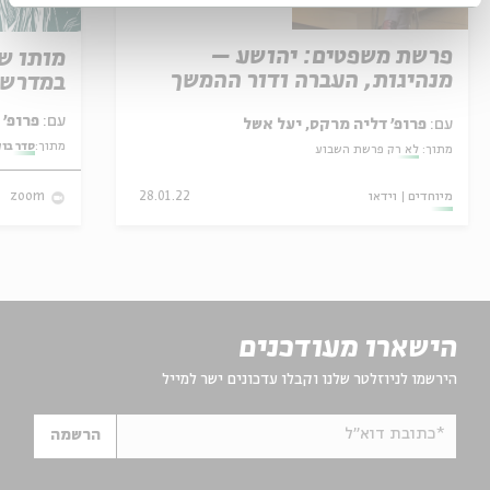
פרשת משפטים: יהושע –
מותו ש
מנהיגות, העברה ודור ההמשך
במדרש 
עם:
פרופ' אביגדור שנאן
עם:
פרופ' דליה מרקס, יעל אשל
מתוך:
סדר בו
מתוך:
לא רק פרשת השבוע
מיוחדים
וידאו
28.01.22
zoom
הישארו מעודכנים
הירשמו לניוזלטר שלנו וקבלו עדכונים ישר למייל
*כתובת דוא"ל
הרשמה