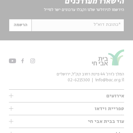
הישארו מעודכנים
הירשמו לניוזלטר שלנו וקבלו עדכונים ישר למייל
*כתובת דוא"ל
הרשמה
המלך ג'ורג' 44 פינת רחוב קק״ל, ירושלים
02-6215300
info@bac.org.il
אירועים
עיון
ספריית וידאו
אנגלית
ילדים
שיעורי בוקר
עוד בבית אבי חי
מוזיקה
מיוחדים
תערוכות
עיון