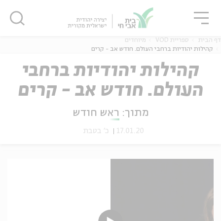
גור
סגור
סגור
דף הבית
ספריית VOD
מיוחדים
קהילות יהודיות ברחבי העולם. חודש אב - קרים
קהילות יהודיות ברחבי
העולם. חודש אב - קרים
ה
אנגלית
נוער
מתוך:
ראש חודש
17.01.20
כ' בטבת