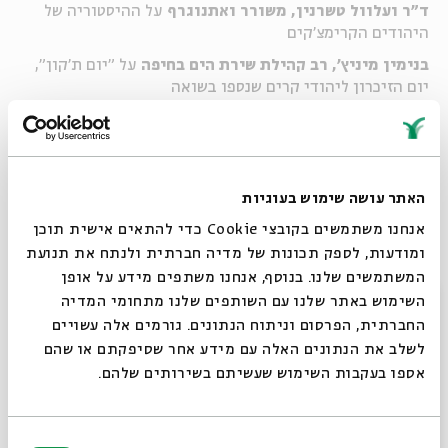
ד"ר ועלוול טשרנין, משורר ואתנוגרף
על ההיסטוריה של
היהודים הקרימצ'קים
בנימין מיניץ', רב קהילת שירת הים בחיפה
על "יום ת'קון",
יום הזיכרון ליהודי קרים שנספו בשואה
אנסמבל
Kol-Tour
בביצועי אקפלה למוזיקה ממסורת יהודי
קרים ושירים נוספים.
מנחה:
טל רוזנר
האתר עושה שימוש בעוגיות
אנחנו משתמשים בקובצי Cookie כדי להתאים אישית תוכן
ומודעות, לספק תכונות של מדיה חברתית ולנתח את תנועת
שיתוף
המשתמשים שלנו. בנוסף, אנחנו משתפים מידע על אופן
סגור
השימוש באתר שלנו עם השותפים שלנו מתחומי המדיה
תגיות:
חודש אב
טל רוזנר
ד"ר ועלוול טשרנין
בנימין מיניץ'
החברתית, הפרסום וניתוח הנתונים. גורמים אלה עשויים
לשלב את הנתונים האלה עם מידע אחר שסיפקתם או שהם
אספו בעקבות השימוש שעשיתם בשירותים שלהם.
פרקים נוספים בסדרה
בחירת