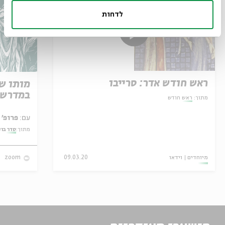
לדחות
ראש חודש אדר: סרייבו
מותו ש
במדרש 
מתוך:
ראש חודש
עם:
פרופ' אביגדור שנאן
מתוך:
סדר בו
מיוחדים
וידאו
09.03.20
zoom