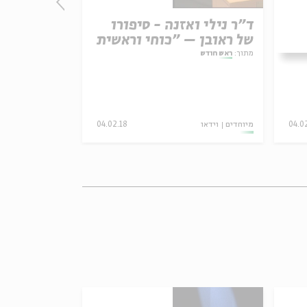
ד"ר נילי ואזנה - סיפורו
של ראובן – "כוחי וראשית
ו"יוון" בא
אוני"
לילדים
מתוך:
ראש חודש
מתוך:
ראש חודש
04.0
מיוחדים
וידאו
04.02.18
מיוחדים
וידאו