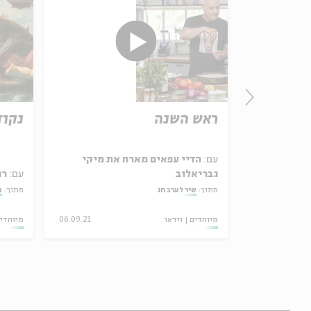
הושע –
ראש השנה
נקוד
ודור
עם:
הדיי עפאים מארח את מיקי
על אשל
גבריאלוב
עם:
רו
מתוך:
שיר לערב חג
מתוך:
נ
28.01.22
מיוחדים
וידאו
06.09.21
מיוחדי