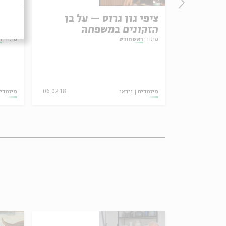
 הגניזה
ציפי גון גרוס – על בן
אביג
הזקונים במשפחה
השבט
מתוך:
ראש חודש
מתוך:
ר
21.03.18
מיוחדים
וידאו
06.02.18
מיוחדי