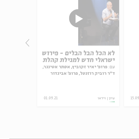
לא הכל הבל הבלים - פירוש
נקודת מבט
ישראלי חדש למגילת קהלת
מצויירות
עם:
פרופ' יאיר זקוביץ, אסתר אטינגר,
ד"ר רוביק רוזנטל, פרופ' אביגדור
עם:
רומי נוימר
שנאן, מיטל בלומנטל-גורדון, תמר
מתוך:
נקודת מבט
שטמפפר, רוחמה רז
15.09
עיון
וידאו
01.09.21
מיוחדים
וידאו