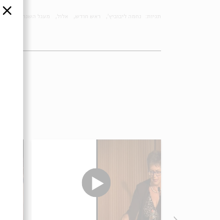
סגור
תגיות:
נחמה ליבוביץ'
ראש חודש
אלול
מעגל השנה