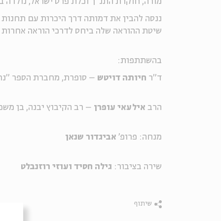
מורה, חוקרת התנ"ך וכלת פרס ישראל, נולדה בג' ב
ננסה להבין את דמותה דרך היכרות עם תחנות מ
שיטת ההוראה שלה ביחס לדרכי הוראה אחרות ש
בהשתתפות:
ד"ר
חיותה דויטש
– סופרת, מחברת הספר "נחמ
הרב
אילעאי עופרן
– רב הקיבוץ יבנה, בן משפ
מנחה: פרופ'
אביגדור שנאן
שירה בציבור:
גילה חסיד ועוזי רוזנבלט
שיתוף