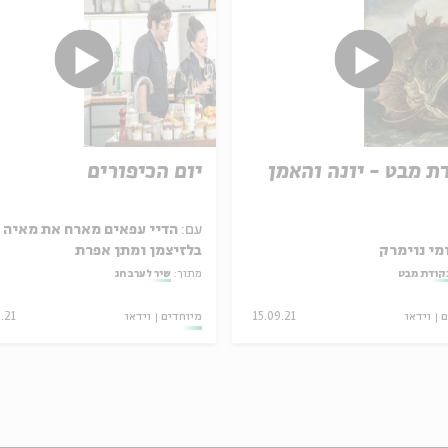
ת מבט - יונה והאמן
יום הכיפורים
עם:
הדיי עפאים מארח את מאיה
מי נוימרק
בלזיצמן ומתן אפרת
קודת מבט
מתוך:
שיר לערב חג
ם
וידאו
15.09.21
מיוחדים
וידאו
.21