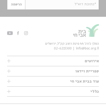
*כתובת דוא"ל
הרשמה
המלך ג'ורג' 44 פינת רחוב קק״ל, ירושלים
02-6215300
info@bac.org.il
אירועים
עיון
ספריית וידאו
אנגלית
ילדים
שיעורי בוקר
עוד בבית אבי חי
מוזיקה
מיוחדים
תערוכות
עיון
כללי
נוער
מיוחדים
מיוחדים
צרו קשר
ספרות ושירה
פודקאסטים מומלצים
ספרות ושירה
אודות
סדרות
כתבות