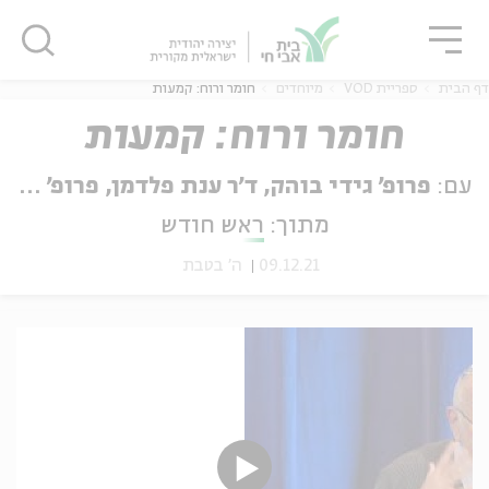
גור
סגור
סגור
דף הבית
ספריית VOD
מיוחדים
חומר ורוח: קמעות
חומר ורוח: קמעות
עם:
פרופ' גידי בוהק, ד'ר ענת פלדמן, פרופ' אביגדור שנאן
ה
אנגלית
נוער
מתוך:
ראש חודש
09.12.21
ה' בטבת