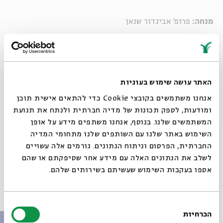
מנחה:
פרופ' אביגדור שנאן
האתר עושה שימוש בעוגיות
שיתוף
אנחנו משתמשים בקובצי Cookie כדי להתאים אישית תוכן
ומודעות, לספק תכונות של מדיה חברתית ולנתח את תנועת
המשתמשים שלנו. בנוסף, אנחנו משתפים מידע על אופן
תגיות:
פרופ' גידי בוהק
ד'ר ענת פלדמן
קמעות
ראש חודש
סגור
השימוש באתר שלנו עם השותפים שלנו מתחומי המדיה
פרופ' אביגדור שנאן
החברתית, הפרסום וניתוח הנתונים. גורמים אלה עשויים
לשלב את הנתונים האלה עם מידע אחר שסיפקתם או שהם
אספו בעקבות השימוש שעשיתם בשירותים שלהם.
פרקים נוספים בסדרה
בחירת
הכרחיות
הסכמה