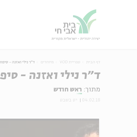
גור
סגור
דף הבית
ספריית VOD
מיוחדים
ד"ר נילי ואזנה - סיפו
ד"ר נילי ואזנה - סיפ
מתוך:
ראש חודש
04.02.18
יט בשבט