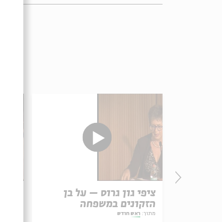
 הגניזה
ציפי גון גרוס – על בן
אביג
הזקונים במשפחה
השבט
מתוך:
ראש חודש
מתוך:
ר