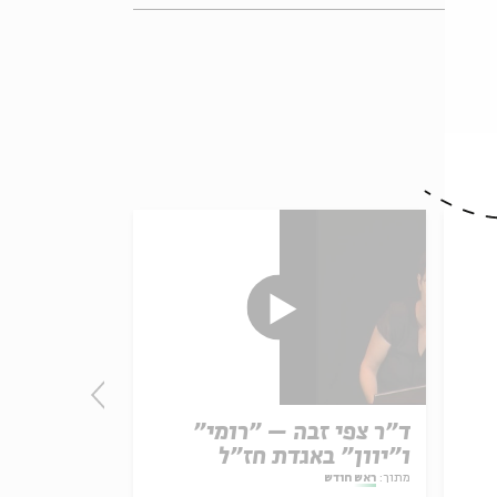
ד"ר צפי זבה – "רומי"
ו"יוון" באגדת חז"ל
האירוע בש
לילדים
מתוך:
ראש חודש
מתוך:
ראש חודש