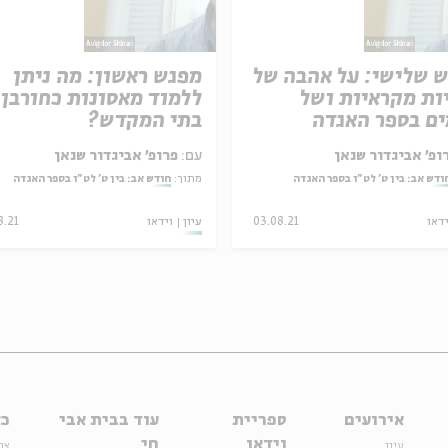
 שלישי: על אהבה של
מפגש ראשון: מה ניתן
ות מקראיות ושל
ללמוד מאסונות כחורבן
ם בספר האגדה
בתי המקדש?
ופ' אביגדור שנאן
עם:
פרופ' אביגדור שנאן
ודש אב: בין ט' לט"ו בספר האגדה
מתוך:
חודש אב: בין ט' לט"ו בספר האגדה
ידאו
03.08.21
עיון
וידאו
8.21
אירועים
ספריית
עוד בבית אבי
כל
וידאו
חי
עיון
צר