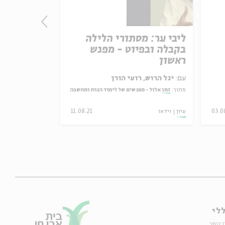
ליבי ער: מסתורי הלילה
ימי אלול ב
בקבלה ובפיוט - מפגש
מפגש שני
ראשון
עם:
יגל הרוש, רועי הורן
עם:
ד"ר שפרה 
מתוך:
זמן אלול - מפגשים של לימוד הגות ומחשבה
מתוך:
זמן אלול - מ
03.0
עיון
וידאו
11.08.21
עיון
וידאו
לי
ו קשר