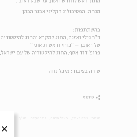
מתוך ראש לחודש חשון, על שבט ראובן.
מנחה: הפסיכולוג הקליני אבנר הכהן
בהשתתפות:
ד"ר נילי ואזנה, החוג למקרא והחוג להיסטוריה
של ראובן – "כוחי וראשית אוני"
פרופ' דוד אסף, החוג להיסטוריה של עם ישראל
שירה בציבור: מיכל נווה
שיתוף
תגיות:
שבט ראובן
מעגל השנה
נילי ואזנה
תנ"ך
סגור