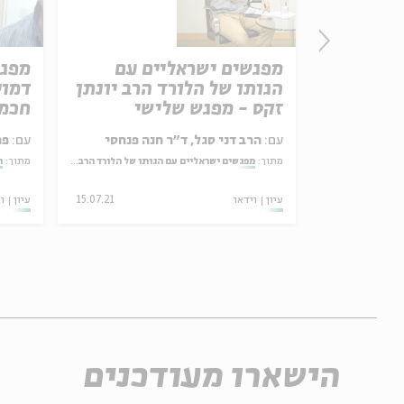
סטית
מפגשים ישראליים עם
מפגש
הגותו של הלורד הרב יונתן
דמוי
זקס - מפגש שלישי
חכמי
עם:
הרב דני סגל, ד"ר חנה פנחסי
עם:
פר
מתוך:
מפגשים ישראליים עם הגותו של הלורד הרב יונתן זקס
מתוך:
ח
21.03.23
עיון
וידאו
15.07.21
עיון
ו
הישארו מעודכנים