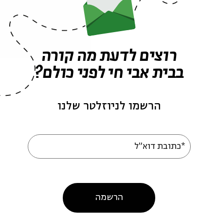
רוצים לדעת מה קורה
פרקים נוספים בסדרה
בבית אבי חי לפני כולם?
הרשמו לניוזלטר שלנו
*כתובת דוא"ל
דור שנאן - צוואות
רחל צרפתי - דימויים של
הרשמה
ים: זבולון
מקדש וכהונה באמנות
יהודית בימי הביניים
אש חודש
מתוך:
ראש חודש