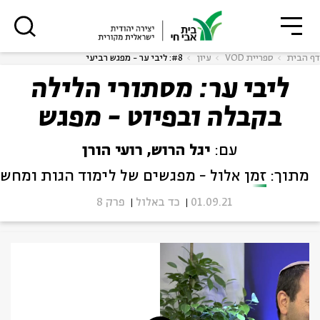
גור
סגור
סגור
דף הבית
ספריית VOD
עיון
#8: ליבי ער - מפגש רביעי
ליבי ער: מסתורי הלילה
בקבלה ובפיוט - מפגש
ה
אנגלית
נוער
רביעי
עם:
יגל הרוש, רועי הורן
מתוך:
זמן אלול - מפגשים של לימוד הגות ומחש
01.09.21
כד באלול
פרק 8