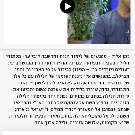
זמן אלול - מפגשים של לימוד הגות ומחשבה ליבי ער- מסתורי
הלילה בקבלה ובפיוט - עם יגל הרוש ורועי הורן מפגש רביעי:
"עולים ויורדים בו" – הניגון כבירור על פי האר"י ור' נחמן
מברסלב. במפגשים אלו ניכנס לעומקו של הלילה עם כל אלו
שליבם הער, הפועם באהבה, לא הניח להם לישון – והם
התבודדו, נדדו, שוררו בלילות את שערגה נפשם והביעו את
סודות הלילה בכתבים כמוסים. נפתח יחד בסיפורי הלילה
הזוהריים; נקפוץ משם אל עומקם של כתבי האר"י והפיוטים
שכתב, וכמובן אל המשורר הגדול מכולם, ר' ישראל נג'ארה;
משם נדלג אל מקובלי הלילה בקרב חסידי הבעש"ט ותלמידיו.
שלוש תקופות, שלושה אזורים, ולילה ארוך אחד.