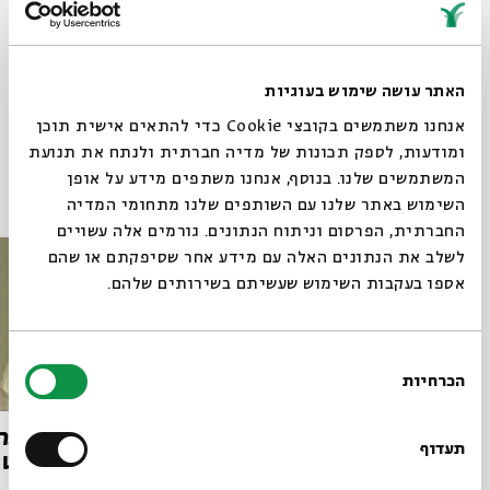
שיתוף
תגיות:
פיוט
מעגל השנה
קבלה
מיסטיקה
ספרות ושירה
האתר עושה שימוש בעוגיות
אנחנו משתמשים בקובצי Cookie כדי להתאים אישית תוכן
ומודעות, לספק תכונות של מדיה חברתית ולנתח את תנועת
המשתמשים שלנו. בנוסף, אנחנו משתפים מידע על אופן
פרקים נוספים בסדרה
סגור
השימוש באתר שלנו עם השותפים שלנו מתחומי המדיה
החברתית, הפרסום וניתוח הנתונים. גורמים אלה עשויים
לשלב את הנתונים האלה עם מידע אחר שסיפקתם או שהם
אספו בעקבות השימוש שעשיתם בשירותים שלהם.
בחירת
הכרחיות
הסכמה
רוצים לדעת מה קורה
אַל־תִּרְחַ֣ק מִ֭מֶּנִּי - בין בדידות
ליבי ער
בבית אבי חי לפני כולם?
תעדוף
להתבודדות בספר תהילים
ובפיוט 