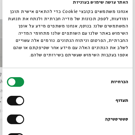
האתר עושה שימוש בעוגיות
פרקים נוספים בסדרה
אנחנו משתמשים בקובצי Cookie כדי להתאים אישית תוכן
ומודעות, לספק תכונות של מדיה חברתית ולנתח את תנועת
המשתמשים שלנו. בנוסף, אנחנו משתפים מידע על אופן
סגור
השימוש באתר שלנו עם השותפים שלנו מתחומי המדיה
החברתית, הפרסום וניתוח הנתונים. גורמים אלה עשויים
לשלב את הנתונים האלה עם מידע אחר שסיפקתם או שהם
אספו בעקבות השימוש שעשיתם בשירותים שלהם.
אור וירושלים – מתוך אירוע
צמאה ל
בחירת
קבלת שבת בבית אבי חי
בבית אבי חי (
הכרחיות
הסכמה
(23/06/2023)
רוצים לדעת מה קורה
עם:
מאיה בלזיצמן, שי צברי, ואנסמבל יגל הרוש
עם:
מאיה ב
מתוך:
קבלת שבת; קצת אחרת
מתוך:
קבלת 
בבית אבי חי לפני כולם?
תעדוף
קבלת שבת
וידאו
31.12.23
קבלת שבת
הרשמו לניוזלטר שלנו
סטטיסטיקה