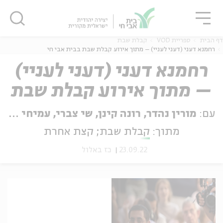
גור
סגור
סגור
דף הבית
ספריית VOD
קבלת שבת
רחמנא דעני (דעני לעניי) – מתוך אירוע קבלת שבת בבית אבי חי
רחמנא דעני (דעני לעניי)
– מתוך אירוע קבלת שבת
ה
אנגלית
נוער
בבית אבי חי
עם:
מורין נהדר, רונה קינן, שי צברי, עמיחי חסון, חכם דוד מנחם, אנסמבל יגל הרוש
מתוך:
קבלת שבת; קצת אחרת
23.09.22
כז באלול