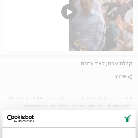
קבלת שבת; קצת אחרת
שיתוף
תגיות:
מוזיקה
פיוט
רונה קינן
שי צברי
מורין נהדר
חכם דוד מנחם
פיוטים
מוזיקה יהודית
עמיחי חסון
יגל הרוש
קבלת שבת
פיוטים בעברית
מוזיקה מקודשת