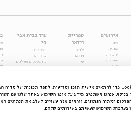
אירועים
ספריית
עוד בבית אבי
כל
וידאו
חי
עיון
צר
אנגלית
או
ילדים
תערוכות
שיעורי בוקר
הצ
מוזיקה
מיוחדים
מיוחדים
תנ
עיון
פודקאסטים מומלצים
פר
נוער
מיוחדים
כתבות
חנ
ספרות ושירה
ספרות ושירה
קצה הקרחון
סדרות
על הדרך
אירועי עבר
מפלגת המחשבות
אנחנו משתמשים בקובצי Cookie כדי להתאים אישית תוכן ומודעות, לספק תכונות של מ
אירועים
בנוסף, אנחנו משתפים מידע על אופן השימוש באתר שלנו עם השות
בירושלים
ילדים
רסום וניתוח הנתונים. גורמים אלה עשויים לשלב את הנתונים האל
מוזיקה
 בעקבות השימוש שעשיתם בשירותים שלהם.
הרצאות בזום