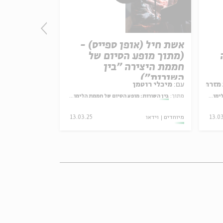
אשת חיל (אופן ספייס) -
גשם (מתוך
(מתוך מופע הסיום של
חממת היצי
חממת היצירה "בין
השורות")
השורות")
 מזרחי
עם:
מיכלי רוטמן
עם:
אבימאיר צ
הסערה
מתוך:
בין השורות: מופע הסיום של חממת הלימוד והיצירה בעין הסערה
מתוך:
בין השורות: מופע ה
13.0
מיוחדים
וידאו
13.03.25
מיוחדים
וידאו