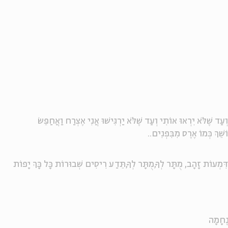
עַד שֶׁלֹּא יִרְאוּ אוֹתִי וְעַד שֶׁלֹּא יַרְגִּישׁוּ אֲנִי אֶצְרַח וַאֲחַפֵּשׂ
שֵׁךְ כְּמוֹ אֶרֶס מִבִּפְנִים..
ִּמְעוֹת זָהָב, מֻתָּר לְךָ,מֻתָּר לְךָ,תֵּדַע רִיסִים שְׁבוּרוֹת כָּל כָּךְ יָפוֹת
 נֶחָמָה