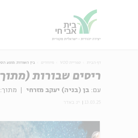
גור
סגור
דף הבית
ספריית VOD
מיוחדים
בין השורות: מופע הס
ריסים שבורות (מתוך מופע הסיום של חממת היצירה "בין השורות")
עם:
בן (בניה) יעקב מזרחי
מתוך:
13.03.25
יג באדר