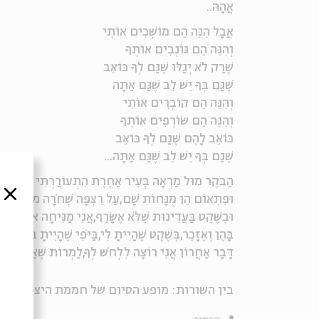
אֲהָהּ..
אֲבָל הִנֵּה הֵם מוֹשְׁכִים אוֹתִי
וְהִנֵּה הֵם גּוֹנְבִים אוֹתְךָ
שֶׁרַק לֹא יְגַלּוּ שֶׁגַּם לְךָ כּוֹאֵב
שֶׁגַּם בְּךָ יֵשׁ לֵב שֶׁגַּם אַתָּה
וְהִנֵּה הֵם קוֹבְרִים אוֹתִי
וְהִנֵּה הֵם שׂוֹרְפִים אוֹתְךָ
כּוֹאֵב לָהֶם שֶׁגַּם לְךָ כּוֹאֵב
שֶׁגַּם בְּךָ יֵשׁ לֵב שֶׁגַּם אַתָּה...
הַבֹּקֶר מוּל מַרְאָה בְּעִיר אַחֶרֶת הִתְעוֹרַרְתִּי כְּמוֹ חַי
סגור
וּפִתְאוֹם הֵן מֻנָּחוֹת שָׁם,עַל רִצְפָּה שְׁחֹרָה מוּאֶרֶת,רִי
וּבְשֶׁקֶט בַּעֲדִינוּת שֶׁלֹּא אֶשָּׂרֵף,אֲנִי מַנִּיחָה אוֹתָן בְּפִ
בָּהֶן וְאֶזָּכֵר,בְּשֶׁקֶט שֶׁהָיִיתָ לִי,בַּיֹּפִי שֶׁהָיִיתָ בִּי,וְהַ
דָּבָר אַחֲרוֹן אֲנִי רוֹצָה לִלְחֹשׁ לְךָ,לַמְרוֹת שֶׁאַתָּה לֹא 
בין השורות: מופע הסיום של חממת היצירה בע