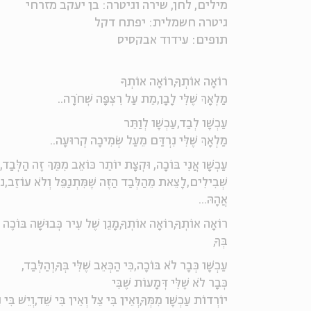
מילים, לחן, שירה וגיטרה: בן יעקב מזרחי
גיטרה חשמלית: יפתח דקל
תופים: עידוד אבקסיס
רוֹאָה אוֹתְךָ,רוֹאָה אוֹתְךָ
מַלְאָךְ שֶׁלִּי לָבָן,מֵת עַל רִצְפָּה שְׁחֹרָה..
עַכְשָׁו לְבַד,עַכְשָׁו לְוַתֵּר
מַלְאָךְ שֶׁלִּי נִרְדַּם מֵעַל שְׂמִיכָה קְרוּעָה..
עַכְשָׁו אֲנִי בּוֹכָה, וּקְצָת יוֹתֵר כּוֹאֵב מִמֵּךְ זֶה הַלְּבַד,וְ
שְׁבִילִים,לָצֵאת מֵהַלְּבַד הַזֶּה שֶׁמִּתְנַפֵּל וְלֹא עוֹזֵב,נוֹ
אֲהָהּ...
רוֹאָה אוֹתְךָ,רוֹאָה אוֹתְךָ,מָגֵן שֶׁל עִיר כְּבוּשָׁה בּוֹכֶה ד
בְּךָ,
עַכְשָׁו כְּבָר לֹא בּוֹכָה,כִּי הַכְּאֵב שֶׁלִּי בְּךָ,וְהַלְּבַד,
כְּבָר לֹא שֶׁלִּי דְּמָעוֹת שֶׁבִּי
יוֹרְדוֹת עַכְשָׁו מִמְּךָ,וְאֵין בִּי צֵל וְאֵין בִּי שֵׁד,וְיֵשׁ בִּי