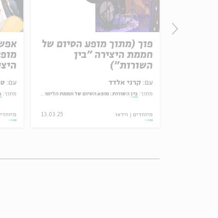
פוך (מתוך מופע הסיום של
חממת היצירה "בין
מופע
השורות")
היצי
עם:
קרני אלדד
עם:
טו
מתוך:
בין השורות: מופע הסיום של חממת הלימוד והיצירה בעין הסערה
מתוך:
ב
מיוחדים
וידאו
13.03.25
מיוחדי