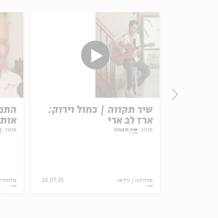
מופע
שיר תקווה | כחול וירוק:
התפל
יצירה
ארז לב ארי
אותי
מתוך:
שיר תקווה
מתוך:
ה
יה) יעקב
מוד והיצירה בעין הסערה
13.03.25
מוזיקה
וידאו
26.07.25
מיוחדי