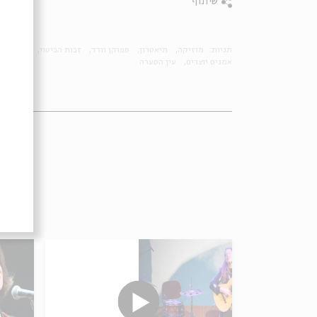
שיתוף
תגיות:
מוזיקה
תיאטרון
ספוקן וורד
זכות הביטוי
7.10
7 באוקטו
אמנים יוצרים
עין הסערה