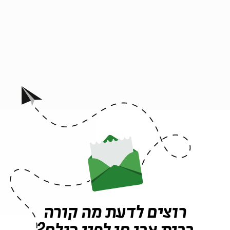
ָּה פְּצוּעָה עִוֶּרֶת, לֹא רוֹאָה לֹא מְדַבֶּרֶת, יָד קְפוּאָה פּוֹתַחַת דֶּלֶת
סִים שְׁבוּרוֹת יָפוֹת פְּצוּעוֹת שׁוֹתְקוֹת וַחֲכָמוֹת כָּל כָּךְ,בְּיָד רַכָּה
נַּת הַחֶדֶר בָּאֶמְצַע שֶׁל הַלֵּב,כָּךְ שֶׁבְּכָל פַּעַם שֶׁהַלְּבַד הַזֶּה יַכֶּה אַבִּיט
לְּבַד כְּבָר לֹא יִהְיֶה כָּל בּוֹדֵד,וְהַכְּאֵב כְּבָר לֹא יִהְיֶה כָּל כָּךְ פּוֹחֵד,וְרַק
כָּאן אֲבָל אֲנִי יוֹדַעַת שֶׁאַתָּה מַרְגִּישׁ
רוצים לדעת מה קורה
ין הסערה