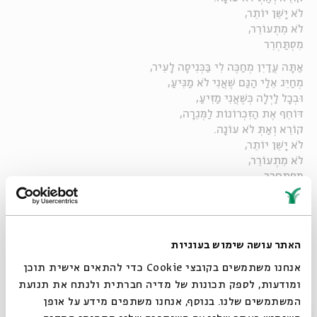
לֹא יָשֵׁן יוֹתֵר,
לֹא מִתְעוֹרֵר,
מִסְתַּחְרֵר
אַתָּה עֲדַיִן מְחַכֶּה לִי בַּכְּנִיסָה לָעִיר,
מְחַיֵּג אֵלַי הַגַּם שֶׁאֲנִי לֹא מַגִּיעַ,
וּבְכָל לַיְלָה כְּשֶׁאֲנִי מַזִּיעַ,
דּוֹחֵף אֶת הַזִּכְרוֹנוֹת לַמְּגֵרָה,
קוֹרֵא וְאַתְּ לֹא עוֹנָה.
לֹא יָשֵׁן יוֹתֵר,
לֹא מִתְעוֹרֵר,
מִסְתַּחְרֵר
אֵין לִי עֵינַיִם, מָתַי כְּבָר רָאִיתִי חֲלוֹמוֹת,
לֹא חָשַׁבְתִּי שֶׁזֶּה עוֹזֵר לִבְכּוֹת
האתר עושה שימוש בעוגיות
לֹא יָשֵׁן יוֹתֵר,
אנחנו משתמשים בקובצי Cookie כדי להתאים אישית תוכן
לֹא מִתְעוֹרֵר,
מִשְׁתַּחְרֵר.
ומודעות, לספק תכונות של מדיה חברתית ולנתח את תנועת
המשתמשים שלנו. בנוסף, אנחנו משתפים מידע על אופן
סגור