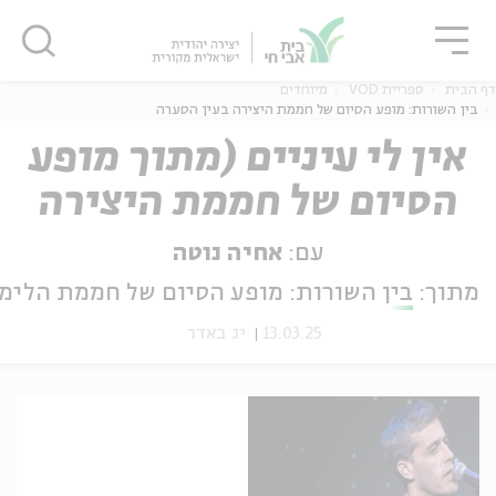
גור
סגור
סגור
דף הבית
ספריית VOD
מיוחדים
בין השורות: מופע הסיום של חממת היצירה בעין הסערה
אין לי עיניים (מתוך מופע
הסיום של חממת היצירה
ה
אנגלית
נוער
"בין השורות")
עם:
אחיה נוטה
מתוך:
בין השורות: מופע הסיום של חממת הלימו
13.03.25
יג באדר