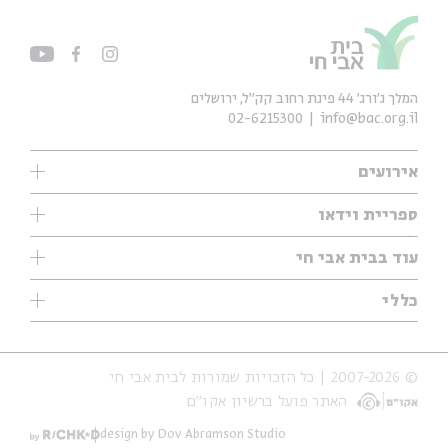
המלך ג'ורג' 44 פינת רחוב קק״ל, ירושלים
02-6215300
info@bac.org.il
אירועים
עיון
ספריית וידאו
אנגלית
ילדים
שיעורי בוקר
עוד בבית אבי חי
מוזיקה
מיוחדים
תערוכות
עיון
כללי
נוער
מיוחדים
מיוחדים
צרו קשר
ספרות ושירה
פודקאסטים מומלצים
ספרות ושירה
אודות
סדרות
כתבות
© 2007-2026 | כל הזכויות שמורות לבית אבי חי
הצהרת נגישות
אירועי עבר
קצה הקרחון
האתר פועל ברשיון אקו״ם
תנאי שימוש והצהרת פרטיות
אירועים בירושלים
על הדרך
חנות
ילדים
design by Dov Abramson Studio
מפלגת המחשבות