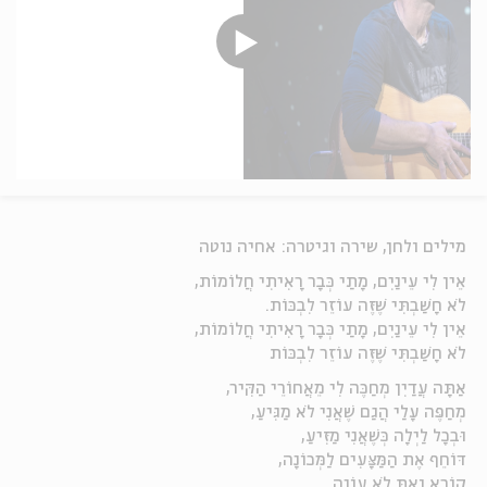
מילים ולחן, שירה וגיטרה: אחיה נוטה
אֵין לִי עֵינַיִם, מָתַי כְּבָר רָאִיתִי חֲלוֹמוֹת,
לֹא חָשַׁבְתִּי שֶׁזֶּה עוֹזֵר לִבְכּוֹת.
אֵין לִי עֵינַיִם, מָתַי כְּבָר רָאִיתִי חֲלוֹמוֹת,
לֹא חָשַׁבְתִּי שֶׁזֶּה עוֹזֵר לִבְכּוֹת
אַתָּה עֲדַיִן מְחַכֶּה לִי מֵאֲחוֹרֵי הַקִּיר,
מְחַפֶּה עָלַי הֲגַם שֶׁאֲנִי לֹא מַגִּיעַ,
וּבְכָל לַיְלָה כְּשֶׁאֲנִי מַזִּיעַ,
דּוֹחֵף אֶת הַמַּצָּעִים לַמְּכוֹנָה,
קוֹרֵא וְאַתְּ לֹא עוֹנָה.