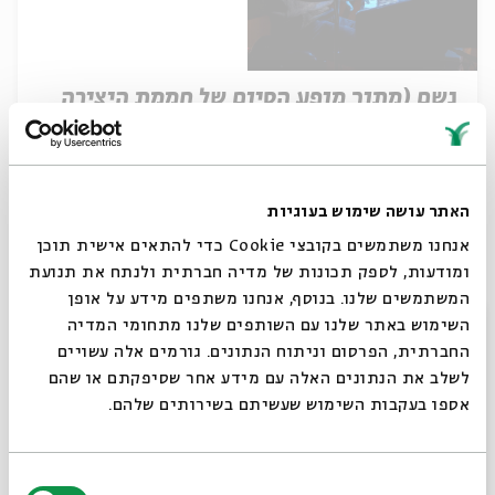
גשם (מתוך מופע הסיום של חממת היצירה
"בין השורות")
עם:
אבימאיר צור
האתר עושה שימוש בעוגיות
13.03.25
אנחנו משתמשים בקובצי Cookie כדי להתאים אישית תוכן
ומודעות, לספק תכונות של מדיה חברתית ולנתח את תנועת
המשתמשים שלנו. בנוסף, אנחנו משתפים מידע על אופן
סגור
השימוש באתר שלנו עם השותפים שלנו מתחומי המדיה
החברתית, הפרסום וניתוח הנתונים. גורמים אלה עשויים
לשלב את הנתונים האלה עם מידע אחר שסיפקתם או שהם
אספו בעקבות השימוש שעשיתם בשירותים שלהם.
בחירת