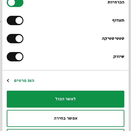
הכרחיות
הסכמה
רוצים לדעת מה קורה
ריסים שבורות (מתוך מופע הסיום של חממת
היצירה "בין השורות")
בבית אבי חי לפני כולם?
תעדוף
עם:
בן (בניה) יעקב מזרחי
הרשמו לניוזלטר שלנו
סטטיסטיקה
13.03.25
שיווק
*כתובת דוא"ל
הרשמה
הצג פרטים
לאשר הכול
אפשר בחירה
טירונות (מתוך מופע הסיום של חממת