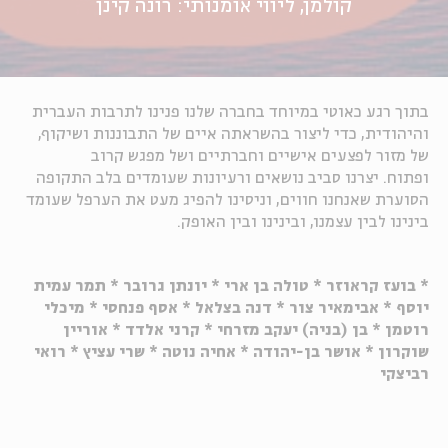
קולמן, ליווי אומנותי: רונה קינן
בתוך רגע כאוטי במיוחד בחברה שלנו פנינו לתרבות העברית
והיהודית, כדי ליצור בהשראתה איים של התבוננות ושיקוף,
של מזור לפצעים אישיים וחברתיים ושל מפגש קרוב
ופתוח. יצרנו סביב נושאים ורעיונות שעומדים בלב התקופה
הסוערת שאנחנו חווים, וניסינו להפיג מעט את הערפל שעומד
בינינו לבין עצמנו, ובינינו ובין האופק.
* בועז קראוזר *
טולה בן ארי * יונתן גרובר * תמר עמית
יוסף * אבימאיר צור * דנה בצלאל * אסף פנחסי * מיכלי
רוטמן * בן (בניה) יעקב מזרחי * קרני אלדד * אוריין
שוקרון * אושר בן-יהודה * אחיה נוטה * שרי עציץ * רואי
רביצקי