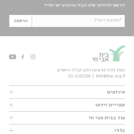
הירשמו לניוזלטר שלנו וקבלו עדכונים ישר למייל
*כתובת דוא"ל
הרשמה
המלך ג'ורג' 44 פינת רחוב קק״ל, ירושלים
02-6215300
info@bac.org.il
אירועים
עיון
ספריית וידאו
אנגלית
ילדים
שיעורי בוקר
עוד בבית אבי חי
מוזיקה
מיוחדים
תערוכות
עיון
כללי
נוער
מיוחדים