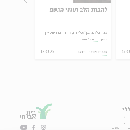
להבות הלב וענני הגשם
אחאב מול 
עם:
בלהה בן־אליהו, דרור בורשטיין
עם:
פרופ' נילי 
מתוך:
חיים על המדף
מתוך:
מלחמה וזיכר
17.0
ספרות ושירה
וידאו
18.03.25
סדר בוקר
וידאו
לי
ו קשר
דות
הרת נגישות