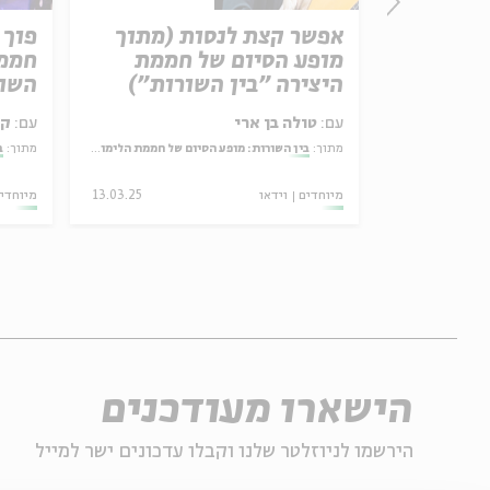
רוני קובן
אפשר קצת לנסות (מתוך
פוך 
מופע הסיום של חממת
חממת
היצירה "בין השורות")
השור
עם:
טולה בן ארי
עם:
קר
מתוך:
בין השורות: מופע הסיום של חממת הלימוד והיצירה בעין הסערה
מתוך:
ב
30.11.25
מיוחדים
וידאו
13.03.25
מיוחדי
הישארו מעודכנים
הירשמו לניוזלטר שלנו וקבלו עדכונים ישר למייל