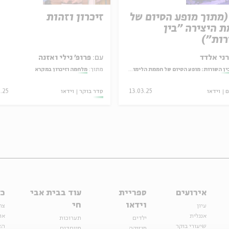
(מתוך מופע הסיום של
זיכרון וזהות
 היצירה "בין
ות")
ני אלדד
עם:
פרופ' נילי ואזנה
ין השורות: מופע הסיום של חממת הלימוד והיצירה בעין הסערה
מתוך:
מלחמה וזיכרון במקרא
ם
וידאו
13.03.25
סדר בוקר
וידאו
3.25
אירועים
ספריית
עוד בבית אבי
כל
וידאו
חי
עיון
צר
אנגלית
או
ילדים
תערוכות
שיעורי בוקר
הצ
מוזיקה
מיוחדים