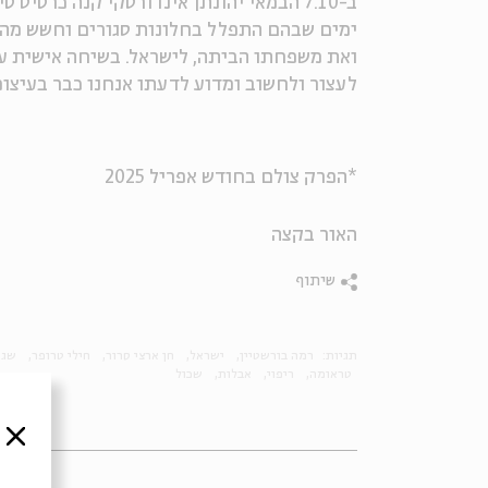
ב-7.10 הבמאי יהונתן אינדורסקי קנה כרטי
ימים שבהם התפלל בחלונות סגורים וחשש מהע
ואת משפחתו הביתה, לישראל. בשיחה אישית עם 
לעצור ולחשוב ומדוע לדעתו אנחנו כבר בעיצ
*הפרק צולם בחודש אפריל 2025
האור בקצה
שיתוף
תגיות:
רמה בורשטיין
ישראל
חן ארצי סרור
חילי טרופר
שגר
טראומה
ריפוי
אבלות
שכול
סגור