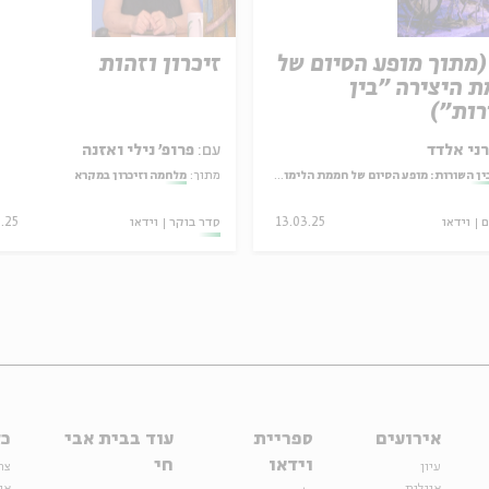
(מתוך מופע הסיום של
זיכרון וזהות
 היצירה "בין
ות")
ני אלדד
עם:
פרופ' נילי ואזנה
ין השורות: מופע הסיום של חממת הלימוד והיצירה בעין הסערה
מתוך:
מלחמה וזיכרון במקרא
ם
וידאו
13.03.25
סדר בוקר
וידאו
3.25
אירועים
ספריית
עוד בבית אבי
כל
וידאו
חי
עיון
צר