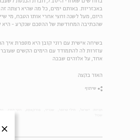
בחודשים שאחרי ה-7.10, חב
באכזריות. באותם ימים, כל מה שהיא רצתה זה 
היום, מעל לשנה וחצי אחרי אותו הטבח, מי שי
שהכתיבה המחודשת של ההסכם שנקרע - היא לגמ
בשיחה אישית עם רוני קובן היא מספרת איך ה
עוזרות לה להתמודד עם הימים הקשים שעוברים
אחד, על אלוהים שבכה
האור בקצה
שיתוף
תגיות:
ישראל
חילי טרופר
שגריר
פודקאסט
רוני קובן
נפג
שכול
סגור