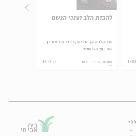
להבות הלב וענני הגשם
אחאב מול 
עם:
בלהה בן־אליהו, דרור בורשטיין
עם:
פרופ' נילי 
מתוך:
חיים על המדף
מתוך:
מלחמה וזיכר
17.0
ספרות ושירה
וידאו
18.03.25
סדר בוקר
וידאו
לי
ו קשר