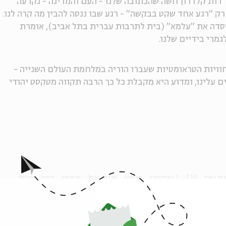
רת הכנסת לשעבר רות קלדרון חשה שהכתובה שלנו - העם והמדינה - נקרעה
רק "רגע אחד שקט בבקשה" - רגע שבו ננסה להבין מה קרה לנו.
יסדה את "עלמא" (בית לתרבות עברית בתל אביב), אומרת
רי בידיים שלנו.
חוויות הטראומטיות שעברו הוריה במלחמת העולם השנייה -
 עלינו, ומדוע היא מקבלת כל כך הרבה תקווה מטקסט יהודי
עי בארי
7.10
7 באוקטובר
מלחמה
חרבות ברזל
טראומה
ריפוי
אבלות