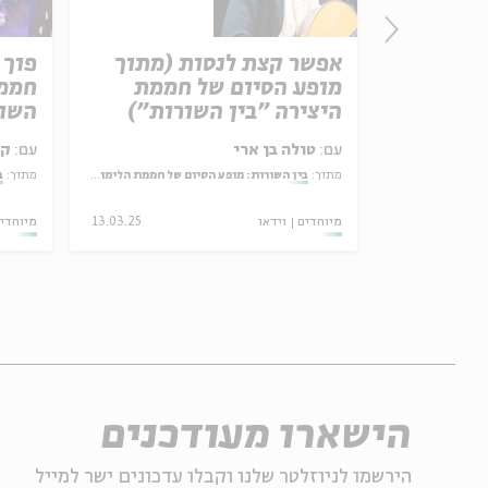
רוני קובן
אפשר קצת לנסות (מתוך
פוך 
מופע הסיום של חממת
חממת
היצירה "בין השורות")
השור
עם:
טולה בן ארי
עם:
קר
מתוך:
בין השורות: מופע הסיום של חממת הלימוד והיצירה בעין הסערה
מתוך:
ב
30.11.25
מיוחדים
וידאו
13.03.25
מיוחדי
הישארו מעודכנים
הירשמו לניוזלטר שלנו וקבלו עדכונים ישר למייל