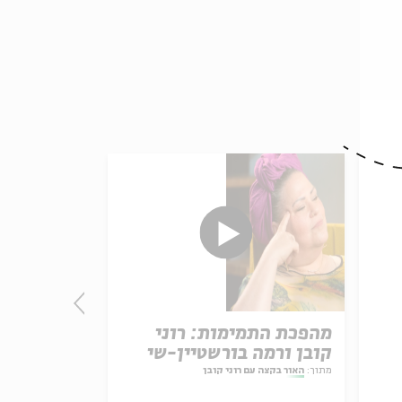
יל
מהפכת התמימות: רוני
זיק של תקו
זס
קובן ורמה בורשטיין-שי
וחילי טרופ
מתוך:
האור בקצה עם רוני קובן
מתוך:
האור בקצה עם