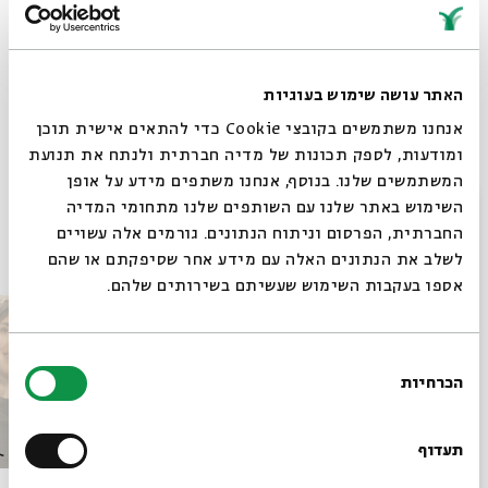
שיתוף
האתר עושה שימוש בעוגיות
תגיות:
ישראל
שגריר
פודקאסט
רוני קובן
נפגעי בארי
7.10
7 באוקטובר
אנחנו משתמשים בקובצי Cookie כדי להתאים אישית תוכן
מלחמה
חרבות ברזל
טראומה
ריפוי
אבלות
שכול
ומודעות, לספק תכונות של מדיה חברתית ולנתח את תנועת
המשתמשים שלנו. בנוסף, אנחנו משתפים מידע על אופן
סגור
השימוש באתר שלנו עם השותפים שלנו מתחומי המדיה
החברתית, הפרסום וניתוח הנתונים. גורמים אלה עשויים
פרקים נוספים בסדרה
לשלב את הנתונים האלה עם מידע אחר שסיפקתם או שהם
אספו בעקבות השימוש שעשיתם בשירותים שלהם.
בחירת
הכרחיות
הסכמה
רוצים לדעת מה קורה
בבית אבי חי לפני כולם?
תעדוף