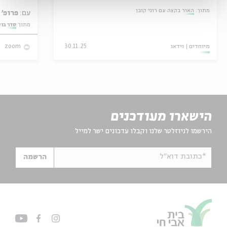
מתוך:
האור בקצה עם רוני קובן
עם:
פרופ' אביגדור שנאן
מתוך:
סדר בו
מיוחדים
וידאו
30.11.25
zoom
הישארו מעודכנים
הירשמו לניוזלטר שלנו וקבלו עדכונים ישר למייל
*כתובת דוא"ל
הרשמה