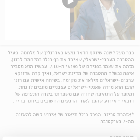
כבר מעל לשנה שיוסף חדאד נמצא באדרנלין של מלחמה. פעיל
ההסברה הערבי-ישראלי, שאיבד את כף רגלו במלחמת לבנון,
מזהה את עצמו בפניהם של פצועי ה-7.10. עכשיו הוא מסביר
איפה נכשלה ההסברה של מדינת ישראל, ואיך קרה שדווקא
ערבים-ישראלים מילאו את מקומה. בשיחה אישית עם רוני
קובן הוא מודה שאנטי-ישראלים עצבניים מסבים לו נחת,
ומספר על התקיפה שחווה עם משפחתו בשדה התעופה של
דובאי - אירוע שהפך לאחד הרגעים החשובים ביותר בחייו.
*אזהרת טריגר: הפרק כולל תיאור של אירוע קשה להאזנה
מה-7 באוקטובר.
האור בקצה