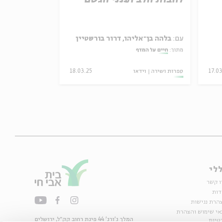
עם:
בלהה בן־אליהו, דרור בורשטיין
עם:
פרופ' נילי 
מתוך:
חיים על המדף
מתוך:
מלחמה וזיכר
17.0
ספרות ושירה
וידאו
18.03.25
סדר בוקר
וידאו
לי
ו קשר
דות
הרת נגישות
אי שימוש והצהרת
המלך ג'ורג' 44 פינת רחוב קק״ל, ירושלים
טיות