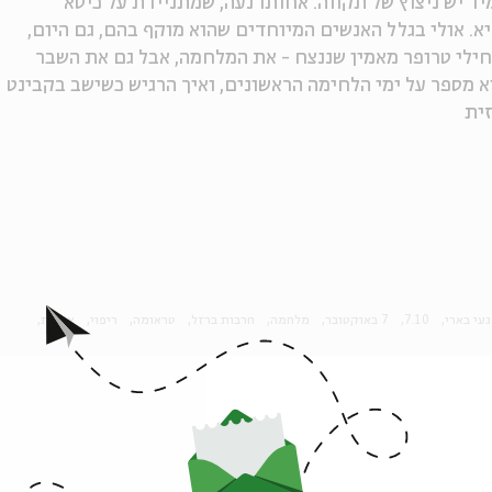
יד יש ניצוץ של תקווה. אחותו נעה, שמתניידת על כיסא
א. אולי בגלל האנשים המיוחדים שהוא מוקף בהם, גם היום,
 טבח ה-7.10, חבר הכנסת חילי טרופר מאמין שננצח - את המלחמה, אבל גם את השבר
וא מספר על ימי הלחימה הראשונים, ואיך הרגיש כשישב בקבינט
עי בארי
7.10
7 באוקטובר
מלחמה
חרבות ברזל
טראומה
ריפוי
אבלות