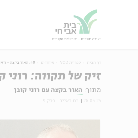
גור
סגור
דף הבית
ספריית VOD
מיוחדים
#9: האור בקצה - חזית מול עצמי: רוני קובן וחילי טרופר
זיק של תקווה: רוני ק
מתוך:
האור בקצה עם רוני קובן
26.05.25
כח באייר
פרק 9