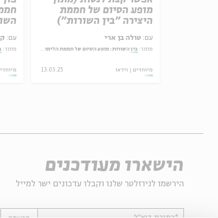
מופע הסיום של חממת
חממת
היצירה "בין השורות")
השור
עם:
טולה בן ארי
עם:
קר
מתוך:
בין השורות: מופע הסיום של חממת הלימוד והיצירה בעין הסערה
מתוך:
ב
30.11.25
מיוחדים
וידאו
13.03.25
מיוחדי
הישארו מעודכנים
הירשמו לניוזלטר שלנו וקבלו עדכונים ישר למייל
*כתובת דוא"ל