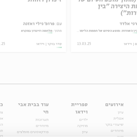
 היצירה "בין
ות")
ני אלדד
עם:
פרופ' נילי ואזנה
ין השורות: מופע הסיום של חממת הלימוד והיצירה בעין הסערה
מתוך:
מלחמה וזיכרון במקרא
ם
וידאו
13.03.25
סדר בוקר
וידאו
3.25
אירועים
ספריית
עוד בבית אבי
כל
וידאו
חי
עיון
צר
אנגלית
או
ילדים
תערוכות
שיעורי בוקר
הצ
מוזיקה
מיוחדים
מיוחדים
תנ
עיון
פודקאסטים מומלצים
פר