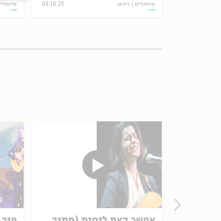
מיוחדים
וידאו
08.10.25
מיוחדי
רוני קובן
אפשר קצת לנסות (מתוך
פוך 