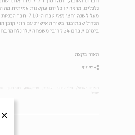
חברתו הטובה, רונה רמון ז"ל, לימדה אותו שתמ
גלגלים, מראה לו כל יום עקשנות אמיתית מה הי
מעל לשנה וחצי מאז
הגדול שבתוכנו. בשיחה אישית עם רוני קובן ה
בימים שבהם 24 קרובי משפחה שלו נלחמו בחזית
האור בקצה
שיתוף
תגיות:
ישראל
חילי טרופר
שגריר
פודקאסט
רוני קובן
נפג
שכול
סגור