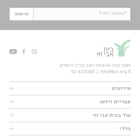
*כתובת דוא"ל
הרשמה
המלך ג'ורג' 44 פינת רחוב קק״ל, ירושלים
02-6215300
info@bac.org.il
אירועים
עיון
ספריית וידאו
אנגלית
ילדים
שיעורי בוקר
עוד בבית אבי חי
מוזיקה
מיוחדים
תערוכות
עיון
כללי
נוער
מיוחדים
מיוחדים
צרו קשר
ספרות ושירה
פודקאסטים מומלצים