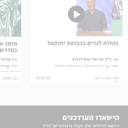
נחלות לגרים בנבואת יחזקאל
מותו ש
במדרש 
עם:
ד"ר אריאל קופילוביץ
עם:
פרופ' אביגדור שנאן
מתוך:
כהן על נהרות בבל: עיון בנבואות יחזקאל
מתוך:
סדר בו
סדר בוקר
וידאו
02.03.26
zoom
הישארו מעודכנים
הירשמו לניוזלטר שלנו וקבלו עדכונים ישר למייל