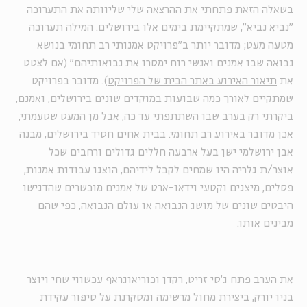
בשאלה הזאת פתחתי את ההרצאה שלי שליוותה את התערוכה
"נביא נביא", שמתקיימת בימים אלו בירושלים. המילה תערוכה
מטעה מעט; מדובר יותר ב"פרויקט אמנותי רב תחומי בנושא
נבואה שבו אמנים ואנשי רוח ימסרו את נבואותיהם" (אם לצטט
את
תיאור האירוע באתר הבית של הפרויקט
). מדובר בפרויקט
שמתקיים לאורך כמה שבועות במוקדים שונים בירושלים, ואמנם,
ביקרתי רק בערב שבו השתתפתי עד כה, אבל מן המעט שטעמתי,
אכן מדובר באירוע רב תחומי. בבית אחים חסיד בירושלים, מבנה
אבן ירושלמי ישן בעל ארבעה חללים גדולים ורחבים שכל
אוצר/ת גלריה היו שמחים לקבל לידיהם, הוצגו עבודות אמנות,
פסלים, מיצגים וקטעי וידאו-ארט של אמנים מוכשרים שהדגישו
היבטים שונים של מושג הנבואה או עולם הנבואה, כפי שהם
מבינים אותו.
את הערב פתח ג׳סי זריט, רקדן וכוריאוגראף עכשווי שחי ויוצר
בניו יורק, ביצירת מחול מרשימה ומסקרנת על סיפור עקידת