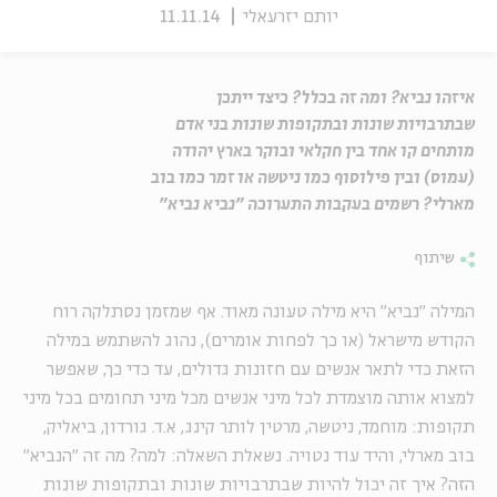
יותם יזרעאלי
11.11.14
איזהו נביא? ומה זה בכלל? כיצד ייתכן
שבתרבויות שונות ובתקופות שונות בני אדם
מותחים קו אחד בין חקלאי ובוקר בארץ יהודה
(עמוס) ובין פילוסוף כמו ניטשה או זמר כמו בוב
מארלי? רשמים בעקבות התערוכה "נביא נביא"
שיתוף
המילה "נביא" היא מילה טעונה מאוד. אף שמזמן נסתלקה רוח
הקודש מישראל (או כך לפחות אומרים), נהוג להשתמש במילה
הזאת כדי לתאר אנשים עם חזונות גדולים, עד כדי כך, שאפשר
למצוא אותה מוצמדת לכל מיני אנשים מכל מיני תחומים בכל מיני
תקופות: מוחמד, ניטשה, מרטין לותר קינג, א.ד. גורדון, ביאליק,
בוב מארלי, והיד עוד נטויה. נשאלת השאלה: למה? מה זה "הנביא"
הזה? איך זה יכול להיות שבתרבויות שונות ובתקופות שונות