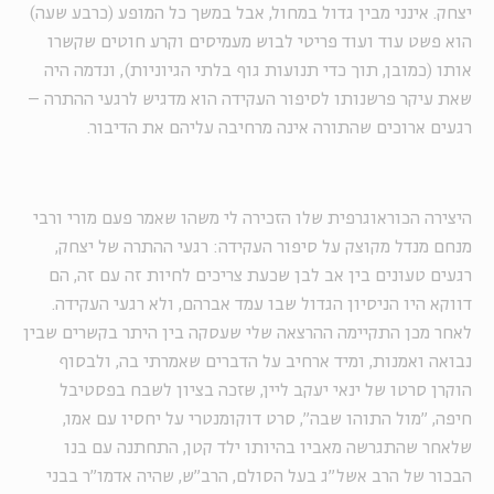
יצחק. אינני מבין גדול במחול, אבל במשך כל המופע (כרבע שעה)
הוא פשט עוד ועוד פריטי לבוש מעמיסים וקרע חוטים שקשרו
אותו (כמובן, תוך כדי תנועות גוף בלתי הגיוניות), ונדמה היה
שאת עיקר פרשנותו לסיפור העקידה הוא מדגיש לרגעי ההתרה –
רגעים ארוכים שהתורה אינה מרחיבה עליהם את הדיבור.
היצירה הכוראוגרפית שלו הזכירה לי משהו שאמר פעם מורי ורבי
מנחם מנדל מקוצק על סיפור העקידה: רגעי ההתרה של יצחק,
רגעים טעונים בין אב לבן שכעת צריכים לחיות זה עם זה, הם
דווקא היו הניסיון הגדול שבו עמד אברהם, ולא רגעי העקידה.
לאחר מכן התקיימה ההרצאה שלי שעסקה בין היתר בקשרים שבין
נבואה ואמנות, ומיד ארחיב על הדברים שאמרתי בה, ולבסוף
הוקרן סרטו של ינאי יעקב ליין, שזכה בציון לשבח בפסטיבל
חיפה, "מול התוהו שבה״, סרט דוקומנטרי על יחסיו עם אמו,
שלאחר שהתגרשה מאביו בהיותו ילד קטן, התחתנה עם בנו
הבכור של הרב אשל"ג בעל הסולם, הרב"ש, שהיה אדמו"ר בבני