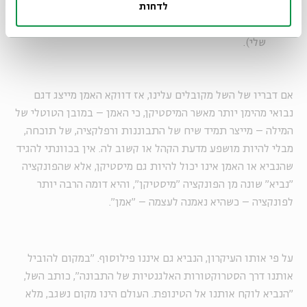
לדחות
"משורר מטיף מוסר", הוא תוקפן של השכל. מילותיו תדיר
רק מתחילות לשרוף במקום שהתבונה מסתיימת" (תרגום
שלי).
אם דבריו של השל מקובלים עלינו, אז דווקא האמן מייצג דגם
נבואי מהימן יותר מאשר המיסטיקן, כי האמן – במובן הטוטלי של
המילה – מייצר תמיד שיח של התבוננות ורפלקציה, של תוכחה,
מבלי להיות מושפע מדעת הקהל או קשוב לה. אין בכוונתי להגיד
שהנביא או האמן אינו יכול להיות גם מיסטיקן, אלא שהפונקציה
"נביא" שונה מן הפונקציה "מיסטיקן", והיא דומה הרבה יותר
לפונקציה – כשהיא נאמנה לעצמה – "אמן".
על פי אותו העיקרון, הנביא גם איננו פילוסוף. "במקום להוביל
אותנו דרך הסטרוקטורות האלגנטיות של התבונה", כותב השל,
"הנביא לוקח אותנו אל הטינופת. העולם הינו מקום נשגב, מלא