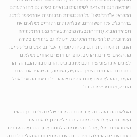
ושימשה דגם והשראה לטיפוסים נבואיים כאלה גם מחוץ לעולם
המקראי, ש"התלבשו" על קונבנציות תרבותיות שהתאימו לזמנן.
בדרך כלל, אלו המשוררים, שבלהטוטים רטוריים ממלאים את
תפקיד הנביא (זוהי קונבציה מוכרת בעיקר מאז הרומנטיקה
האירופית, של המשורר המטיפני, ויש לה גם ביטויים בשירה
העברית המודרנית, וגם בשירת ספרד), אבל גם אמנים פלסטיים,
מוזיקאים, ציירים, רקדנים, סופרים ויוצרים אחרים ממלאים
לעתים את הפונקציה הנבואית בימינו, הן בתרבות הגבוהה והן
בתרבות ההמונים. האמן המוקצה, השוטה, זה שמפר את הסדר
הקיים, הוא לא פעם אותו טיפוס שאמר עליו פעם הושע: "אויל
הנביא, משוגע איש הרוח".
העלאת הנבואה כנושא במרחב העירוני של ירושלים דרך הממד
האמנותי הוא לדעתי משהו שכרגע לא ניתן לראות את
המשמעויות שלו, אבל זוהי מחשבה לטווח ארוך. הנבואה העברית
בעת העתיקה סימלה במידה רבה את המחויבות הטוטלית לתורה