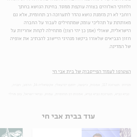
ולחוקי האלוהים בצורה עוקפת ממסד. בחינת הנושא בחתך
רוחבי לא רק מזמנת נושא נהדר לתערוכה רב תחומית, אלא גם
מאותתת על תהליכי עומק שמתחילים לעבור על החברה
הישראלית, שאולי (אמן כן יהי רצון) מתחילה לקחת אחריות על
חזון הנביאים שלאורו ביקשו מנהיגי היישוב להכתיב את אופיה
של המדינה.
הצטרפו לעמוד הפייסבוק של בית אבי חי
תגיות:
תערוכה 117
אמנות
ניטשה
יותם יזרעאלי
אקטואליה 14
הרמב
חברה
נביא נביא
תערוכת נביא נביא
אמנות רב תחומית
עמוס
נביאי ישראל
בוב מרלי
עוד בבית אבי חי