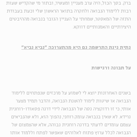
ברק. בסך הכול, היה ערב מעניין ומעשיר, ובתור מי שהקדיש שעות
רבות ללימוד הנבואה ולחקרה בתואר הראשון שלי וכעת בעבודת
התזה של המאסטר, שמחתי על העניין הגובר בנבואה מההיבטים
היצירתיים והאמנותיים דווקא.
גתית גינת התרשמה גם היא מהתערוכה "נביא נביא"
על תבונה ורגישות
בשנים האחרונות יוצא לי לשמוע על מרכזים שנפתחים ללימוד
הנבואה או שיטות לימוד להשגת הנבואה, והדבר תמיד מצער
אותי, כי זו רדוקציה גסה של הנבואה לידי דרגה פסאודו-רוחנית
גרידא. לא שאין בנבואה עומק רוחני, נהפוך הוא, ולא שהנביאים
עצמם עומדים לדעתי בדרגה רוחנית גבוהה, אלא שהצמצום של
הנבואה לכלל ערוץ פתוח לאלוהים שאפשר לפתח וללמוד אותו