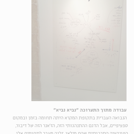
עבודה מתוך התערוכה "נביא נביא"
הנבואה העברית בתקופת המקרא היתה תחומה בזמן ובמקום
ספציפיים, אבל הדגם ההתנהגותי הזה, הז'אנר הזה של דיבור,
הפונקציה התרבותית שהם מילאו, זלגה מעבר לתחומים אלו