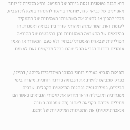
היא הבנה פשטנית וגסה ביותר של המושג, והיא מזכירה לי יותר
מאפיינים של נביאי שקר, שתמיד ביקשו להתהדר באצטלת הנביא,
מבלי להבין או להשיג את משמעותו האמיתית של התפקיד.
לעומת זאת, קשר עמוק ומהותי שורר בין נבואה ואמנות, הן
בהיבטים של ההשראה האמנותית והן בהיבטים של ההוראה
הפוליטית שבאקט האמנותי/נבואי, ולא פעם, המשורר או האמן
עומדים בדרגת הנביא מבלי שהם בכלל מבקשים זאת לעצמם.
תפיסת הנביא כעילוי רוחני במובן האינדיבידואליסטי, דהיינו,
כפרט שמבקש להשיג את הנבואה כדרגה רוחנית, מקורה בימי
הביניים, בפילוסופיה ובהגות המיסטית הקבלית, שרבים
ממנהיגיה ומוביליה קראו מחדש את סיפורי הנביאים כאשר הם
מחילים עליהם בקריאה לאחור (מה שמכונה בצורה
אנאכרוניסטית) את התפיסות המיסטיות של זמנם.