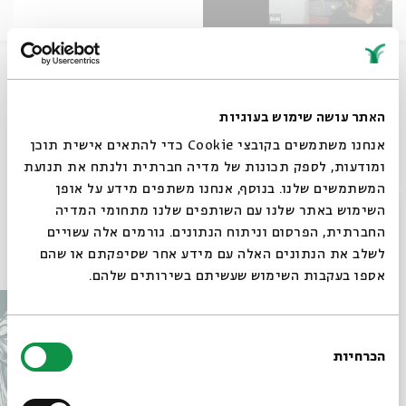
ד"ר כרמל וייסמן ויותם יזרעאלי בשיחה משותפת על
הדיגיטליזציה של התקשורת הבינאישית
האתר עושה שימוש בעוגיות
שיתוף
אנחנו משתמשים בקובצי Cookie כדי להתאים אישית תוכן
ומודעות, לספק תכונות של מדיה חברתית ולנתח את תנועת
המשתמשים שלנו. בנוסף, אנחנו משתפים מידע על אופן
תגיות:
אצלכם בבית
יותם יזרעאלי
ZOOM
כרמל וייסמן
סגור
השימוש באתר שלנו עם השותפים שלנו מתחומי המדיה
החברתית, הפרסום וניתוח הנתונים. גורמים אלה עשויים
עוד בבית אבי חי
לשלב את הנתונים האלה עם מידע אחר שסיפקתם או שהם
אספו בעקבות השימוש שעשיתם בשירותים שלהם.
בחירת
הכרחיות
הסכמה
רוצים לדעת מה קורה