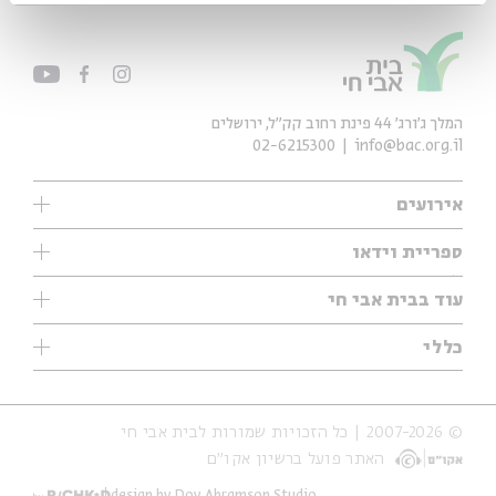
המלך ג'ורג' 44 פינת רחוב קק״ל, ירושלים
02-6215300
info@bac.org.il
אירועים
עיון
ספריית וידאו
אנגלית
ילדים
שיעורי בוקר
עוד בבית אבי חי
מוזיקה
מיוחדים
תערוכות
עיון
כללי
נוער
מיוחדים
מיוחדים
צרו קשר
ספרות ושירה
פודקאסטים מומלצים
ספרות ושירה
אודות
סדרות
כתבות
© 2007-2026 | כל הזכויות שמורות לבית אבי חי
הצהרת נגישות
אירועי עבר
קצה הקרחון
האתר פועל ברשיון אקו״ם
תנאי שימוש והצהרת פרטיות
אירועים בירושלים
על הדרך
חנות
ילדים
design by Dov Abramson Studio