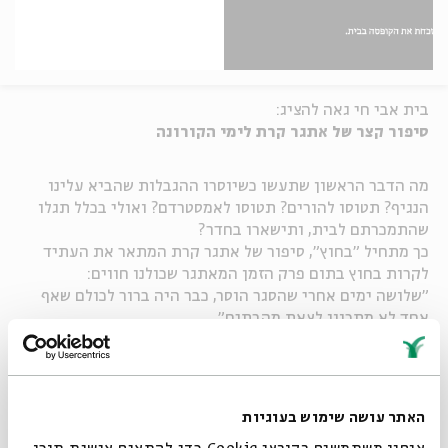
בית אבי חי גאה להציג
:
סיפור קצר של אתגר קרת לימי הקורונה
מה הדבר הראשון שתעשו כשיוסרו ההגבלות שהביא עלינו
הנגיף? תטוסו להורים? תטוסו לאמסטרדם? ואולי בכלל תגלו
שהתמכרתם לבית, ותישארו בחדר?
כך מתחיל "בחוץ", סיפור של אתגר קרת המתאר את העתיד
לקרות בחוץ בתום פרק הזמן המאתגר שכולנו חווים:
"שלושה ימים אחרי שהסגר הוסר, כבר היה ברור לכולם שאף
אחד לא מתכוון לצאת מהבתים".
צולם ונערך במיוחד ברוח התקופה, במסגרת פרויקט "אם כבר
לבד" של בית אבי חי - תרבות בקטנה ברוח התקופה >>
האתר עושה שימוש בעוגיות
--------