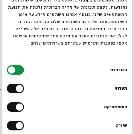
אנחנו משתמשים בקובצי Cookie כדי להתאים אישית תוכן
קרדיטים:
ומודעות, לספק תכונות של מדיה חברתית ולנתח את תנועת
כתב ומספר: אתגר
קרת
המשתמשים שלנו. בנוסף, אנחנו משתפים מידע על אופן
צילום:
לב
קרת
סגור
השימוש באתר שלנו עם השותפים שלנו מתחומי המדיה
צילומים נוספים: דורון בן צבי, הדר אליה, מיכל קרניאלי, רון 
החברתית, הפרסום וניתוח הנתונים. גורמים אלה עשויים
יגרמן, אגם בר-אילן.
לשלב את הנתונים האלה עם מידע אחר שסיפקתם או שהם
צילום רחפן: אמיל בדל
אספו בעקבות השימוש שעשיתם בשירותים שלהם.
עריכה: עמרי לוי
עיצוב: סטודיו דוב אברמסון
יוזמה והפקה: בית אבי חי
בחירת
הכרחיות
הסכמה
רוצים לדעת מה קורה
שיתוף
בבית אבי חי לפני כולם?
תעדוף
תגיות:
אצלכם בבית
אתגר קרת
#אם_כבר_לבד
הרשמו לניוזלטר שלנו
סטטיסטיקה
עוד בבית אבי חי
שיווק
*כתובת דוא"ל