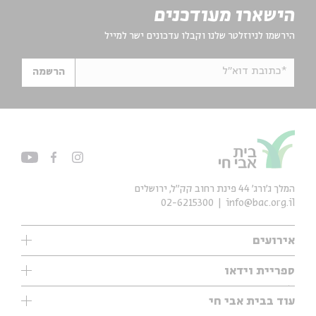
הישארו מעודכנים
הירשמו לניוזלטר שלנו וקבלו עדכונים ישר למייל
*כתובת דוא"ל
הרשמה
המלך ג'ורג' 44 פינת רחוב קק״ל, ירושלים
02-6215300
info@bac.org.il
אירועים
עיון
ספריית וידאו
אנגלית
ילדים
שיעורי בוקר
עוד בבית אבי חי
מוזיקה
מיוחדים