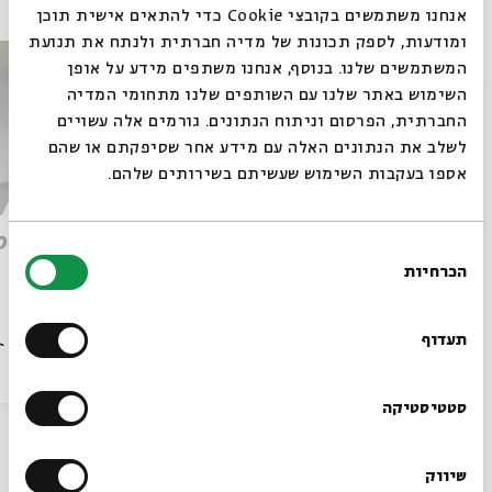
אנחנו משתמשים בקובצי Cookie כדי להתאים אישית תוכן
ומודעות, לספק תכונות של מדיה חברתית ולנתח את תנועת
המשתמשים שלנו. בנוסף, אנחנו משתפים מידע על אופן
סגור
השימוש באתר שלנו עם השותפים שלנו מתחומי המדיה
החברתית, הפרסום וניתוח הנתונים. גורמים אלה עשויים
לשלב את הנתונים האלה עם מידע אחר שסיפקתם או שהם
אספו בעקבות השימוש שעשיתם בשירותים שלהם.
Torah as the Penultimate
oes
בחירת
Value?
הכרחיות
הסכמה
רוצים לדעת מה קורה
Michelle Cohen Farber
עם:
Pirkei Avot
מתוך:
בבית אבי חי לפני כולם?
תעדוף
18.05.20
וידאו
אנגלית
14.05.20
הרשמו לניוזלטר שלנו
סטטיסטיקה
שיווק
עוד בבית אבי חי
*כתובת דוא"ל