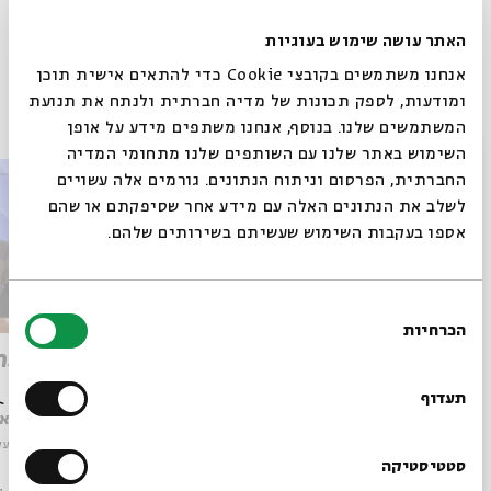
לימוד יומי
שיעור יומי
היסטוריה יהודית
הרצאות בשידור חי
האתר עושה שימוש בעוגיות
אנחנו משתמשים בקובצי Cookie כדי להתאים אישית תוכן
ומודעות, לספק תכונות של מדיה חברתית ולנתח את תנועת
פרקים נוספים בסדרה
המשתמשים שלנו. בנוסף, אנחנו משתפים מידע על אופן
סגור
השימוש באתר שלנו עם השותפים שלנו מתחומי המדיה
החברתית, הפרסום וניתוח הנתונים. גורמים אלה עשויים
לשלב את הנתונים האלה עם מידע אחר שסיפקתם או שהם
אספו בעקבות השימוש שעשיתם בשירותים שלהם.
בחירת
הכרחיות
הסכמה
רוצים לדעת מה קורה
נחלות לגרים בנבואת יחזקאל
מי יזכ
בבית אבי חי לפני כולם?
תעדוף
עם:
ד"ר אריאל קופילוביץ
עם:
ד"ר א
מתוך:
כהן על נהרות בבל: עיון בנבואות יחזקאל
מתוך:
כהן על
הרשמו לניוזלטר שלנו
סטטיסטיקה