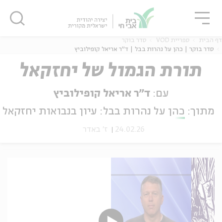
גור
סגור
סגור
דף הבית
ספריית VOD
סדר בוקר
סדר בוקר | כהן על נהרות בבל | ד"ר אריאל קופילוביץ
תורת הגמול של יחזקאל
ה
אנגלית
נוער
עם:
ד"ר אריאל קופילוביץ
מתוך:
כהן על נהרות בבל: עיון בנבואות יחזקאל
24.02.26
ז' באדר