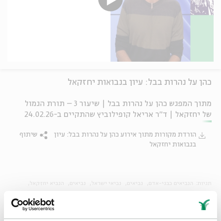
כהן על נהרות בבל: עיון בנבואות יחזקאל
מתוך המפגש כהן על נהרות בבל | שיעור 3 – תורת הגמול
של יחזקאל | ד"ר אריאל קופילוביץ שהתקיים ב-24.02.26
הורדת מקורות מתוך אירוע כהן על נהרות בבל: עיון
שיתוף
בנבואות יחזקאל
תגיות:
הנביאים כבני-אדם
נביאים
נביאי ישראל
נביאים
הנביא יחזקאל
סדר בוקר
תכנית הלימוד היומית של בית אבי חי
ZOOM
שידור חי
סדרות עיון
הרצאות
סדרת שיעורי בוקר
שיעור בוקר
לימוד בוקר