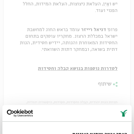
יש ואַיִן, העלאת ניצוצות, העלאת המידות, החלל
הפנוי ועוד.
פרופ׳
דניאל רייזר
עומד בראש החוג למחשבת
ישראל במכללת הרצוג. מחקריו עוסקים בתחום
החסידות המאוחרת והגותה, יידיש חסידית, הגות
דתית בשואה, ובמחקר דתות השוואתי.
לסדרות נוספות בנושא קבלה וחסידות
שיתוף
תגיות:
הגות יהודית
קבלה וחסידות
חסידות
היסטוריה יהודית
פילוסופיה
הבעל שם טוב
דניאל רייזר