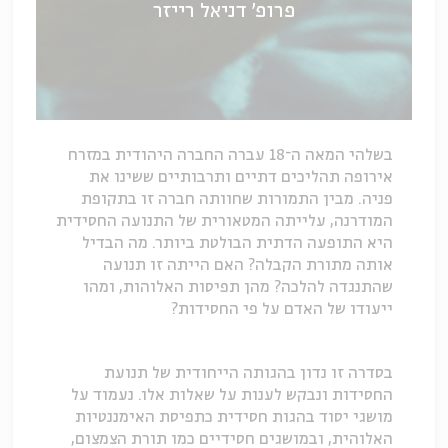
פרופ' דניאל רייזר
בשלהי המאה ה־18 עברה החברה היהודית במזרח
אירופה תהליכים דתיים ותרבותיים ששינו את
פניה. מבין התמורות שחוותה חברה זו בתקופת
המודרנה, עלייתה המטאורית של התנועה החסידית
היא התופעה הדתית הבולטת ביותר. מה הבדיל
אותה מתורת הקבלה? האם הייתה זו תנועה
שהתנגדה להלכה? מהן תפיסות האלוהות, ומהו
ייעודו של האדם על פי החסידות?
בסדרה זו נדון בהגותה הייחודית של תנועת
החסידות ונבקש לענות על שאלות אלו. נעמוד על
מושגי יסוד בהגות חסידית כתפיסת האימננטיות
האלוהית, ובמושגים חסידיים כמו תורת הצמצום,