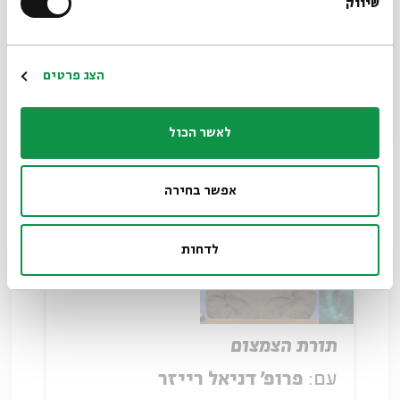
שיווק
*כתובת דוא"ל
האימננטיות האלוהית
הרשמה
עם:
פרופ' דניאל רייזר
הצג פרטים
01.01.24
לאשר הכול
אפשר בחירה
לדחות
תורת הצמצום
עם:
פרופ' דניאל רייזר