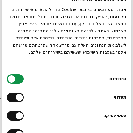
האתר עושה שימוש בעוגיות
אנחנו משתמשים בקובצי Cookie כדי להתאים אישית תוכן
ומודעות, לספק תכונות של מדיה חברתית ולנתח את תנועת
המשתמשים שלנו. בנוסף, אנחנו משתפים מידע על אופן
סגור
השימוש באתר שלנו עם השותפים שלנו מתחומי המדיה
החברתית, הפרסום וניתוח הנתונים. גורמים אלה עשויים
לשלב את הנתונים האלה עם מידע אחר שסיפקתם או שהם
מלא כל הארץ כבודו
אספו בעקבות השימוש שעשיתם בשירותים שלהם.
עם:
פרופ' דניאל רייזר
בחירת
31.12.23
הכרחיות
הסכמה
רוצים לדעת מה קורה
בבית אבי חי לפני כולם?
תעדוף
הרשמו לניוזלטר שלנו
סטטיסטיקה