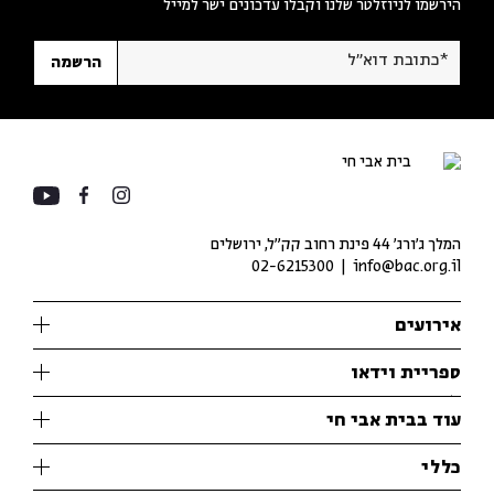
הירשמו לניוזלטר שלנו וקבלו עדכונים ישר למייל
*כתובת דוא"ל
הרשמה
המלך ג'ורג' 44 פינת רחוב קק״ל, ירושלים
02-6215300
info@bac.org.il
אירועים
עיון
ספריית וידאו
אנגלית
ילדים
שיעורי בוקר
עוד בבית אבי חי
מוזיקה
מיוחדים
תערוכות
עיון
כללי
נוער
מיוחדים
מיוחדים