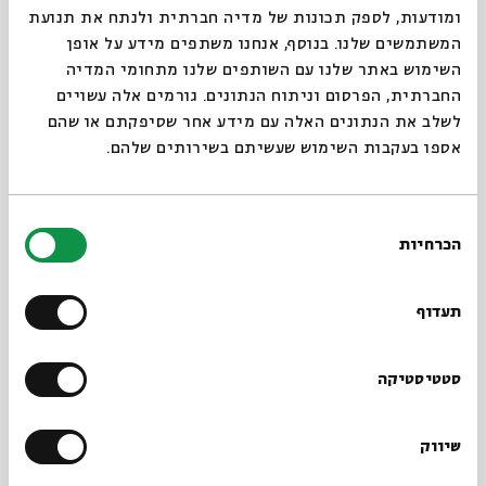
ומודעות, לספק תכונות של מדיה חברתית ולנתח את תנועת
המשתמשים שלנו. בנוסף, אנחנו משתפים מידע על אופן
השימוש באתר שלנו עם השותפים שלנו מתחומי המדיה
לשמוע קול שופר: ראש
החברתית, הפרסום וניתוח הנתונים. גורמים אלה עשויים
השנה החז"לי לאור
לשלב את הנתונים האלה עם מידע אחר שסיפקתם או שהם
אספו בעקבות השימוש שעשיתם בשירותים שלהם.
סוגיות שופר ותקיעות
ראש השנה החז"לי לאור סוגיות שופר
בחירת
ותקיעות
הכרחיות
הסכמה
5 פרקים
סדר בוקר
תעדוף
סטטיסטיקה
סוגיות במסכת פסחים
שיווק