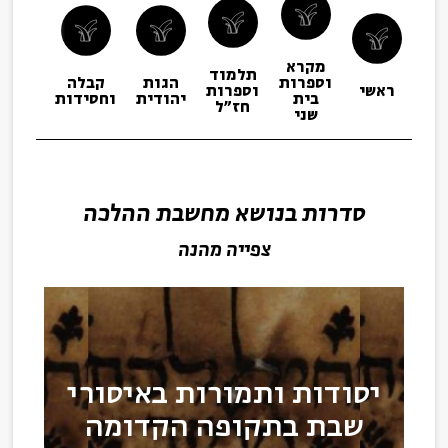
מקרא
תלמוד
וספרות
הגות
קבלה
תפיל
ראשי
וספרות
בית
יהודית
וחסידות
ופיו
חז"ל
שני
סדרות בנושא מחשבת ההלכה
צפייה מהנה
יסודות ותמורות באיסורי
שבת בתקופה הקדומה