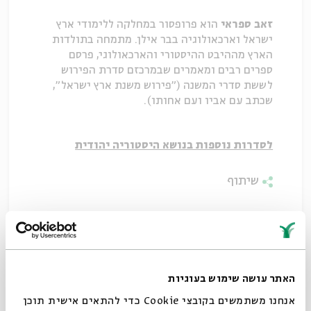
זאב ספראי
הוא פרופסור במחלקה ללימודי ארץ
ישראל וארכאולוגיה בבר אילן. מתמחה בתולדות
הארץ מההיבט ההיסטורי והארכאולוגי, פרסם
ספרים רבים ומאמרים שבמרכזם סדרת הפירוש
לששת סדרי המשנה ("פירוש משנת ארץ ישראל",
שכתב עם אביו ועם אחותו).
לסדרות נוספות בנושא היסטוריה יהודית
שיתוף
האתר עושה שימוש בעוגיות
אנחנו משתמשים בקובצי Cookie כדי להתאים אישית תוכן