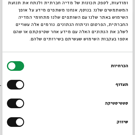
ומודעות, לספק תכונות של מדיה חברתית ולנתח את תנועת
המשתמשים שלנו. בנוסף, אנחנו משתפים מידע על אופן
סגור
השימוש באתר שלנו עם השותפים שלנו מתחומי המדיה
פרוץ המרד
החברתית, הפרסום וניתוח הנתונים. גורמים אלה עשויים
עם:
פרופ' זאב ספראי
לשלב את הנתונים האלה עם מידע אחר שסיפקתם או שהם
אספו בעקבות השימוש שעשיתם בשירותים שלהם.
10.12.23
בחירת
הכרחיות
הסכמה
רוצים לדעת מה קורה
בבית אבי חי לפני כולם?
תעדוף
הרשמו לניוזלטר שלנו
סטטיסטיקה
קרב אמאוס
שיווק
*כתובת דוא"ל
עם:
פרופ' זאב ספראי