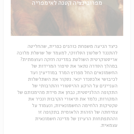
מפרובינציה קטנה לאימפריה
כיצד הגיעה משפחת כוהנים כפרית, שהחליטה
להתנגד לשלטון הסלווקי, למעמד של שושלת מלוכה
אריסטוקרטית השולטת במדינה חזקה ועוצמתית?
במהלך הסדרה נתאר את סיפור המרידות של
החשמונאים החל מפרוץ המרד במודיעין ועד
לכיבושי אלכסנדר ינאי. נסקור את השתלשלות
העניינים על הרקע ההיסטורי והתרבותי של
התקופה ההלניסטית; נבחן את מידת מהימנותם של
המקורות; נלמד את תיאורי הקרבות ונכיר את
טקטיקות הלחימה החשמונאיות; ונעמוד על
צמיחתה של הזהות הלאומית בתקופה זו
וההתפתחות הרעיון של מדינה חשמונאית
עצמאית.