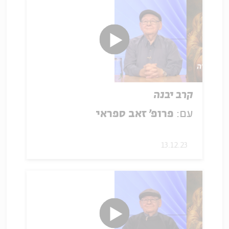
קרב יבנה
עם:
פרופ' זאב ספראי
13.12.23