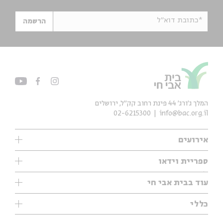
*כתובת דוא"ל
הרשמה
המלך ג'ורג' 44 פינת רחוב קק״ל, ירושלים
02-6215300
info@bac.org.il
אירועים
עיון
ספריית וידאו
אנגלית
ילדים
שיעורי בוקר
עוד בבית אבי חי
מוזיקה
מיוחדים
תערוכות
עיון
כללי
נוער
מיוחדים
מיוחדים
צרו קשר
ספרות ושירה
פודקאסטים מומלצים