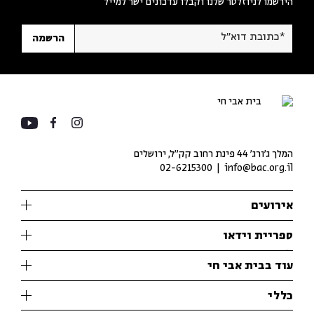
הירשמו לניוזלטר שלנו וקבלו עדכונים ישר למייל
*כתובת דוא"ל
הרשמה
המלך ג'ורג' 44 פינת רחוב קק״ל, ירושלים
02-6215300
info@bac.org.il
אירועים
עיון
ספריית וידאו
אנגלית
ילדים
שיעורי בוקר
עוד בבית אבי חי
מוזיקה
מיוחדים
תערוכות
עיון
כללי
נוער
מיוחדים
מיוחדים