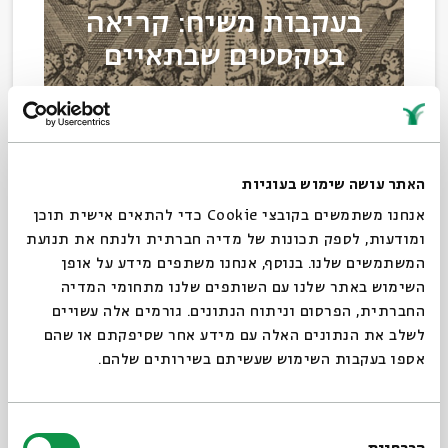
בעקבות משיח: קריאה
בטקסטים שבתאיים
קריאה בטקסטים שבתאיים
7 פרקים
סדר בוקר
האתר עושה שימוש בעוגיות
אנחנו משתמשים בקובצי Cookie כדי להתאים אישית תוכן
ומודעות, לספק תכונות של מדיה חברתית ולנתח את תנועת
המשתמשים שלנו. בנוסף, אנחנו משתפים מידע על אופן
מדינת החשמונאים:
השימוש באתר שלנו עם השותפים שלנו מתחומי המדיה
היסטוריה וזיכרון - סדרת
החברתית, הפרסום וניתוח הנתונים. גורמים אלה עשויים
עיון לחנוכה
לשלב את הנתונים האלה עם מידע אחר שסיפקתם או שהם
אספו בעקבות השימוש שעשיתם בשירותים שלהם.
היסטוריה וזיכרון - סדרת עיון לחנוכה
בחירת
8 פרקים
סדר בוקר