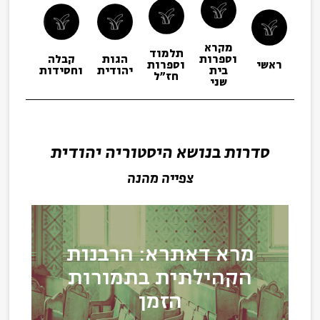
מקרא
תלמוד
וספרות
הגות
קבלה
תפיל
ראשי
וספרות
בית
יהודית
וחסידות
ופיו
חז"ל
שני
סדרות בנושא היסטוריה יהודית
צפייה מהנה
מרא דאתרא: הרבנות
הקהילתית בתמורות
הזמן