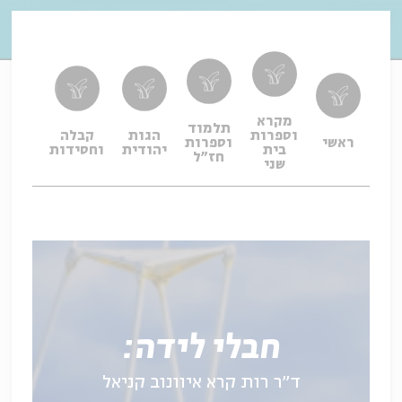
מקרא
תלמוד
וספרות
הגות
קבלה
תפיל
ראשי
וספרות
בית
יהודית
וחסידות
ופיו
חז"ל
שני
חבלי לידה:
ד״ר רות קרא איוונוב קניאל