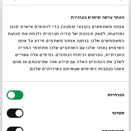
תגיות:
פסיכואנליזה
רות קרא-איוונוב קניאל
קבלה וחסידות
האתר עושה שימוש בעוגיות
אנחנו משתמשים בקובצי Cookie כדי להתאים אישית תוכן
ומודעות, לספק תכונות של מדיה חברתית ולנתח את תנועת
המשתמשים שלנו. בנוסף, אנחנו משתפים מידע על אופן
סגור
השימוש באתר שלנו עם השותפים שלנו מתחומי המדיה
החברתית, הפרסום וניתוח הנתונים. גורמים אלה עשויים
לשלב את הנתונים האלה עם מידע אחר שסיפקתם או שהם
אספו בעקבות השימוש שעשיתם בשירותים שלהם.
שבר ותיקון
בחירת
עם:
ד״ר רות קרא איוונוב קניאל
הכרחיות
הסכמה
רוצים לדעת מה קורה
05.02.23
בבית אבי חי לפני כולם?
תעדוף