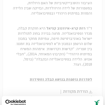
העיבור והסובייקטיביות של האם היולדת,
במטפורות של לידה והיוולדות, ובזיקה שבין הלידה
והמוות במיתוס היהודי ובפסיכואנליזה.
ד"ר
רות קרא-איוונוב קניאל
היא חוקרת קבלה,
מגדר ופסיכואנליזה. מרצה בכירה בחוג לתולדות
ישראל באוניברסיטת חיפה, עמיתת מחקר במכון
שלום הרטמן ובמכון ת"א לפסיכואנליזה בת זמננו.
בין ספריה: "קדשות וקדושות: אימהות המשיח
במיתוס היהודי" (הקיבוץ המאוחד, 2014), "חבלי
אנוש: הלידה בפסיכואנליזה ובקבלה" (כרמל,
2018), ועוד.
לסדרות נוספות בנושא קבלה וחסידות
הורדת מקורות
שיתוף