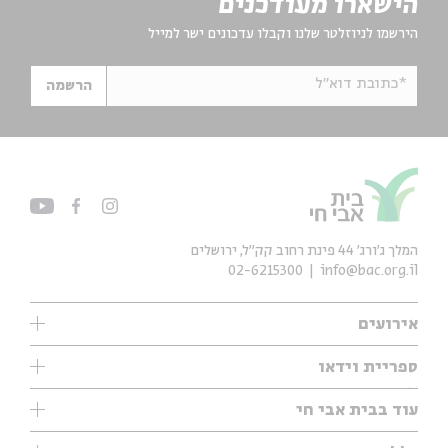
הישארו מעודכנים
הירשמו לניוזלטר שלנו וקבלו עדכונים ישר למייל
*כתובת דוא"ל
הרשמה
המלך ג'ורג' 44 פינת רחוב קק״ל, ירושלים
02-6215300
info@bac.org.il
אירועים
עיון
ספריית וידאו
אנגלית
ילדים
שיעורי בוקר
עוד בבית אבי חי
מוזיקה
מיוחדים
תערוכות
עיון