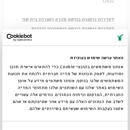
2022).
לסדרות נוספות בנושא מקרא וספרות בית שני
לסדרות נוספות בנושא היסטוריה יהודית
הורדת מקורות
האתר עושה שימוש בעוגיות
שיתוף
אנחנו משתמשים בקובצי Cookie כדי להתאים אישית תוכן
ומודעות, לספק תכונות של מדיה חברתית ולנתח את תנועת
תגיות:
איסלם
קוראן
מאיר בר אשר
מקרא וספרות בית שני
המשתמשים שלנו. בנוסף, אנחנו משתפים מידע על אופן
היסטוריה יהודית
סגור
השימוש באתר שלנו עם השותפים שלנו מתחומי המדיה
החברתית, הפרסום וניתוח הנתונים. גורמים אלה עשויים
לשלב את הנתונים האלה עם מידע אחר שסיפקתם או שהם
אספו בעקבות השימוש שעשיתם בשירותים שלהם.
בחירת