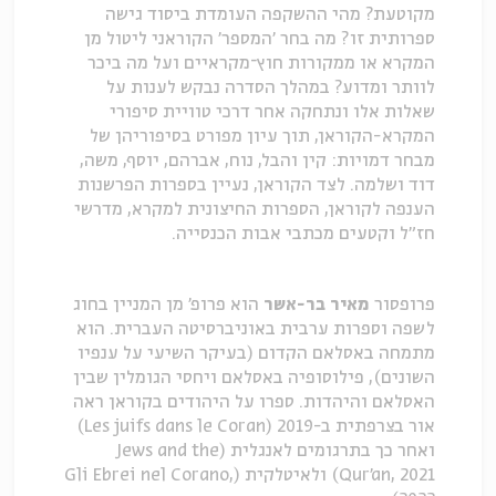
מקוטעת? מהי ההשקפה העומדת ביסוד גישה
ספרותית זו? מה בחר 'המספר' הקוראני ליטול מן
המקרא או ממקורות חוץ־מקראיים ועל מה ביכר
לוותר ומדוע? במהלך הסדרה נבקש לענות על
שאלות אלו ונתחקה אחר דרכי טוויית סיפורי
המקרא-הקוראן, תוך עיון מפורט בסיפוריהן של
מבחר דמויות: קין והבל, נוח, אברהם, יוסף, משה,
דוד ושלמה. לצד הקוראן, נעיין בספרות הפרשנות
הענפה לקוראן, הספרות החיצונית למקרא, מדרשי
חז"ל וקטעים מכתבי אבות הכנסייה.
פרופסור
מאיר בר-אשר
הוא פרופ' מן המניין בחוג
לשפה וספרות ערבית באוניברסיטה העברית. הוא
מתמחה באסלאם הקדום (בעיקר השיעי על ענפיו
השונים), פילוסופיה באסלאם ויחסי הגומלין שבין
האסלאם והיהדות. ספרו על היהודים בקוראן ראה
אור בצרפתית ב-2019 (Les juifs dans le Coran)
ואחר כך בתרגומים לאנגלית (Jews and the
Qur’an, 2021) ולאיטלקית (Gli Ebrei nel Corano,