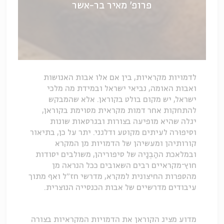
פרופ' מאיר בר-אשר
לדמויות מקראיות, בין אם אלו אבות האנושות
ואבות האומה, נביאי ישראל ובמידת מה מלכי
ישראל, יש מקום בולט בקוראן. אלא שהמבקש
להתחקות אחר דמות מקראית מסוימת בקוראן,
יגלה שהיא מופיעה בצורות ובגרסאות שונות
וסיפוּרה לעיתים מקוטע ודלגני. יתר על כן, בתיאור
קורותיהן ומעשיהן של הדמויות מן המקרא
ובמלאכת ההַבְנָיה של סיפוריהן, משולבים יסודות
חוץ־מקראיים רבים השאובים ככל הנראה מן
מהספרות החיצונית למקרא, מדרשי חז"ל ואף מתוך
עיבודים מדרשיים של אבות הכנסייה הנוצרית.
מדוע מציג הקוראן את הדמויות המקראיות בצורה