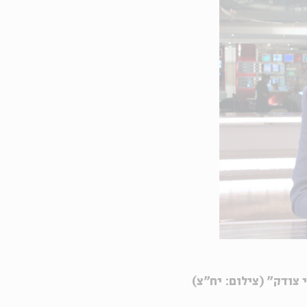
 צודק" (צילום: יח"צ)