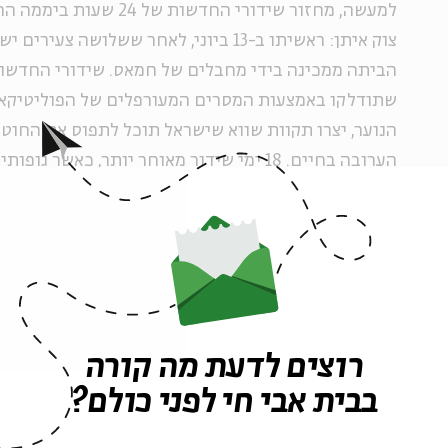
למעשה, מחזור שידורי החדשות
צוק איתן: ראשיתו ב-13 ביוני, לאחר ששלושה 
הביתה ממכינה בידי מחבלים של חמאס. שידורי החדשות
שתודלקו באמצעות המסרים המעורפלים של הפוליטיקאי
הנוער, יצרו תקוות שווא שישראל תוכל לתפוס את החוט
הערובה בחיים. 18 ימי שידור מאוחר יותר, כאש
חברון, הלך הרוח הציבורי היה של הלם, אבל וקריאות ל
לאחר מכן חמאס החל במטח הרקטות לעבר ישראל, מצב 
התקשורת היו מוכנים למלחמה.
רק בישראל
רוצים לדעת מה קורה
בבית אבי חי לפני כולם?
לאורך 50 ימי המלחמה בעזה, בישראל ובשאר העולם 