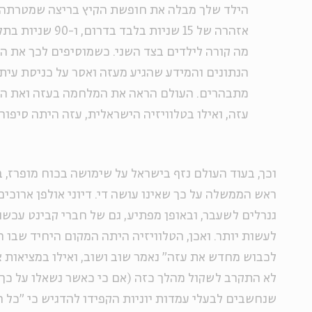
הילד שלך מבלה את חופשת הקיץ בריצה שמטרתה 
אזהרה של 15 שניות בל
מה קורה לילדים בצד השני. כשמוסיפים לכך את 
הנתונים והמידע שהגיע מעזה ואסר על כניסת עית
מתבהרים. העולם הראה את המלחמה בעזה ואת ה
עזה, ואילו בטלוויזיה הישראלית, עזה היתה סיפור 
וכך, בעוד העולם נזף בישראל על שימושה בכוח מופרז, ב
ראש הממשלה על כך שאינו עושה די. דיוני אולפן ארוכי
גנרלים לשעבר, ובאופן מפתיע, גם של חברי קבינט עכשו
לעשות יותר. ואכן, הטלוויזיה היתה המקום היחיד שבו ה
לכבוש מחדש את עזה" נאמר שוב ושוב, ואילו במציאות 
לא התקרב לשקול מהלך כזה (אם כי כאשר נשאלו על כך ב
שנחשבים לבעלי עמדות יוניות הקפידו להדגיש כי "כל ה