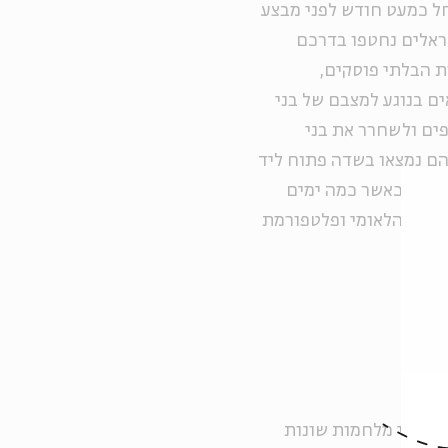
 של 24 שעות ביממה החל כמעט חודש לפני מבצע
צעירים ישראלים נחטפו בדרכם
 הבלתי פוסקים,
ם בנוגע למצבם של בני
פים ולשחרר את בני
ר גופותיהם נמצאו בשדה פתוח ליד
נקמה. וכאשר כמה ימים
הרוח הלאומי ופלטפורמת
צפו בשתי מלחמות שונות