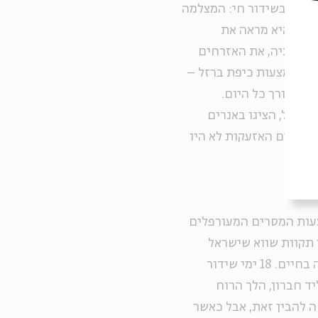
חשה בשידור חי: המצלמה
כדי שהיא מראה את
עקבותיה, את האזרחים
ה באמצעות כיפת ברזל –
ך לאורך כל היום.
צה"ל, הציגו באנרים
אזורים האזעקות לא היו
עות המסרים המעורפלים
ו תקוות שווא שישראל
תוכל לתפוס את החוטפים ולשחרר את בני הערובה בחיים. 18 ימי שידור
ד חברון, הלך הרוח
ה להבין זאת, אבל כאשר