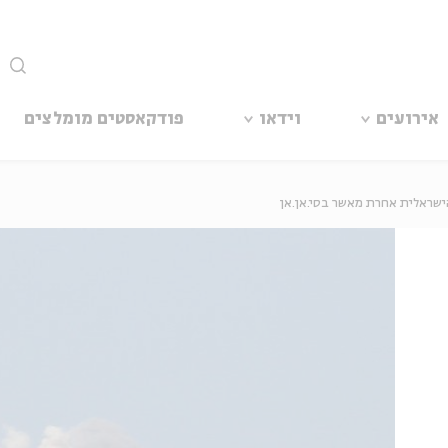
סגור
אירועים
וידאו
פודקאסטים מומלצים
שראלית אחרת מאשר בסי.אן.אן