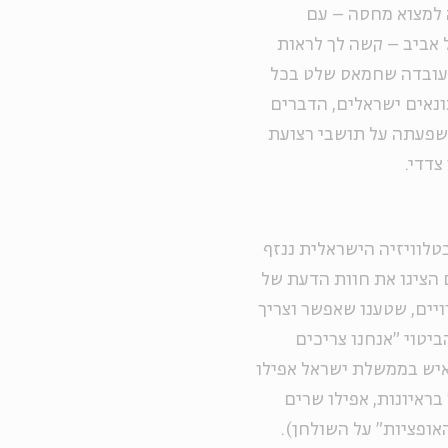
למצוא מחסה – עם
בד בדרום, ו-90 שניות בתל אביב – קשה לך לראות
העובדה שחמאס שלט בכל
ונאים ישראלים, הדברים
שפעתה על תושבי רצועת
צדדי.
טלוויזיה הישראלית ננזף
ם הציגו את חוות הדעת של
ויים, שטענו שאפשר וצריך
ביטוי "אנחנו צריכים
איש בממשלת ישראל אפילו
ראיונות, אפילו שרים
אופציות" על השולחן).