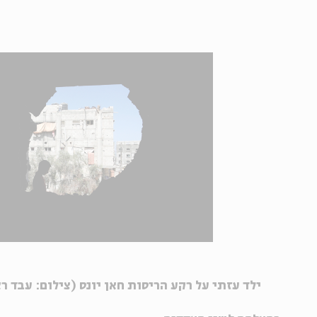
ילד עזתי על רקע הריסות חאן יונס (צילום: עבד ראח