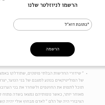
לחלוטין. בישראל המדינה היתה תחת התקפה, שאף התר
הרשמו לניוזלטר שלנו
זינקה בין הערים השונות שהרקטות כוונו לעברן – תוך 
המסלול של הרקטה מגבול הרצועה, את הסירנות שבאו ב
שרצים למקלט, ולעתים קרובות, אף את היירוט של הרקט
*כתובת דוא"ל
רגעים של חרדה עמוקה, שאחריה באה הקלה, שוב ושוב, כ
הערוצים הישראלים, ששיתפו פעולה עם פיקוד העורף של 
שציינו איזה אזור נמצא תחת התקפה, ומכיוון שבחלק מה
הרשמה
חזקות מספיק, המידע התברר כמציל חיים.
"
שידורי החדשות הבלתי פוסקים, שתודלקו באמצ
של הפוליטיקאים בנוגע למצבם של בני הנוער, יצר
מאוחר יותר, כאשר גופותיהם נמצאו בשדה פתוח לי
הציבורי היה של הלם
"
לאדם מבחוץ אולי יהיה קש