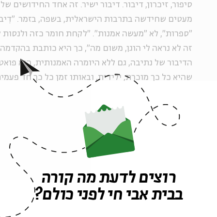
סיפור, זיכרון, דיבור. דיבור ישיר. זה אחד החידושים של
מעטים שחידשה בתרבות הישראלית, בשפה, בזמר. "דִיברו
"ספרות", לא "מעשה אמנות". "לקחת חומר כזה ולנסות ל
זה לא נראה לי הוגן, משום מה", כך היא כותבת בהקדמה
הדיבור של נתיבה, גם ללא היומרה האמנותית, הוא פואטי,
שהיא כל כך מוכרת, ילידית, ובאותו זמן כל כך חד פעמי
במקום שבו הלשון המדברת והלשון הכתובה נעשות לאח
התיווך הספרותי המייפייף ועל הדקדוק למען הדיוק; 
הכתובה להעביר את האימה ואת האי ודאות.
"זה סיפור 
19, מהשדה ומעפר האדמה של 1948".
בייחודיות הזאת של כתיבתה ואישיותה התאהבתי כשק
רוצים לדעת מה קורה
ואחר כך בעוד עשרות מפגשים: תחילה בבית, בין חתולים
בבית אבי חי לפני כולם?
טלוויזיה ישנים, מכוונים על תחנות שונות כאילו העולם