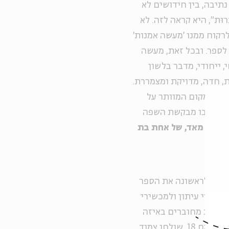
 נתיבה, בין חידושים לא
ּת", היא קראה לזה. לא
רקוח ממנו 'מעשה אמנות'
 לספר. ובכל זאת, מעשה
 ייחודי, מדבר בלשון
ת, חדה, מדויקת ומצמררת.
ת; במקום המוותר על
במקום שבו מבקשת השפה
מסוים מאד, של אחת בת
ראתי לראשונה את הספר
 לגזרי עיתון ולמכשירי
 והבית מחוברים באיזה
חיבור סודי, מעודכן לעצמו; אחר כך ב"קפה נתיבה" ברחוב פלמח 18, שולחן צמוד