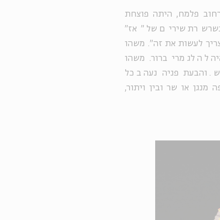
רחוב פלמח, היתה פוצחת
שרשרת שירים של "אז"
ריך לעשות את זה". משהו
יה לה לגמרי ברור. משהו
ש. והבעת פניה נעה בכל
מנגן או שר ובין ויתור,