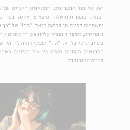
ואז, אל מול המעריצים, המאזינים היקרים של 
בנגינה במפוחית שלה, מקפיצה אותה בפה ב
ומשמיעה לסיום מן קריאה כזאת, "הה!" של "כך צ
במוזיקה, באקורד המוזיקלי ובאקורד הפנימי, ה
בשיבוש של כל זה "אז" ועכשיו היה לה מייא
המפגשים הקטנים האלה בין אור בעיניים כשהפה 
בהייה והתכנסות.