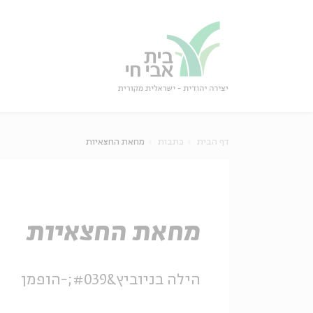
גור
סגור
דף הבית
כתבות
מחאת החצאיות
מחאת החצאיות
הילה בניוביץ&#039;-הופמן