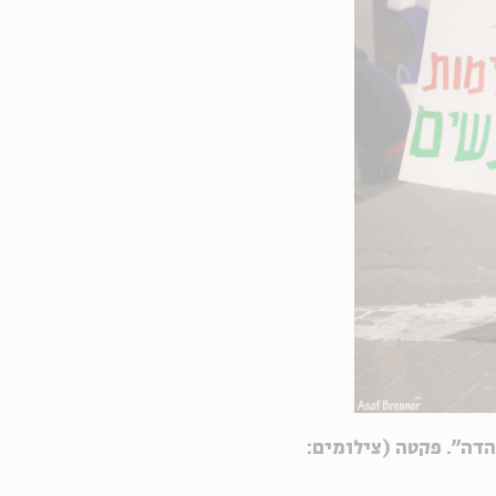
הדה". פקטה (צילומים: