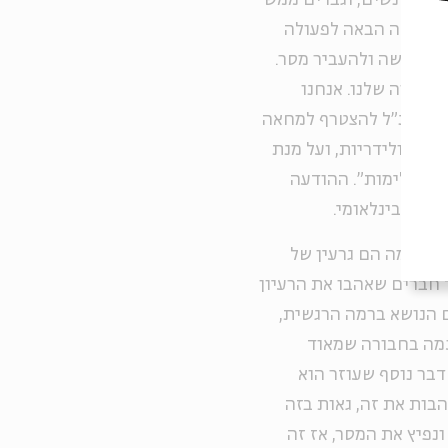
רק של נשים, וגברים ממש
 הקריאה הבאה לפעולה
ות מעשה ולהעביר מסר.
 בחברה שלנו. אנחנו
מסר הנ"ל להצטרף למחאה
שי, כאות סולידריות, ועל מנת
לא לאלימות". ההודעה
וך לבינלאומי.
 ביוזמה הם גרעין של
ים שהכירו באוהלי המחאה של 2011, ועוד חברים שאהבו את הרעיון
עם הנושא ברמה הרגשית,
כמה בחבורה שמאוד
בר נוסף שעוזר הוא
הבות את זה, גאות בזה
ונפיץ את המסר, אז זה