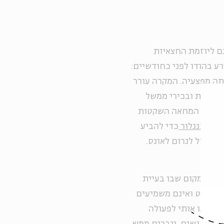
גם ליוזמת החצאיות
ע בהודו לפני כחודשיים:
תר מתה מפצעיה. המקרה עורר
אנשי דת ובכירי ממשל
הפגנות המחאה השקטות
בות בנגלור
כדי להביע
 יכול לגרום לאונס.
ה בישראל, מקום שבו בעיית
ים כמעט ואינם משמיעים
הניעו אותי לפעולה