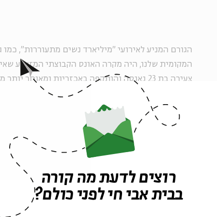
הגורם המניע לאירועי "מיליארד נשים מתעוררות", כמו 
המקומית שלנו, היה מקרה האונס הקבוצתי המזעזע שאיר
צעירה בת 23 נאנסה והותקפה באכזריות ומאוחר יו
גלי מחאה זועמים והפגנות ענק ברחבי הודו, בעיקר נגד 
שניסו לתלות את האשם בקורבנות האונס עצמן. אחת מ
יותר היתה של
חבורת גברים שלבשו חצאיות וצעדו ברחו
הזדהות עם הנשים ולהתנגד לטענות שלפיהן לבוש חושפני
יואב פקטה, 28, מספר כי היתה חסרה לו יוזמה דומ
רוצים לדעת מה קורה
האלימות נגד נשים נחשבת ל"עניין לפמיניסטיות" וגבר
בבית אבי חי לפני כולם?
את קולם. הוא החליט להרים את הכפפה: "אחת הסיבות ש