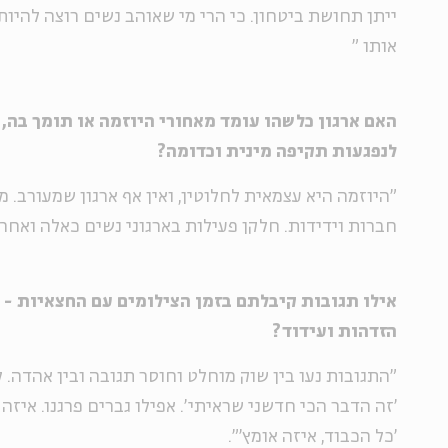
ייתן תחושת ביטחון. כי הרי מי שאוהב נשים רוצה להיו
אותו
"
האם ארגון כלשהו עומד מאחורי היוזמה או תומך בה, 
לנפגעות תקיפה מינית וכדומה?
"היוזמה היא עצמאית לחלוטין, ואין אף ארגון שמעורב. מ
חברות וידידות. חלקן פעילות בארגוני נשים כאלה ואחרי
אילו תגובות קיבלתם בזמן הצילומים עם החצאיות - גי
הזדהות ועידוד?
"התגובות נעו בין שוק מוחלט וחוסר תגובה ובין אהדה.
'זה הדבר הכי חדשני שראיתי'. אפילו גברים פרגנו. איזה 
'כל הכבוד, איזה אומץ'".