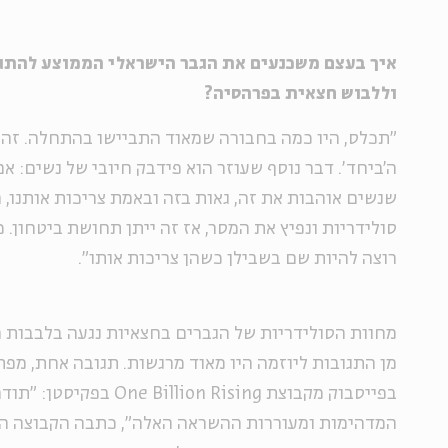
איך בעצם משכנעים את הגבר הישראלי הממוצע להתגב
וללבוש חצאית בפרהסיה?
"תכלס, היו כמה בחבורה שמאוד התביישו בהתחלה. זה
ה'ביחד'. דבר נוסף שעוזר הוא פידבק חיובי של נשים: אם
שנשים אוהבות את זה, גאות בזה ובאמת צריכות אותנו, ה
סולידריות ונפיץ את המסר, אז זה ייתן תחושת ביטחון. כ
רוצה להיות שם בשבילן כשהן צריכות אותו".
מחוות הסולידריות של הגברים בחצאיות נגעה בלבבות 
מן התגובות ליוזמה היו מאוד מרגשות. תגובה אחת, מפת
בפייסבוק מקבוצת lion Rising
המדהימות ומעוררות ההשראה האלה", כתבה הקבוצה ה