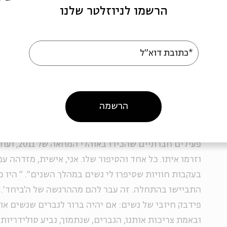
היתה היעדר אמירה גברית ברורה בנושא. כל השיח היה 
הרשמו לניוזלטר שלנו
נמנעים מלדבר על הנושא. זה הפריע לי". התוצאה היתה
בדף הפייסבוק
של האירוע: "אנחנו גברים שהחליטו לעש
לומר בצורה ברורה שאין מקום יותר לאלימות כלפי נשים
*כתובת דוא"ל
קוראים לגברים בכל רחבי העולם המזדהים כמונו עם ה
העולמית ב-14.2, וללבוש במהלך היום פריט לבוש נ
להפיץ את המסר: נשים וגברים משלבים ידיים ואומרים 
הרשמה
תורגמה לכמה שפות, בתקווה שהאירוע יתפוס תאוצה ויהפ
לגבי הנפשות הפועלות, יואב מספר: "האנשים שמעורבים
פעילים חברתי
וזרמו איתו. כל אחד והסיפור שלו. אני, אישית, מזדהה 
בעקבות חוויות שסיפרו לי נשים במהלך השנים".
"
היו 
התביישו בהתחלה. זה עבר להם מההרגשה של ה'ביחד'. ד
פידבק חיובי של נשים: אם יהיה ברור לגברים שנשים או
ובאמת צריכות אותנו, הגברים, שנתמוך, נביע סולידריות 