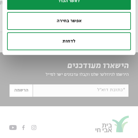
לאשר הכול
עם:
ד"ר יואל קרצ'מר רזיאל
פותח את 
ירושלמים 
מתוך:
מוקצה: עיצוב איסורי הטלטול והצריכה בשבת בספרות חז"ל
אפשר בחירה
פרויקט
סדר בוקר
וידאו
20.05.26
לדחות
הישארו מעודכנים
הירשמו לניוזלטר שלנו וקבלו עדכונים ישר למייל
*כתובת דוא"ל
הרשמה