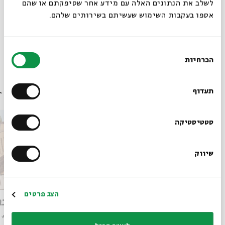
לשלב את הנתונים האלה עם מידע אחר שסיפקתם או שהם
שיתוף
אספו בעקבות השימוש שעשיתם בשירותים שלהם.
תגיות:
זמנים 2622
קלבת שבת
במה
מחאה
1 במאי
חג הפועלים
בחירת
סוציאליזם
שבת
הכרחיות
הסכמה
רוצים לדעת מה קורה
בבית אבי חי לפני כולם?
עוד בבית אבי חי
תעדוף
הרשמו לניוזלטר שלנו
סטטיסטיקה
שיווק
*כתובת דוא"ל
הרשמה
הצג פרטים
המחלוקת הגדולה על מוקצה
שבת בבו
בתלמוד הבבלי
סיורים * 