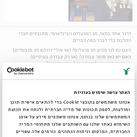
לרגל אחד במאי, חג הפועלים הבינלאומי, מתכנסים חברי
הקלבת כדי לברר כמה דברים:
האם גם לנו מגיע חג פועלים? (או אולי דווקא חג מובטלים)
האם יש כאן מוסר עבודה? (או רק עבודה בעיניים)
מי יהיה הראשון לבנות אוהל בקיץ הקרוב?
ומה החיסרון הגדול בשביתת רעב?
ערב של מערכונים ושירים, ישנים וחדשים.
האתר עושה שימוש בעוגיות
שחקנים:
גדי וייסברט, ערן קראוס, רוזי ריצ'מן, מאיר
אנחנו משתמשים בקובצי Cookie כדי להתאים אישית תוכן
פוריס, גלית צברי, יאיר להמן
ומודעות, לספק תכונות של מדיה חברתית ולנתח את תנועת
שירים ולחנים:
נדב ויקינסקי
המשתמשים שלנו. בנוסף, אנחנו משתפים מידע על אופן
סגור
השימוש באתר שלנו עם השותפים שלנו מתחומי המדיה
החברתית, הפרסום וניתוח הנתונים. גורמים אלה עשויים