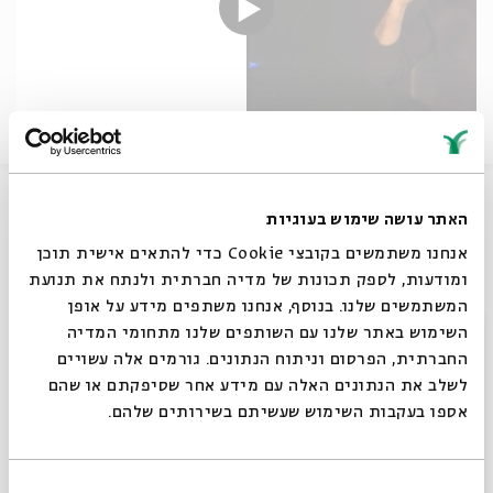
מתוך שבוע קולנוע אבי חי 2017.
האתר עושה שימוש בעוגיות
בהשתתפות במאי הסדרה אלון זינגמן והשחקנים נטע ריסקין
(גיטי) וזוהר שטראוס (ליפא)
אנחנו משתמשים בקובצי Cookie כדי להתאים אישית תוכן
ומודעות, לספק תכונות של מדיה חברתית ולנתח את תנועת
שיתוף
המשתמשים שלנו. בנוסף, אנחנו משתפים מידע על אופן
סגור
השימוש באתר שלנו עם השותפים שלנו מתחומי המדיה
החברתית, הפרסום וניתוח הנתונים. גורמים אלה עשויים
תגיות:
במה
שטיסל
טלויזיה
טלוויזיה
לשלב את הנתונים האלה עם מידע אחר שסיפקתם או שהם
אספו בעקבות השימוש שעשיתם בשירותים שלהם.
עוד בבית אבי חי
בחירת