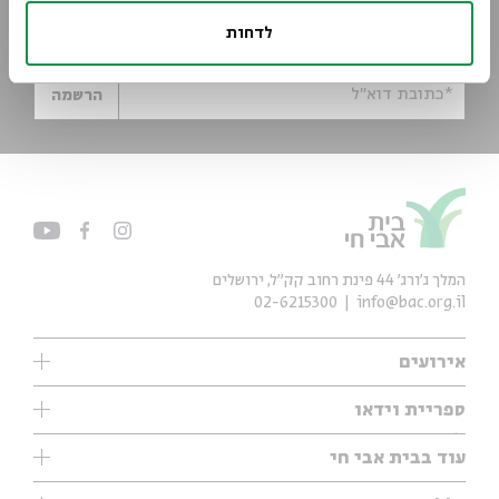
הישארו מעודכנים
לדחות
הירשמו לניוזלטר שלנו וקבלו עדכונים ישר למייל
*כתובת דוא"ל
הרשמה
המלך ג'ורג' 44 פינת רחוב קק״ל, ירושלים
02-6215300
info@bac.org.il
אירועים
עיון
ספריית וידאו
אנגלית
ילדים
שיעורי בוקר
עוד בבית אבי חי
מוזיקה
מיוחדים
תערוכות
עיון