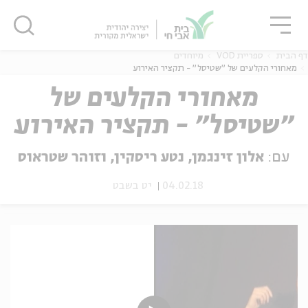
גור
סגור
סגור
דף הבית
ספריית VOD
מיוחדים
מאחורי הקלעים של "שטיסל" - תקציר האירוע
מאחורי הקלעים של
"שטיסל" - תקציר האירוע
ה
אנגלית
נוער
עם:
אלון זינגמן, נטע ריסקין, וזוהר שטראוס
04.02.18
יט בשבט