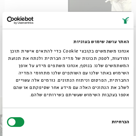
שיתוף
האתר עושה שימוש בעוגיות
אנחנו משתמשים בקובצי Cookie כדי להתאים אישית תוכן
תגיות:
תיאטרון
קלבת שבת
במה
אינקובטור
האינקובטור
קלבת
הומור
ומודעות, לספק תכונות של מדיה חברתית ולנתח את תנועת
קבלת שבת
המשתמשים שלנו. בנוסף, אנחנו משתפים מידע על אופן
סגור
השימוש באתר שלנו עם השותפים שלנו מתחומי המדיה
החברתית, הפרסום וניתוח הנתונים. גורמים אלה עשויים
עוד בבית אבי חי
לשלב את הנתונים האלה עם מידע אחר שסיפקתם או שהם
אספו בעקבות השימוש שעשיתם בשירותים שלהם.
בחירת
הכרחיות
הסכמה
רוצים לדעת מה קורה