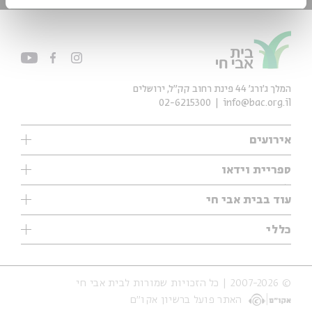
המלך ג'ורג' 44 פינת רחוב קק״ל, ירושלים
02-6215300
info@bac.org.il
אירועים
עיון
ספריית וידאו
אנגלית
ילדים
שיעורי בוקר
עוד בבית אבי חי
מוזיקה
מיוחדים
תערוכות
עיון
כללי
נוער
מיוחדים
מיוחדים
צרו קשר
ספרות ושירה
פודקאסטים מומלצים
ספרות ושירה
אודות
סדרות
כתבות
© 2007-2026 | כל הזכויות שמורות לבית אבי חי
הצהרת נגישות
אירועי עבר
קצה הקרחון
האתר פועל ברשיון אקו״ם
תנאי שימוש והצהרת פרטיות
אירועים בירושלים
על הדרך