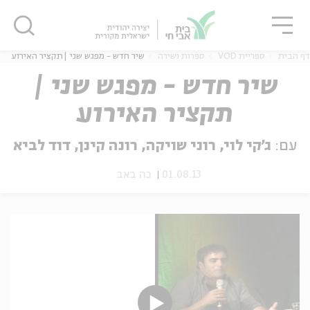
גור
סגור
סגור
דף הבית
ספריית VOD
ספרות ושירה
שיר חדש - מפגש שני |תקציר האירוע
שיר חדש - מפגש שני |
תקציר האירוע
ה
אנגלית
נוער
עם:
ג'קי לוי, רוני שויקה, רונה קינן, דוד לביא
01.08.13
כה באב