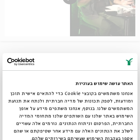
מפגש שני: הדבר שהלב שלי יוצא אליו
האתר עושה שימוש בעוגיות
אנחנו משתמשים בקובצי Cookie כדי להתאים אישית תוכן
הכמיהה לגן העדן האבוד
ומודעות, לספק תכונות של מדיה חברתית ולנתח את תנועת
המשתמשים שלנו. בנוסף, אנחנו משתפים מידע על אופן
בהשתתפות:
רונה קינן ודוד לביא
סגור
השימוש באתר שלנו עם השותפים שלנו מתחומי המדיה
החברתית, הפרסום וניתוח הנתונים. גורמים אלה עשויים
שיתוף
לשלב את הנתונים האלה עם מידע אחר שסיפקתם או שהם
אספו בעקבות השימוש שעשיתם בשירותים שלהם.