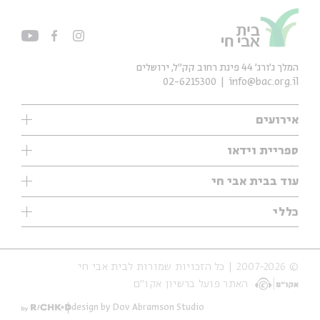
המלך ג'ורג' 44 פינת רחוב קק״ל, ירושלים
02-6215300
info@bac.org.il
אירועים
עיון
ספריית וידאו
אנגלית
ילדים
שיעורי בוקר
עוד בבית אבי חי
מוזיקה
מיוחדים
תערוכות
עיון
כללי
נוער
מיוחדים
מיוחדים
צרו קשר
ספרות ושירה
פודקאסטים מומלצים
ספרות ושירה
אודות
סדרות
כתבות
© 2007-2026 | כל הזכויות שמורות לבית אבי חי
הצהרת נגישות
אירועי עבר
קצה הקרחון
האתר פועל ברשיון אקו״ם
תנאי שימוש והצהרת פרטיות
אירועים בירושלים
על הדרך
חנות
ילדים
design by Dov Abramson Studio
מפלגת המחשבות