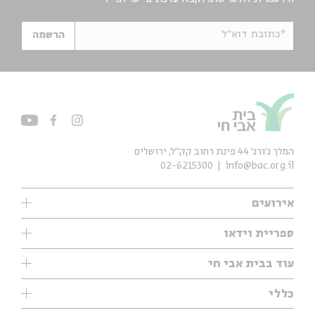
*כתובת דוא"ל
הרשמה
המלך ג'ורג' 44 פינת רחוב קק״ל, ירושלים
02-6215300
info@bac.org.il
אירועים
עיון
ספריית וידאו
אנגלית
ילדים
שיעורי בוקר
עוד בבית אבי חי
מוזיקה
מיוחדים
תערוכות
עיון
כללי
נוער
מיוחדים
מיוחדים
צרו קשר
ספרות ושירה