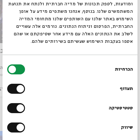
ומודעות, לספק תכונות של מדיה חברתית ולנתח את תנועת
המשתמשים שלנו. בנוסף, אנחנו משתפים מידע על אופן
סגור
השימוש באתר שלנו עם השותפים שלנו מתחומי המדיה
החברתית, הפרסום וניתוח הנתונים. גורמים אלה עשויים
לשלב את הנתונים האלה עם מידע אחר שסיפקתם או שהם
אספו בעקבות השימוש שעשיתם בשירותים שלהם.
התחלה חדשה
האור ב
בחירת
עם:
עלמה גוב
עם:
עלמה 
הכרחיות
הסכמה
מתוך:
שיר געגועים
מתוך:
שיר גע
רוצים לדעת מה קורה
בבית אבי חי לפני כולם?
מוזיקה
וידאו
26.07.26
מוזיקה
ויד
תעדוף
הרשמו לניוזלטר שלנו
סטטיסטיקה
עוד בבית אבי חי
שיווק
*כתובת דוא"ל