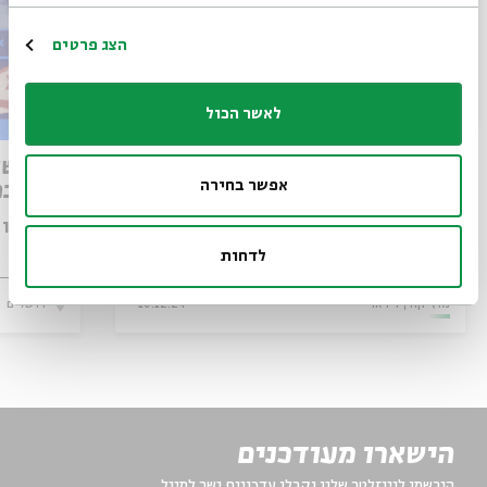
הרשמה
הצג פרטים
לאשר הכול
עיניים זרות
בין השו
אפשר בחירה
מקוטבת 
עם:
יונתן 
עם:
רונה קינן
טל
לדחות
מתוך:
שיר געגועים
מוזיקה
וידאו
16.12.24
ירושלים
הישארו מעודכנים
הירשמו לניוזלטר שלנו וקבלו עדכונים ישר למייל