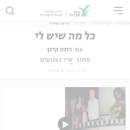
גור
סגור
סגור
דף הבית
ספריית VOD
מוזיקה
כל מה שיש לי
כל מה שיש לי
עם:
רונה קינן
ה
אנגלית
נוער
מתוך:
שיר געגועים
16.12.24
טו בכסלו