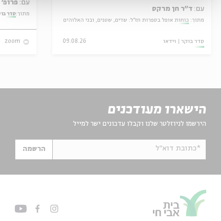
עם:
פרופ' אביגדור שנאן
עם:
ד"ר חן מרקס
מתוך:
סדר בו
מתוך:
כוחות אופל בספרות חז"ל: שדים, שטנים, ובני האלוהים
סדר בוקר
וידאו
09.08.26
zoom
הישארו מעודכנים
הירשמו לניוזלטר שלנו וקבלו עדכונים ישר למייל
*כתובת דוא"ל
הרשמה