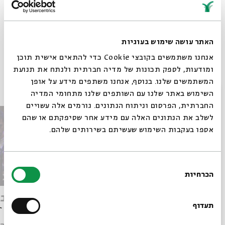
מתוך המפגש עמוק בטל – מארינה מקסימיליאן שהתקיים
ב-29.05.24
שיתוף
האתר עושה שימוש בעוגיות
אנחנו משתמשים בקובצי Cookie כדי להתאים אישית תוכן
ומודעות, לספק תכונות של מדיה חברתית ולנתח את תנועת
פרקים נוספים בסדרה
המשתמשים שלנו. בנוסף, אנחנו משתפים מידע על אופן
סגור
השימוש באתר שלנו עם השותפים שלנו מתחומי המדיה
החברתית, הפרסום וניתוח הנתונים. גורמים אלה עשויים
לשלב את הנתונים האלה עם מידע אחר שסיפקתם או שהם
אספו בעקבות השימוש שעשיתם בשירותים שלהם.
בחירת
הכרחיות
הסכמה
רוצים לדעת מה קורה
התחלה חדשה
האור ב
בבית אבי חי לפני כולם?
תעדוף