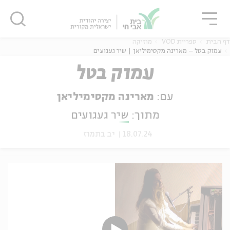
גור
סגור
סגור
דף הבית
ספריית VOD
מוזיקה
עמוק בטל – מארינה מקסימיליאן | שיר געגועים
עמוק בטל
ה
אנגלית
נוער
עם:
מארינה מקסימיליאן
מתוך:
שיר געגועים
18.07.24
יב בתמוז