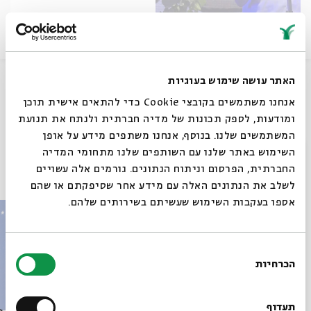
שיתוף
האתר עושה שימוש בעוגיות
אנחנו משתמשים בקובצי Cookie כדי להתאים אישית תוכן
ומודעות, לספק תכונות של מדיה חברתית ולנתח את תנועת
תגיות:
בני לאו
מקרא
הרב בני לאו
תנ"ך
929
המשתמשים שלנו. בנוסף, אנחנו משתפים מידע על אופן
סגור
השימוש באתר שלנו עם השותפים שלנו מתחומי המדיה
החברתית, הפרסום וניתוח הנתונים. גורמים אלה עשויים
עוד בבית אבי חי
לשלב את הנתונים האלה עם מידע אחר שסיפקתם או שהם
אספו בעקבות השימוש שעשיתם בשירותים שלהם.
בחירת
הכרחיות
הסכמה
רוצים לדעת מה קורה
בבית אבי חי לפני כולם?
תעדוף