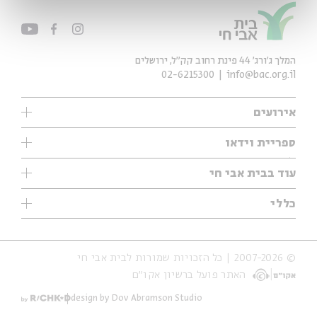
המלך ג'ורג' 44 פינת רחוב קק״ל, ירושלים
02-6215300
info@bac.org.il
אירועים
עיון
ספריית וידאו
אנגלית
ילדים
שיעורי בוקר
עוד בבית אבי חי
מוזיקה
מיוחדים
תערוכות
עיון
כללי
נוער
מיוחדים
מיוחדים
צרו קשר
ספרות ושירה
פודקאסטים מומלצים
ספרות ושירה
אודות
סדרות
כתבות
© 2007-2026 | כל הזכויות שמורות לבית אבי חי
הצהרת נגישות
אירועי עבר
קצה הקרחון
האתר פועל ברשיון אקו״ם
תנאי שימוש והצהרת פרטיות
אירועים בירושלים
על הדרך
חנות
ילדים
design by Dov Abramson Studio
מפלגת המחשבות
מוזיקה