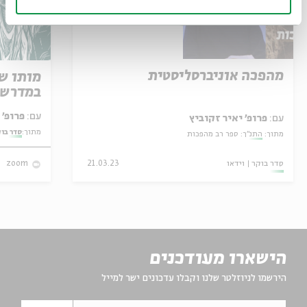
מהפכה אוניברסליסטית
מותו ש
במדרש 
עם:
פרופ' אביגדור שנאן
עם:
פרופ' יאיר זקוביץ
מתוך:
סדר בו
מתוך:
התנ"ך: ספר רב מהפכות
סדר בוקר
וידאו
21.03.23
zoom
הישארו מעודכנים
הירשמו לניוזלטר שלנו וקבלו עדכונים ישר למייל