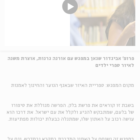
פרופ' אביגדור שנאן במפגש עם אורנה גרנות, אוצרת משנה
לאיור ספרי ילדים
מקום המפגש: ספריית האיור שבאגף הנוער והחינוך לאמנות
בשבת זו קוראים את פרשת בלק. הפרשה מגוללת את סיפורו
של בלעם, שמתבקש להגיע ולקלל את עם ישראל. את דרכו הוא
עושה רכוב על האתון שלו, שמתגלה כבעלת יכולות מפתיעות.
במפגש זה נשוחח על האתון המדברת במקרא ובמדרש, וגם על