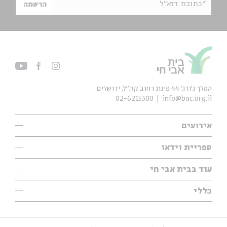
*כתובת דוא"ל
הרשמה
המלך ג'ורג' 44 פינת רחוב קק״ל, ירושלים
02-6215300
info@bac.org.il
אירועים
עיון
ספריית וידאו
אנגלית
ילדים
שיעורי בוקר
עוד בבית אבי חי
מוזיקה
מיוחדים
תערוכות
עיון
כללי
נוער
מיוחדים
מיוחדים
צרו קשר
ספרות ושירה
פודקאסטים מומלצים
ספרות ושירה
אודות
סדרות
כתבות