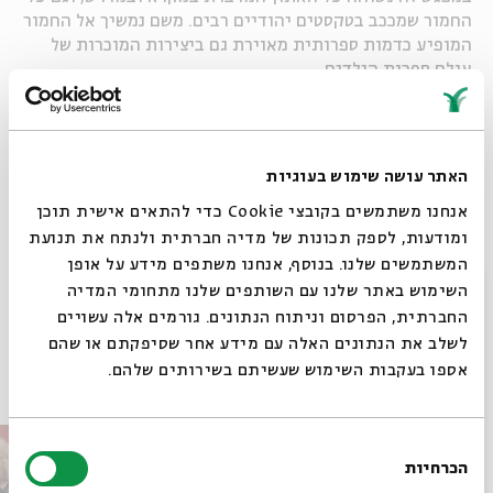
החמור שמככב בטקסטים יהודיים רבים. משם נמשיך אל החמור
המופיע כדמות ספרותית מאוירת גם ביצירות המוכרות של
עולם ספרות הילדים.
לא רק פרשת השבוע
הורדת מקורות
האתר עושה שימוש בעוגיות
שיתוף
אנחנו משתמשים בקובצי Cookie כדי להתאים אישית תוכן
ומודעות, לספק תכונות של מדיה חברתית ולנתח את תנועת
המשתמשים שלנו. בנוסף, אנחנו משתפים מידע על אופן
תגיות:
מוזיאון ישראל
פרשת שבוע
מעגל השנה
תנ"ך
סגור
השימוש באתר שלנו עם השותפים שלנו מתחומי המדיה
החברתית, הפרסום וניתוח הנתונים. גורמים אלה עשויים
לשלב את הנתונים האלה עם מידע אחר שסיפקתם או שהם
פרקים נוספים בסדרה
אספו בעקבות השימוש שעשיתם בשירותים שלהם.
בחירת
הכרחיות
הסכמה