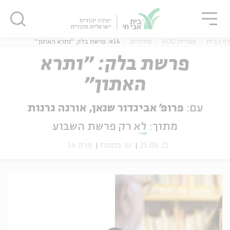
גור
סגור
סגור
דף הבית
ספריית VOD
מיוחדים
#14: פרשת בלק: "ותרא האתון"
פרשת בלק: "ותרא
האתון"
ה
אנגלית
נוער
עם:
פרופ' אביגדור שנאן, אורנה גרנות
מתוך:
לא רק פרשת השבוע
25.06.21
טו בתמוז
פרק 14