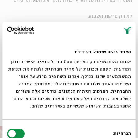
השמחה בפוריותה של הארץ יכולה לתקן את חטא המרגלים.
לא רק פרשת השבוע
מתוך האירוע "פרשת שלח: "זבת חלב ודבש היא""
שהתקיים ב - 04.06.21
הורדת מקורות מתוך אירוע פרשת שלח: "זבת
הורדת
האתר עושה שימוש בעוגיות
חלב ודבש היא"
מקורות
שיתוף
אנחנו משתמשים בקובצי Cookie כדי להתאים אישית תוכן
ומודעות, לספק תכונות של מדיה חברתית ולנתח את תנועת
המשתמשים שלנו. בנוסף, אנחנו משתפים מידע על אופן
סגור
תגיות:
מוזיאון ישראל
פרשת שבוע
אומנות
השימוש באתר שלנו עם השותפים שלנו מתחומי המדיה
החברתית, הפרסום וניתוח הנתונים. גורמים אלה עשויים
לשלב את הנתונים האלה עם מידע אחר שסיפקתם או שהם
אספו בעקבות השימוש שעשיתם בשירותים שלהם.
פרקים נוספים בסדרה
בחירת
הכרחיות
הסכמה