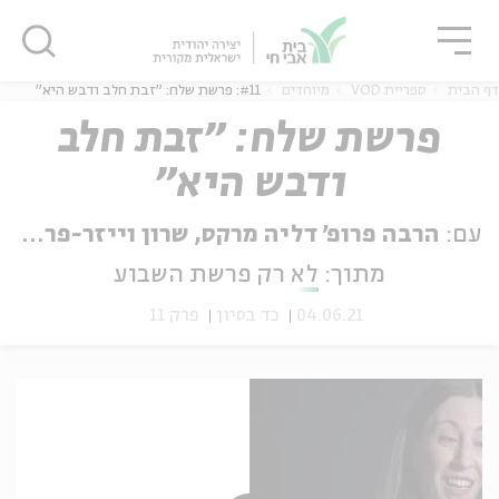
גור
סגור
סגור
דף הבית
ספריית VOD
מיוחדים
#11: פרשת שלח: "זבת חלב ודבש היא"
פרשת שלח: "זבת חלב
ודבש היא"
ה
אנגלית
נוער
עם:
הרבה פרופ' דליה מרקס, שרון וייזר-פרגוסון
מתוך:
לא רק פרשת השבוע
04.06.21
כד בסיון
פרק 11