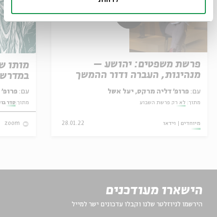
פרשת משפטים: יהושע –
מותו ש
מנהיגות, העברה ודור ההמשך
במדרש 
עם:
פרופ' דליה מרקס, יעל אשל
עם:
פרופ' אביגדור שנאן
מתוך:
לא רק פרשת השבוע
מתוך:
סדר בו
מיוחדים
וידאו
28.01.22
zoom
הישארו מעודכנים
הירשמו לניוזלטר שלנו וקבלו עדכונים ישר למייל