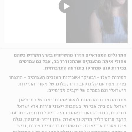
המרגלים המקראיים חזרו מהשיטוט בארץ הקודש כשהם
אחוזי אימה מהענקים שהתגוררו בה, אבל גם עמוסים
בפירות ענק שנחרטו בתודעה התרבותית.
הפירות האלו - ובעיקר אשכולות הענבים העצומים - הונצחו
בציור מפורסם של גוסטב דורה, בלוגו של משרד התיירות
הישראלי וגם כסמלם של יקבים מקומיים.
אתם מוזמנים ומוזמנות למסע אמנותי-מדרשי במוזיאון
ישראל עם בית אבי חי, בעקבות ייצוגי פירות ארץ ישראל
בתרבות, בבתי הכנסת ובאמנות היהודית לדורותיה. יחד עם
הרבָּה פרופ' דליה מרקס והאוצרת שרון וייזר-פרגוסון, נגלה
אילו מסרים אידיאולוגיים טמונים בדימויי הפירות, וכיצד