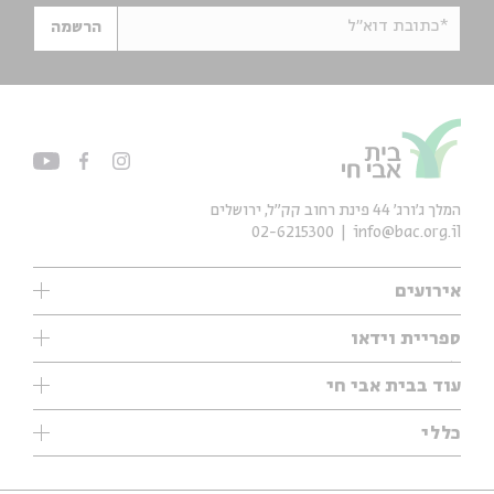
*כתובת דוא"ל
הרשמה
המלך ג'ורג' 44 פינת רחוב קק״ל, ירושלים
02-6215300
info@bac.org.il
אירועים
עיון
ספריית וידאו
אנגלית
ילדים
שיעורי בוקר
עוד בבית אבי חי
מוזיקה
מיוחדים
תערוכות
עיון
כללי
נוער
מיוחדים
מיוחדים
צרו קשר
ספרות ושירה
פודקאסטים מומלצים
ספרות ושירה
אודות
סדרות