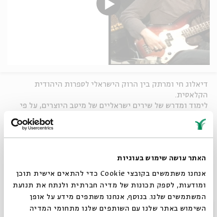
דיאלוג חי ומרתק בין הרוק הישראלי לספרות היהודית
הקלאסית.
לימוד ומדרש של שירים ישראליים של מיטב היוצרים, על פי
ספרות התלמוד והאגדה ולאור רעיונות של חופש וחירות,
געגוע וציפייה, אמונה ואמנות ועוד.
מנחה:
ג'קי לוי
האתר עושה שימוש בעוגיות
עם
רוני שויקה
- ד"ר לתלמוד, מחבר הספר
שיר חדש –
דרשות על יצירות רוק ישראליות
אנחנו משתמשים בקובצי Cookie כדי להתאים אישית תוכן
מפגש ראשון: אמונתי מנגנת בלילות
ומודעות, לספק תכונות של מדיה חברתית ולנתח את תנועת
בין אמונה לאמנות
המשתמשים שלנו. בנוסף, אנחנו משתפים מידע על אופן
בהשתתפות:
אביב גדג' ויהוא ירון
סגור
השימוש באתר שלנו עם השותפים שלנו מתחומי המדיה