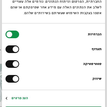
החברתית, הפרסום וניתוח הנתונים. גורמים אלה עשויים
ניהול אמנותי:
אפרת ניצן
לשלב את הנתונים האלה עם מידע אחר שסיפקתם או שהם
אספו בעקבות השימוש שעשיתם בשירותים שלהם.
שיתוף
בחירת
תגיות:
במה
במה 23
רוק'נ'רול
רוק
ג'קי לוי
רוני שויקה
אביב גדג'
הכרחיות
הסכמה
יהוא ירון
מדרש
רוצים לדעת מה קורה
בבית אבי חי לפני כולם?
תעדוף
עוד בבית אבי חי
הרשמו לניוזלטר שלנו
סטטיסטיקה
שיווק
*כתובת דוא"ל
הרשמה
הצג פרטים