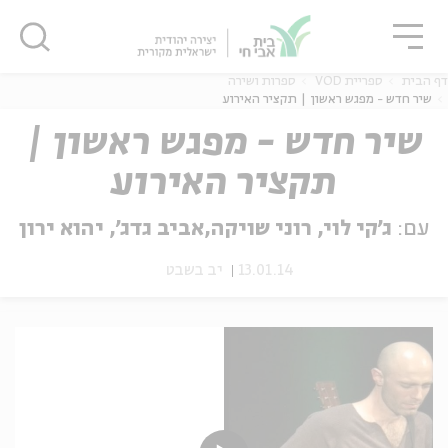
גור
סגור
סגור
דף הבית
ספריית VOD
ספרות ושירה
שיר חדש - מפגש ראשון | תקציר האירוע
שיר חדש - מפגש ראשון |
תקציר האירוע
ה
אנגלית
נוער
עם:
ג'קי לוי, רוני שויקה,אביב גדג', יהוא ירון
13.01.14
יב בשבט