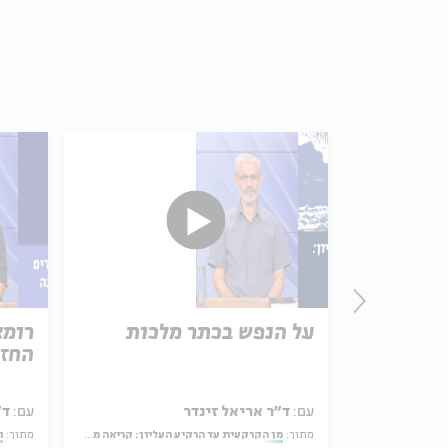
 על
על הנפש בכתר מלכות
רומא
בבלי
החז"
יאל
עם:
ד"ר אריאל זינדר
עם:
ד״
יכה בשבת בספרות חז"ל
מתוך:
מן הקרקעית עד הרקיע העליון: קריאה משותפת ב"כתר מלכות" לשלמה אבן גבירול
מתוך:
ו