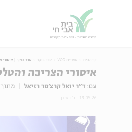
גור
סגור
דף הבית
ספריית VOD
סדר בוקר
סדר בוקר | איסורי מ
איסורי הצריכה והטל
עם:
ד"ר יואל קרצ'מר רזיאל
מתוך:
19.05.26
ג' בסיון