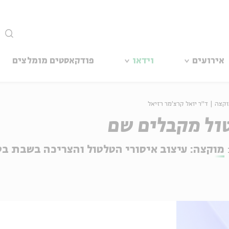
סגור
אירועים
וידאו
פודקאסטים מומלצים
וקצה | ד"ר יואל קרצ'מר רזיאל
טול מקבלים שם
מוקצה: עיצוב איסורי הטלטול והצריכה בשבת ב