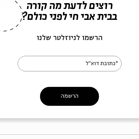
רוצים לדעת מה קורה
בבית אבי חי לפני כולם?
הרשמו לניוזלטר שלנו
ות
מוקצה בהלכה האמוראית
המחלוק
*כתובת דוא"ל
– המהפכה המנטלית
מוקצה 
ל
עם:
ד"ר יואל קרצ'מר רזיאל
עם:
ד"ר י
 בספרות חז"ל
מתוך:
מוקצה: עיצוב איסורי הטלטול והצריכה בשבת בספרות חז"ל
מתוך:
מוקצה: 
הרשמה
17.05.26
סדר בוקר
וידאו
18.05.26
סדר בוקר