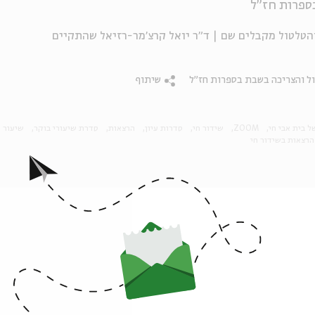
בספרות חז"ל
 3 – איסורי הצריכה והטלטול מקבלים שם | ד"ר יואל קרצ'מר-רזיאל שהתקיים
ול והצריכה בשבת בספרות חז"ל
שיתוף
ל בית אבי חי
ZOOM
שידור חי
סדרות עיון
הרצאות
סדרת שיעורי בוקר
שיעור
הרצאות בשידור חי
פרקים נוספים בסדרה