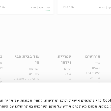
קר
וידאו
19.07.26
סדר בוקר
וידאו
7.26
אירועים
ספריית
עוד בבית אבי
כל
וידאו
חי
עיון
צר
אנגלית
או
ילדים
תערוכות
שיעורי בוקר
הצ
מוזיקה
מיוחדים
מיוחדים
תנ
עיון
פודקאסטים מומלצים
פר
נוער
מיוחדים
כתבות
חנ
ספרות ושירה
ספרות ושירה
קצה הקרחון
סדרות
על הדרך
אירועי עבר
מפלגת המחשבות
אנחנו משתמשים בקובצי Cookie כדי להתאים אישית תוכן ומודעות, לספק תכונות של מ
אירועים
בנוסף, אנחנו משתפים מידע על אופן השימוש באתר שלנו עם השות
בירושלים