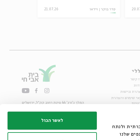
20.0
סדר בוקר
וידאו
21.07.26
סדר בוקר
וידאו
לי
ו קשר
דות
הרת נגישות
אי שימוש והצהרת
המלך ג'ורג' 44 פינת רחוב קק״ל, ירושלים
טיות
02-6215300
ות
info@bac.org.il
לאשר הכול
דיה חברתית ולנתח
פים שלנו