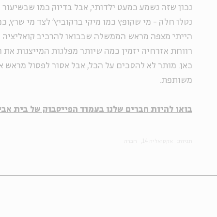
נכון שזה נשמע כמעט ילדותי, אבל בדיוק כמו שבשיעור
נטלו חלק - מי שקופץ כמו מיקי ברקוביץ' לצד מי שרץ, כמ
הייתי מצפה מראש הממשלה שבבואו להרכיב קואליציה 
רווחת אזרחיה יזמין כמה שיותר מפלגות המייצגות את 
כאן. מותר לא להסכים על הכל, אבל אסור לפסול מראש א
משותפת.
בואו להיות חברים שלנו בעמוד הפייסבוק של בית אבי
תגיות:
אקטואליה 14
חברה