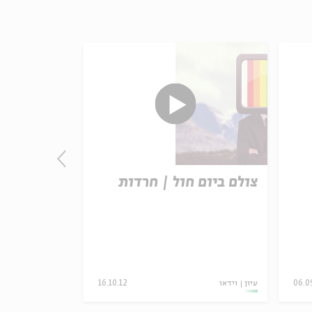
צולם ביום חול | חרדות
אסתר ראדה
עצמה
06.0
עיון
וידאו
16.10.12
עיון
וידאו