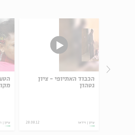
Prepari
הכבוד האתיופי - ציון
הטעם
גטהון
מקונ
01.05.18
עיון
וידאו
28.08.12
עיון
ו