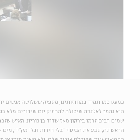
כמעט כמו תמיד במחוזותינו, מספיק ששלושה אנשים יחז
הוא נהפך לאג'נדה שיכולה להחזיק יום שידורים מלא בג
שמים רבים זרמו בירקון מאז שדוד בן גוריון, האיש שזכ
הראשונה, טבע את הביטוי "בלי חירות ובלי מק"י", מים
הסמי-גזענית שפוסלת ציבור שלם, ולא משנה מיהו או מ