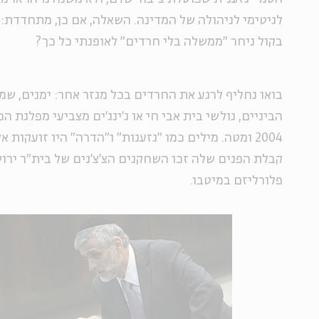
לגיטימי לניהולה של המדינה. השאלה, אם כן, מתחדדת:
בקול ניחר "ממשלה בלי חרדים"
לאופנתי כל כך
?
בואו נחליף לרגע את החרדים בכל מגזר אחר: ימנים, שמ
הביניים, גולשי בית אבי חי או ג'ינג'ים מצביעי מפלגת 
2004 ומטה. מילים כמו "גזענות" ו"הדרה" היו זועקות
קבלת הפנים שלה זכו השחקנים הצ'צ'נים של בית"ר ירו
פלורליזם במיטבו.