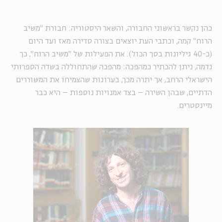
כהן נקשר בראשוני החבורה, והשאר היסטוריה: חבורת "משיב
הרוח" קמה, וכתבי העת יוצאים בצורה סדירה מאז ועד היום
(כ-40 גיליונות בסך הכול). את הפעילות של "משיב הרוח", כך
נדמה, ניתן להכתיר כמהפכה: מהפכה שהתחוללה בשדה הספרותי
הישראלי הרחב, אך יתרה מכך, בערוגות שהצמיחו את המשוררים
הדתיים, שבהן השירה – בצד אמנויות נוספות – היא כבר
מיינסטרים.