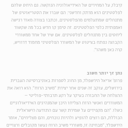
קיבלו, על המחירים של האידיאולוגיה הנוקשה. גם היחס שלהם
לפלסטינים הוא מרתק וחדשני: הם שברו את הסטריאוטיפ של
מתנחלים שמתעלמים מהפלסטינים, וכתבו בצורה מאוד רגישה
ואמפתית כלפי הפלסטינים. זה סימן קו חדש בכל מה שקשור
ליחסים בין מתנחלים לפלסטינים. אם שיר של אחד ממשוררי
הקבוצה נפתח בציטוט של המשורר הפלסטיני מחמוד דרוויש,
קרה כאן משהו".
נתן זך יותר חשוב
פרופ' אריאל הירשפלד, מן החוג לספרות באוניברסיטה העברית
בירושלים, עוקב זה שנים אחר יצירת "משיב הרוח". הוא רואה את
ההצלחה של החבורה בעיקר על רקע תרבותי-פוליטי –
המשוררים ואנשי הרוח הצליחו היכן שהמנהיגים האידיאולוגיים
כשלו. "הם מקפידים על שמירת קשר עם התודעה הישראלית
הכוללת, הם רוצים להופיע ולהיות נוכחים, והם מצליחים", אומר
הירשפלד, "מבחינה זו, משוררי משיב הרוח נעשו מקובלים ורצויים