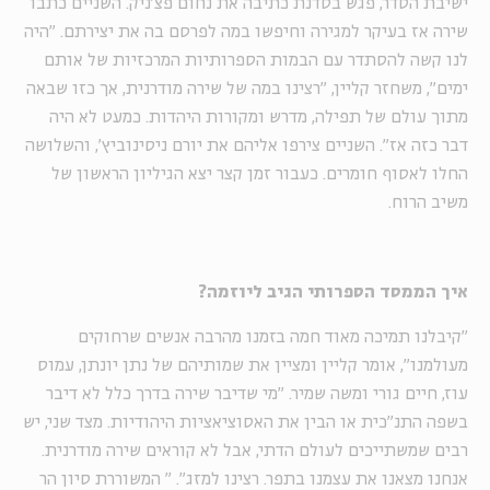
ישיבת הסדר, פגש בסדנת כתיבה את נחום פצ'ניק. השניים כתבו
שירה אז בעיקר למגירה וחיפשו במה לפרסם בה את יצירתם. "היה
לנו קשה להסתדר עם הבמות הספרותיות המרכזיות של אותם
ימים", משחזר קליין, "רצינו במה של שירה מודרנית, אך כזו שבאה
מתוך עולם של תפילה, מדרש ומקורות היהדות. כמעט לא היה
דבר כזה אז". השניים צירפו אליהם את יורם ניסינוביץ', והשלושה
החלו לאסוף חומרים. כעבור זמן קצר יצא הגיליון הראשון של
משיב הרוח.
איך הממסד הספרותי הגיב ליוזמה?
"קיבלנו תמיכה מאוד חמה בזמנו מהרבה אנשים שרחוקים
מעולמנו", אומר קליין ומציין את שמותיהם של נתן יונתן, עמוס
עוז, חיים גורי ומשה שמיר. "מי שדיבר שירה בדרך כלל לא דיבר
בשפה התנ"כית או הבין את האסוציאציות היהודיות. מצד שני, יש
רבים שמשתייכים לעולם הדתי, אבל לא קוראים שירה מודרנית.
אנחנו מצאנו את עצמנו בתפר. רצינו למזג".
"
המשוררת סיון הר