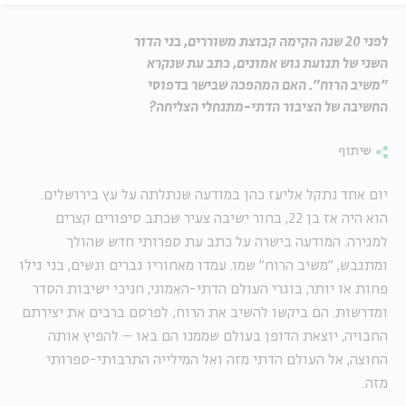
לפני 20 שנה הקימה קבוצת משוררים, בני הדור
השני של תנועת גוש אמונים, כתב עת שנקרא
"משיב הרוח". האם המהפכה שבישר בדפוסי
החשיבה של הציבור הדתי-מתנחלי הצליחה?
שיתוף
יום אחד נתקל אליעז כהן במודעה שנתלתה על עץ בירושלים.
הוא היה אז בן 22, בחור ישיבה צעיר שכתב סיפורים קצרים
למגירה. המודעה בישרה על כתב עת ספרותי חדש שהולך
ומתגבש, "משיב הרוח" שמו. עמדו מאחוריו גברים ונשים, בני גילו
פחות או יותר, בוגרי העולם הדתי-האמוני, חניכי ישיבות הסדר
ומדרשות. הם ביקשו להשיב את הרוח; לפרסם ברבים את יצירתם
החבויה, יוצאת הדופן בעולם שממנו הם באו – להפיץ אותה
החוצה, אל העולם הדתי מזה ואל המילייה התרבותי-ספרותי
מזה.