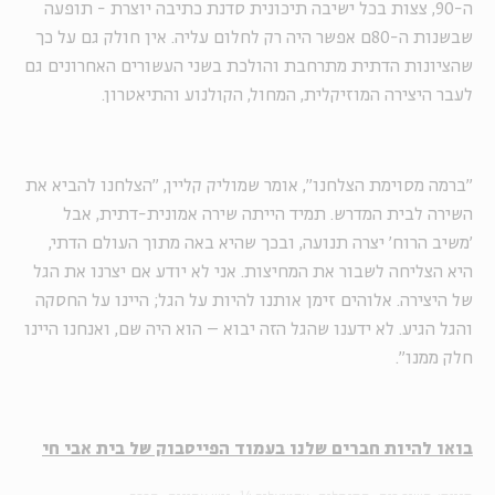
ה-90, צצות בכל ישיבה תיכונית סדנת כתיבה יוצרת - תופעה
שבשנות ה-80ם אפשר היה רק לחלום עליה. אין חולק גם על כך
שהציונות הדתית מתרחבת והולכת בשני העשורים האחרונים גם
לעבר היצירה המוזיקלית, המחול, הקולנוע והתיאטרון.
"ברמה מסוימת הצלחנו", אומר שמוליק קליין, "הצלחנו להביא את
השירה לבית המדרש. תמיד הייתה שירה אמונית-דתית, אבל
'משיב הרוח' יצרה תנועה, ובכך שהיא באה מתוך העולם הדתי,
היא הצליחה לשבור את המחיצות. אני לא יודע אם יצרנו את הגל
של היצירה. אלוהים זימן אותנו להיות על הגל; היינו על החסקה
והגל הגיע. לא ידענו שהגל הזה יבוא – הוא היה שם, ואנחנו היינו
חלק ממנו".
בואו להיות חברים שלנו בעמוד הפייסבוק של בית אבי חי