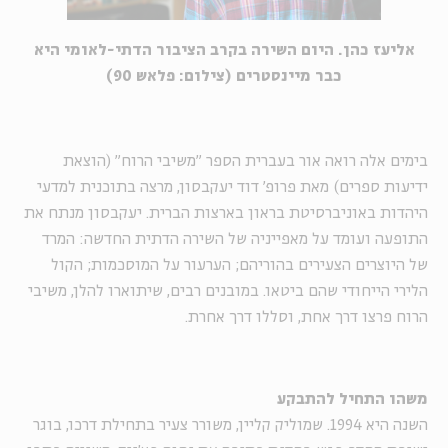
אליעז כהן. היום השירה בקרב הציבור הדתי-לאומי היא
כבר מיינסטרים (צילום: פלאש 90)
בימים אלה רואה אור בעברית הספר "משיבי הרוח" (הוצאת
ידיעות ספרים) מאת פרופ' דוד יעקבסון, מרצה בתוכנית למדעי
היהדות באוניברסיטת בראון בארצות הברית. יעקבסון מנתח את
התופעה ועומד על מאפייניה של השירה הדתית החדשה: המרד
של היוצרים הצעירים בהוריהם; הערעור על המוסכמות; הקול
הלירי הייחודי שהם ביטאו. במובנים רבים, שיתוארו להלן, משיבי
הרוח פרצו דרך אחת, וסללו דרך אחרת.
משהו התחיל להתבקע
השנה היא 1994. שמוליק קליין, משורר צעיר בתחילת דרכו, בוגר