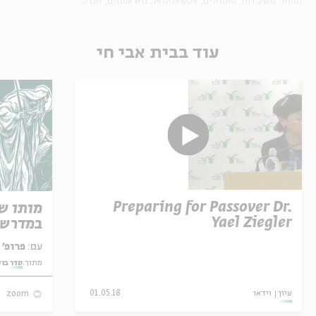
תגיות:
משיב רוח
מתנחלים
אקטואליה 14
גוש אמונים
חברה
עוד בבית אבי חי
Preparing for Passover Dr.
מותו ש
Yael Ziegler
במדרש 
עם:
פרופ' אביגדור שנאן
מתוך:
סדר בו
עיון
וידאו
01.05.18
zoom