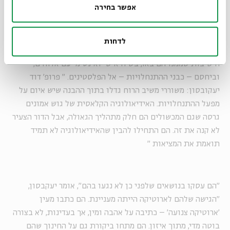
אפשר בחירה
שירת "משיב הרוח" התאפיינה גם בתחומי העיסוק שלה, שנתפסו
כנועזים וכלא מקובלים בציבור הדתי באותם ימים. המשוררים
לדחות
הצעירים לא נרתעו מלעסוק בארוטיקה, בביקורת על עולם
הישיבות שממנו הם באו, בשיח אישי ואינטימי עם אלוהים,
וביחסם – כבני ההתנחלויות – אל הפלסטינים.
"
פרופ' דוד
יעקובסון: משוררי משיב הרוח גדלו בתוך ההבנה שיש איום על
מפעל ההתנחלויות. האידיאולוגיה הקלאסית של גוש אמונים
גרסה שגם המכשולים הם חלק מתהליך הגאולה, אבל הדור הצעיר
לא קנה את זה. הם התחילו להבין שהאידיאולוגיה לא תמיד
תואמת את המציאות
"
"הם עסקו בנושאים שלפני כן לא נגעו בהם", אומר יעקבסון,
"הגישה שלהם לארוטיקה הייתה מעניינת. הם כתבו מעין
'ארוטיקה צנועה' – כתיבה על אהבה ומין, אך בעדינות, לא בצורה
בוטה מדי, מתוך איזון. הם מתחו ביקורת גם על החינוך שהם