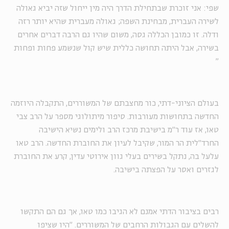
שפי: אני זוכרת שבתחילת הדרך היה מין ייחול שזה יביא גאולה
לשירה העברית, מבחינת השפה; גאולה מעברית שהיא יותר רזה
ודלה. זו כמובן הכללה גסה, משום שהיו גם הרבה דברים אחרים
בשירה, אבל היתה תחושה כללית שיש קול שנשמע פחות ופחות
"
בעולם הציוני-דתי, כור מחצבתם של המשוררים, התקבלה היוזמה
החדשה בתחושות מעורבות. סיפור מיתולוגי מספר על הרב צבי
טאו, אז עוד ר"מ בישיבת מרכז הרב ולימים נשיא הישיבה
החרד"לית הר המור, שקיבל לעיון את החוברת החדשה. הרב טאו
עלעל בה, נתקל בשירים בעלי גוון אירוטי עדין, קרע את החוברת
לגזרים ואסר על הפצתה בישיבה.
רבים בציבור הדתי אמנם לא הגיבו כמו טאו, אך גם הם התקשו
להשלים עם הגבולות הרחבים של המשוררים. "היו שציפו