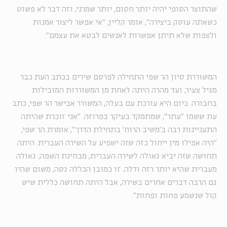
שהתוצר הסופי יהיה יותר חסום, יותר שמרני, וזה דבר לא פשוט
כשאתה עוסק ביצירה", אומר קליין, "אי אפשר ליצור אמנות
ולצפות שלא תיתן אפשרות לאנשים לבטא את עצמם".
המשוררת סיון הר שפי התחילה לפרסם שירים בכתב העת כבר
מגיל צעיר, ועד מהרה היתה לאחת מן המשוררות המובילות
בחבורה. כיום היא עורכת עם בעלה, המשורר אבישר הר שפי, כתב
עת ששמו "עתר", שמתמקד בעיקר בפרוזה. "אני זוכרת שהיתה
התעניינות רבה ב'משיב הרוח' בתחילת הדרך", אומרת הר שפי,
"היה אפילו מין ייחול כזה שזה ישפיע על השירה העברית. היתה
תחושה שזה יביא גאולה לשירה העברית, מבחינת השפה; גאולה
מעברית שהיא יותר רזה ודלה. זו כמובן הכללה גסה, משום שהיו
גם הרבה דברים אחרים בשירה, אבל היתה תחושה כללית שיש
קול שנשמע פחות ופחות".